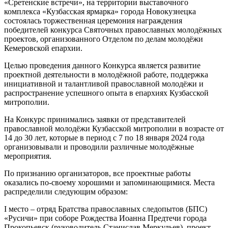
«Сретенские встречи», на территории выставочного
комплекса «Кузбасская ярмарка» города Новокузнецка
состоялась торжественная церемония награждения
победителей конкурса Святочных православных молодёжных
проектов, организованного Отделом по делам молодёжи
Кемеровской епархии.
Целью проведения данного Конкурса является развитие
проектной деятельности в молодёжной работе, поддержка
инициативной и талантливой православной молодёжи и
распространение успешного опыта в епархиях Кузбасской
митрополии.
На Конкурс принимались заявки от представителей
православной молодёжи Кузбасской митрополии в возрасте от
14 до 30 лет, которые в период с 7 по 18 января 2024 года
организовывали и проводили различные молодёжные
мероприятия.
По признанию организаторов, все проектные работы
оказались по-своему хорошими и запоминающимися. Места
распределили следующим образом:
I место – отряд Братства православных следопытов (БПС)
«Русичи» при соборе Рождества Иоанна Предтечи города
Прокопьевск (руководитель Станислав Меркульев), проект