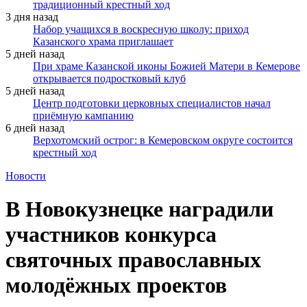
традиционный крестный ход
3 дня назад
Набор учащихся в воскресную школу: приход
Казанского храма приглашает
5 дней назад
При храме Казанской иконы Божией Матери в Кемерове
открывается подростковый клуб
5 дней назад
Центр подготовки церковных специалистов начал
приёмную кампанию
6 дней назад
Верхотомский острог: в Кемеровском округе состоится
крестный ход
Новости
В Новокузнецке наградили
участников конкурса
святочных православных
молодёжных проектов