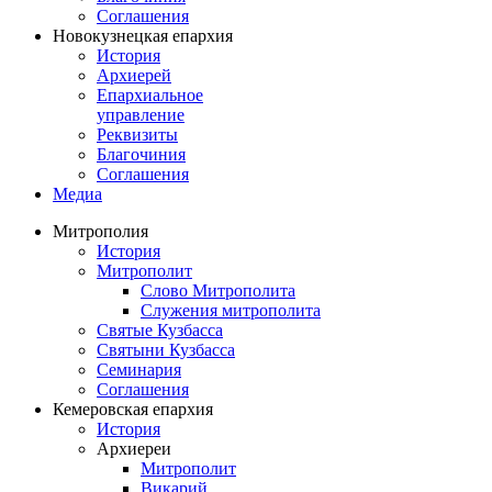
Соглашения
Новокузнецкая епархия
История
Архиерей
Епархиальное
управление
Реквизиты
Благочиния
Соглашения
Медиа
Митрополия
История
Митрополит
Слово Митрополита
Служения митрополита
Святые Кузбасса
Святыни Кузбасса
Семинария
Соглашения
Кемеровская епархия
История
Архиереи
Митрополит
Викарий