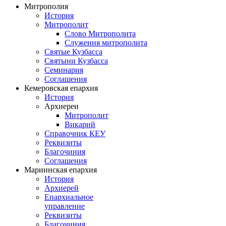
Митрополия
История
Митрополит
Слово Митрополита
Служения митрополита
Святые Кузбасса
Святыни Кузбасса
Семинария
Соглашения
Кемеровская епархия
История
Архиереи
Митрополит
Викарий
Справочник КЕУ
Реквизиты
Благочиния
Соглашения
Мариинская епархия
История
Архиерей
Епархиальное
управление
Реквизиты
Благочиния