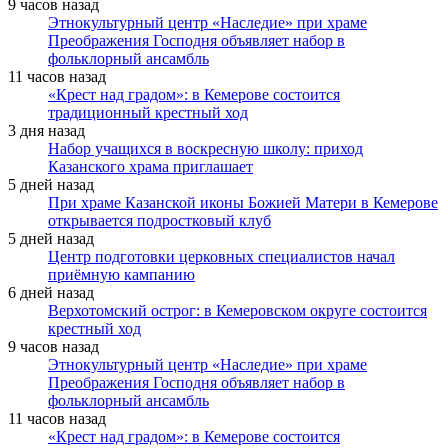
9 часов назад
Этнокультурный центр «Наследие» при храме
Преображения Господня объявляет набор в
фольклорный ансамбль
11 часов назад
«Крест над градом»: в Кемерове состоится
традиционный крестный ход
3 дня назад
Набор учащихся в воскресную школу: приход
Казанского храма приглашает
5 дней назад
При храме Казанской иконы Божией Матери в Кемерове
открывается подростковый клуб
5 дней назад
Центр подготовки церковных специалистов начал
приёмную кампанию
6 дней назад
Верхотомский острог: в Кемеровском округе состоится
крестный ход
9 часов назад
Этнокультурный центр «Наследие» при храме
Преображения Господня объявляет набор в
фольклорный ансамбль
11 часов назад
«Крест над градом»: в Кемерове состоится