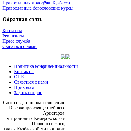
Православная молодёжь Кузбасса
Православные богословские курсы
Обратная связь
Контакты
Реквизиты
Пресс-служба
Связаться с нами
Политика конфиденциальности
Контакты
ОПК
Связаться с нами
Приходам
Задать вопрос
Сайт со­здан по бла­го­сло­ве­нию
Вы­со­ко­прео­свя­щен­ней­ше­го
Ари­стар­ха,
мит­ро­по­ли­та Ке­ме­ров­ско­го и
Про­ко­пьев­ско­го,
гла­вы Куз­бас­ской мит­ро­по­лии