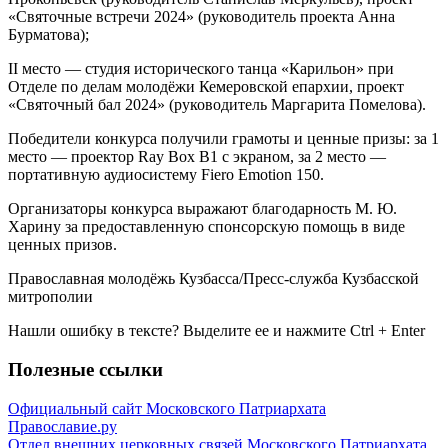
«Святочные встречи 2024» (руководитель проекта Анна
Бурматова);
II место — студия исторического танца «Карильон» при
Отделе по делам молодёжи Кемеровской епархии, проект
«Святочный бал 2024» (руководитель Маргарита Помелова).
Победители конкурса получили грамоты и ценные призы: за 1
место — проектор Ray Box B1 с экраном, за 2 место —
портативную аудиосистему Fiero Emotion 150.
Организаторы конкурса выражают благодарность М. Ю.
Харину за предоставленную спонсорскую помощь в виде
ценных призов.
Православная молодёжь Кузбасса/Пресс-служба Кузбасской
митрополии
Нашли ошибку в тексте? Выделите ее и нажмите
Ctrl
+
Enter
Полезные ссылки
Официальный сайт Московского Патриархата
Православие.ру
Отдел внешних церковных связей Московского Патриархата