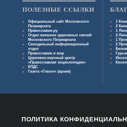
ПОЛЕЗНЫЕ ССЫЛКИ
БЛА
Официальный сайт Московского
1 Кем
Патриархата
2 Кем
Православие.ру
1 Лен
Отдел внешних церковных связей
2 Лен
Московского Патриархата
1 Про
Синодальный информационный
2 Про
отдел
Белов
Православие и мир
Гурье
Церковно-научный центр
Инско
«Православная энциклопедия»
Кисел
КПДС
Газета «Глагол» (архив)
ПОЛИТИКА КОНФИДЕНЦИАЛЬ