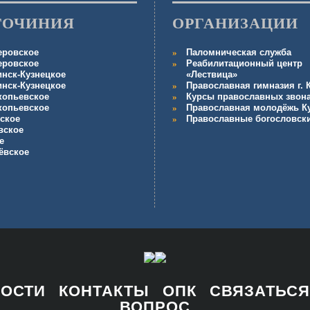
ГОЧИНИЯ
ОРГАНИЗАЦИИ
еровское
Паломническая служба
еровское
Реабилитационный центр
инск-Кузнецкое
«Лествица»
инск-Кузнецкое
Православная гимназия г.
копьевское
Курсы православных звон
копьевское
Православная молодёжь К
ское
Православные богословск
вское
е
ёвское
НОСТИ
КОНТАКТЫ
ОПК
СВЯЗАТЬСЯ
ВОПРОС