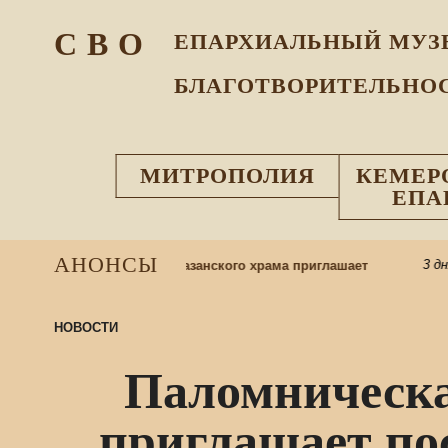
С В О
ЕПАРХИАЛЬНЫЙ МУЗ
БЛАГОТВОРИТЕЛЬНО
МИТРОПОЛИЯ
КЕМЕР
ЕПА
АНОНСЫ
3 дня н
кресную школу: приход Казанского храма приглашает
НОВОСТИ
Паломническа
приглашает пос