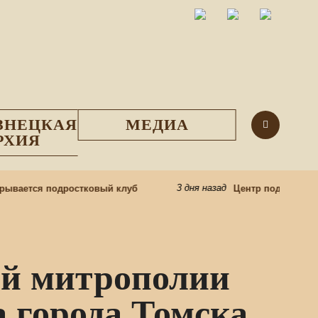
ЗНЕЦКАЯ
МЕДИА
РХИЯ
3 дня назад
вается подростковый клуб
Центр подготовки ц
ой митрополии
а города Томска