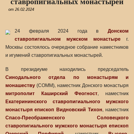
ставропигиальных монастырей
от
26.02.2024
24 февраля 2024 года в
Донском
ставропигиальном мужском монастыре
г.
Москвы состоялось очередное собрание наместников
и игумений ставропигиальных монастырей.
В президиуме находились председатель
Синодального отдела по монастырям и
монашеству
(СОММ), наместник Донского монастыря
митрополит Каширский Феогност
, наместник
Екатерининского ставропигиального мужского
монастыря
епископ Видновский Тихон
, наместник
Спасо-Преображенского Соловецкого
ставропигиального мужского монастыря
епископ
Озерский Порфирий
, наместник
Высоко-