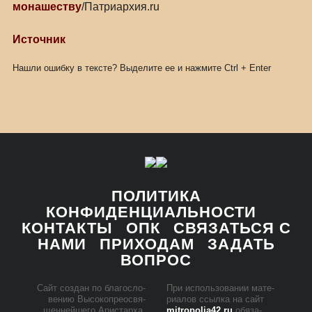
монашеству
/Патриархия.ru
Источник
Нашли ошибку в тексте? Выделите ее и нажмите
Ctrl
+
Enter
ПОЛИТИКА
КОНФИДЕНЦИАЛЬНОСТИ
КОНТАКТЫ
ОПК
СВЯЗАТЬСЯ С
НАМИ
ПРИХОДАМ
ЗАДАТЬ
ВОПРОС
Сайт со­здан по бла­го­сло­
При ис­поль­зо­ва­нии ма­те­
ве­нию Вы­со­ко­прео­свя­
ри­а­лов ссыл­ка на сайт
щен­ней­ше­го Ари­стар­ха,
mitropolia42.ru
обя­за­