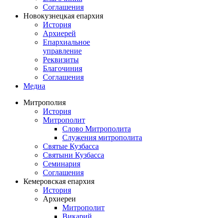
Соглашения
Новокузнецкая епархия
История
Архиерей
Епархиальное
управление
Реквизиты
Благочиния
Соглашения
Медиа
Митрополия
История
Митрополит
Слово Митрополита
Служения митрополита
Святые Кузбасса
Святыни Кузбасса
Семинария
Соглашения
Кемеровская епархия
История
Архиереи
Митрополит
Викарий