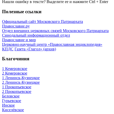
Нашли ошибку в тексте? Выделите ее и нажмите
Ctrl
+
Enter
Полезные ссылки
Официальный сайт Московского Патриархата
Православие.ру
Отдел внешних церковных связей Московского Патриархата
Синодальный информационный отдел
Православие и мир
Церковно-научный центр «Православная энциклопедия»
КПДС
Газета «Глагол» (архив)
Благочиния
1 Кемеровское
2 Кемеровское
1 Ленинск-Кузнецкое
2 Ленинск-Кузнецкое
1 Прокопьевское
2 Прокопьевское
Беловское
Гурьевское
Инское
Киселёвское