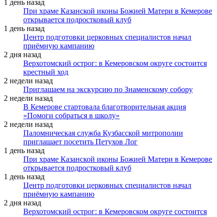
1 день назад
При храме Казанской иконы Божией Матери в Кемерове
открывается подростковый клуб
1 день назад
Центр подготовки церковных специалистов начал
приёмную кампанию
2 дня назад
Верхотомский острог: в Кемеровском округе состоится
крестный ход
2 недели назад
Приглашаем на экскурсию по Знаменскому собору
2 недели назад
В Кемерове стартовала благотворительная акция
«Помоги собраться в школу»
2 недели назад
Паломническая служба Кузбасской митрополии
приглашает посетить Петухов Лог
1 день назад
При храме Казанской иконы Божией Матери в Кемерове
открывается подростковый клуб
1 день назад
Центр подготовки церковных специалистов начал
приёмную кампанию
2 дня назад
Верхотомский острог: в Кемеровском округе состоится