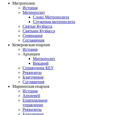
Митрополия
История
Митрополит
Слово Митрополита
Служения митрополита
Святые Кузбасса
Святыни Кузбасса
Семинария
Соглашения
Кемеровская епархия
История
Архиереи
Митрополит
Викарий
Справочник КЕУ
Реквизиты
Благочиния
Соглашения
Мариинская епархия
История
Архиерей
Епархиальное
управление
Реквизиты
Благочиния