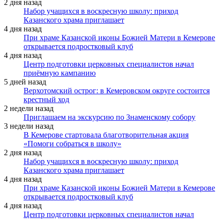
2 дня назад
Набор учащихся в воскресную школу: приход
Казанского храма приглашает
4 дня назад
При храме Казанской иконы Божией Матери в Кемерове
открывается подростковый клуб
4 дня назад
Центр подготовки церковных специалистов начал
приёмную кампанию
5 дней назад
Верхотомский острог: в Кемеровском округе состоится
крестный ход
2 недели назад
Приглашаем на экскурсию по Знаменскому собору
3 недели назад
В Кемерове стартовала благотворительная акция
«Помоги собраться в школу»
2 дня назад
Набор учащихся в воскресную школу: приход
Казанского храма приглашает
4 дня назад
При храме Казанской иконы Божией Матери в Кемерове
открывается подростковый клуб
4 дня назад
Центр подготовки церковных специалистов начал