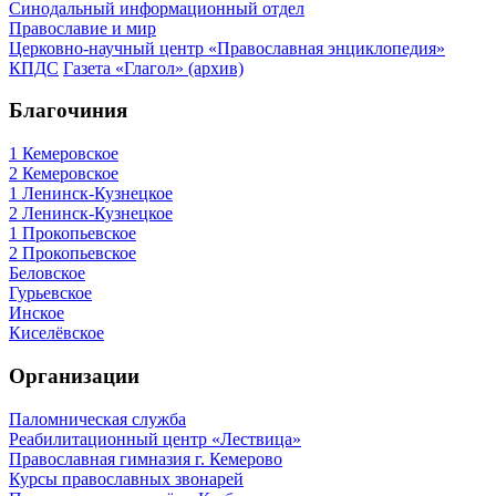
Синодальный информационный отдел
Православие и мир
Церковно-научный центр «Православная энциклопедия»
КПДС
Газета «Глагол» (архив)
Благочиния
1 Кемеровское
2 Кемеровское
1 Ленинск-Кузнецкое
2 Ленинск-Кузнецкое
1 Прокопьевское
2 Прокопьевское
Беловское
Гурьевское
Инское
Киселёвское
Организации
Паломническая служба
Реабилитационный центр «Лествица»
Православная гимназия г. Кемерово
Курсы православных звонарей