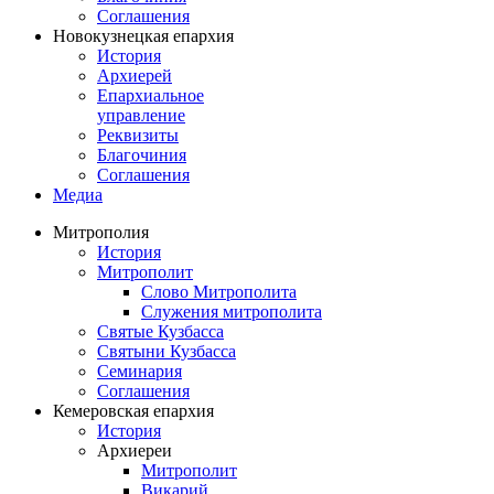
Соглашения
Новокузнецкая епархия
История
Архиерей
Епархиальное
управление
Реквизиты
Благочиния
Соглашения
Медиа
Митрополия
История
Митрополит
Слово Митрополита
Служения митрополита
Святые Кузбасса
Святыни Кузбасса
Семинария
Соглашения
Кемеровская епархия
История
Архиереи
Митрополит
Викарий