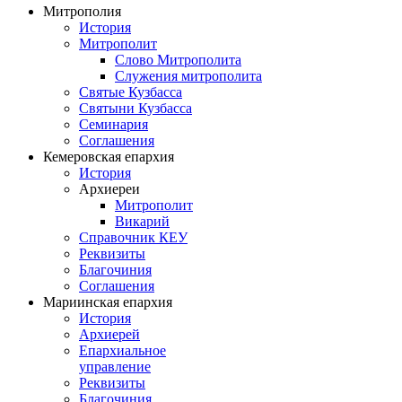
Митрополия
История
Митрополит
Слово Митрополита
Служения митрополита
Святые Кузбасса
Святыни Кузбасса
Семинария
Соглашения
Кемеровская епархия
История
Архиереи
Митрополит
Викарий
Справочник КЕУ
Реквизиты
Благочиния
Соглашения
Мариинская епархия
История
Архиерей
Епархиальное
управление
Реквизиты
Благочиния