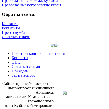
Православная молодёжь Кузбасса
Православные богословские курсы
Обратная связь
Контакты
Реквизиты
Пресс-служба
Связаться с нами
Политика конфиденциальности
Контакты
ОПК
Связаться с нами
Приходам
Задать вопрос
Сайт со­здан по бла­го­сло­ве­нию
Вы­со­ко­прео­свя­щен­ней­ше­го
Ари­стар­ха,
мит­ро­по­ли­та Ке­ме­ров­ско­го и
Про­ко­пьев­ско­го,
гла­вы Куз­бас­ской мит­ро­по­лии