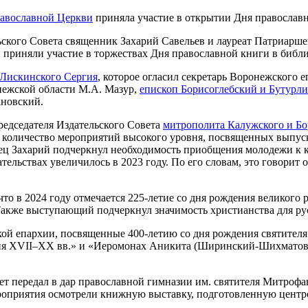
равославной Церкви
приняла участие в открытии Дня православ
ского Совета священник Захарий Савельев и лауреат Патриарш
и приняли участие в торжествах Дня православной книги в библ
 Лискинского Сергия
, которое огласил секретарь Воронежского
нежской области М.А. Мазур,
епископ Борисоглебский и Бутурл
ановский.
редседателя Издательского Совета
митрополита Калужского и Бо
е количество мероприятий высокого уровня, посвященных выпус
ец Захарий подчеркнул необходимость приобщения молодежи к к
ельствах увеличилось в 2023 году. По его словам, это говорит 
 в 2024 году отмечается 225-летие со дня рождения великого ру
Также выступающий подчеркнул значимость христианства для ру
й епархии, посвященные 400-летию со дня рождения святителя
я XVII–XX вв.» и «Иеромонах Аникита (Ширинский-Шихматов).
т передал в дар православной гимназии им. святителя Митрофа
роприятия осмотрели книжную выставку, подготовленную центр