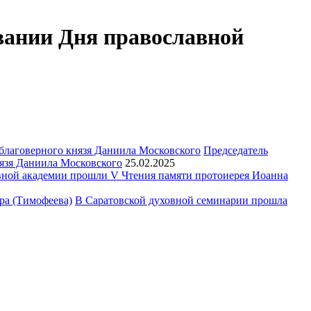
овании Дня православной
Председатель
язя Даниила Московского
25.02.2025
ной академии прошли V Чтения памяти протоиерея Иоанна
В Саратовской духовной семинарии прошла