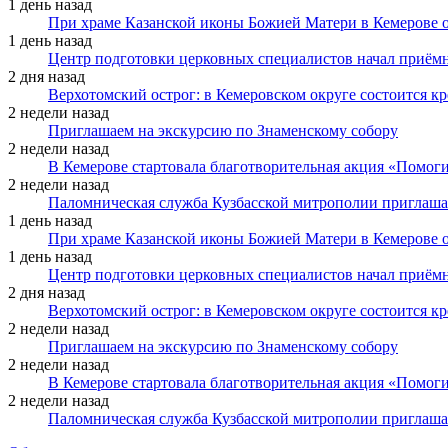
1 день назад
При храме Казанской иконы Божией Матери в Кемерове 
1 день назад
Центр подготовки церковных специалистов начал приё
2 дня назад
Верхотомский острог: в Кемеровском округе состоится к
2 недели назад
Приглашаем на экскурсию по Знаменскому собору
2 недели назад
В Кемерове стартовала благотворительная акция «Помоги
2 недели назад
Паломническая служба Кузбасской митрополии приглаша
1 день назад
При храме Казанской иконы Божией Матери в Кемерове 
1 день назад
Центр подготовки церковных специалистов начал приё
2 дня назад
Верхотомский острог: в Кемеровском округе состоится к
2 недели назад
Приглашаем на экскурсию по Знаменскому собору
2 недели назад
В Кемерове стартовала благотворительная акция «Помоги
2 недели назад
Паломническая служба Кузбасской митрополии приглаша