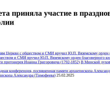
ета приняла участие в праздн
олии
ществом и СМИ вручил Ю.П. Вяземскому орден благоверного кн
В Минской духов
пископа Александра (Тимофеева)
25.02.2025