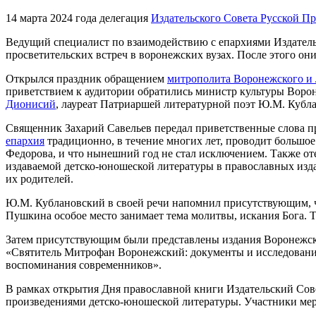
14 марта 2024 года делегация
Издательского Совета Русской П
Ведущий специалист по взаимодействию с епархиями Издатель
просветительских встреч в воронежских вузах. После этого он
Открылся праздник обращением
митрополита Воронежского и
приветствием к аудитории обратились министр культуры Воро
Дионисий
, лауреат Патриаршей литературной поэт Ю.М. Кубл
Священник Захарий Савельев передал приветственные слова п
епархия
традиционно, в течение многих лет, проводит большо
Федорова, и что нынешний год не стал исключением. Также от
издаваемой детско-юношеской литературы в православных издат
их родителей.
Ю.М. Кублановский в своей речи напомнил присутствующим, что
Пушкина особое место занимает тема молитвы, искания Бога. 
Затем присутствующим были представлены издания Воронежско
«Святитель Митрофан Воронежский: документы и исследовани
воспоминания современников».
В рамках открытия Дня православной книги Издательский Сове
произведениями детско-юношеской литературы. Участники ме