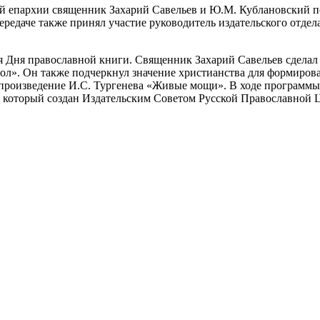
й епархии священник Захарий Савельев и Ю.М. Кублановский п
ередаче также принял участие руководитель издательского отде
Дня православной книги. Священник Захарий Савельев сделал к
л». Он также подчеркнул значение христианства для формирова
 произведение И.С. Тургенева «Живые мощи». В ходе программы
, который создан Издательским Советом Русской Православной 