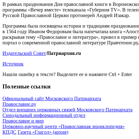
В рамках празднования Дня православной книги в Воронежско
программы «Вечер вместе» телеканала «Губерния TV». В телеп
Русской Православной Церкви протоиерей Андрей Изакар.
Программа была посвящена истории и традициям празднования 
в 1564 году Иваном Федоровым была напечатана книга «Апосто
раскрывая тему «Православие и литература», привел в пример
портал о современной православной литературе Правчтение.ру
Издательский Совет
/
Патриархия.ru
Источник
Нашли ошибку в тексте? Выделите ее и нажмите
Ctrl
+
Enter
Полезные ссылки
Официальный сайт Московского Патриархата
Православие.ру
Отдел внешних церковных связей Московского Патриархата
Синодальный информационный отдел
Православие и мир
Церковно-научный центр «Православная энциклопедия»
КПДС
Газета «Глагол» (архив)