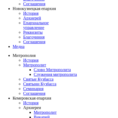
Соглашения
Новокузнецкая епархия
История
Архиерей
Епархиальное
управление
Реквизиты
Благочиния
Соглашения
Медиа
Митрополия
История
Митрополит
Слово Митрополита
Служения митрополита
Святые Кузбасса
Святыни Кузбасса
Семинария
Соглашения
Кемеровская епархия
История
Архиереи
Митрополит
Викарий