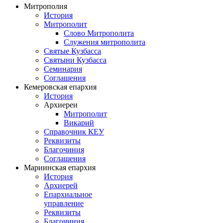
Митрополия
История
Митрополит
Слово Митрополита
Служения митрополита
Святые Кузбасса
Святыни Кузбасса
Семинария
Соглашения
Кемеровская епархия
История
Архиереи
Митрополит
Викарий
Справочник КЕУ
Реквизиты
Благочиния
Соглашения
Мариинская епархия
История
Архиерей
Епархиальное
управление
Реквизиты
Благочиния