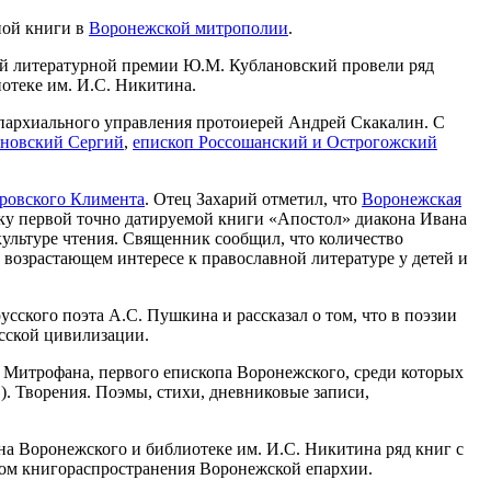
ной книги в
Воронежской митрополии
.
ей литературной премии Ю.М. Кублановский провели ряд
иотеке им. И.С. Никитина.
 епархиального управления протоиерей Андрей Скакалин. С
иновский Сергий
,
епископ Россошанский и Острогожский
ровского Климента
. Отец Захарий отметил, что
Воронежская
ку первой точно датируемой книги «Апостол» диакона Ивана
ультуре чтения. Священник сообщил, что количество
о возрастающем интересе к православной литературе у детей и
сского поэта А.С. Пушкина и рассказал о том, что в поэзии
сской цивилизации.
 Митрофана, первого епископа Воронежского, среди которых
 Творения. Поэмы, стихи, дневниковые записи,
на Воронежского и библиотеке им. И.С. Никитина ряд книг с
ом книгораспространения Воронежской епархии.