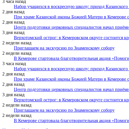
3 часа назад
Набор учащихся в воскресную школу: приход Казанского
2 дня назад
При храме Казанской иконы Божией Матери в Кемерове 
2 дня назад
Центр подготовки церковных специалистов начал приё
3 дня назад
Верхотомский острог: в Кемеровском округе состоится к
2 недели назад
Приглашаем на экскурсию по Знаменскому собору
2 недели назад
В Кемерове стартовала благотворительная акция «Помоги
3 часа назад
Набор учащихся в воскресную школу: приход Казанского
2 дня назад
При храме Казанской иконы Божией Матери в Кемерове 
2 дня назад
Центр подготовки церковных специалистов начал приё
3 дня назад
Верхотомский острог: в Кемеровском округе состоится к
2 недели назад
Приглашаем на экскурсию по Знаменскому собору
2 недели назад
В Кемерове стартовала благотворительная акция «Помоги