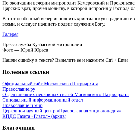
По окончании вечерни митрополит Кемеровский и Прокопьевски
Царских врат, прочёл молитву, в которой испросил у Господа
В этот особенный вечер исполнить христианскую традицию и 
всеми, и следует начинать подвиг служения Богу.
Галерея
Пресс-служба Кузбасской митрополии
Фото — Юрий Юрьев
Нашли ошибку в тексте? Выделите ее и нажмите
Ctrl
+
Enter
Полезные ссылки
Официальный сайт Московского Патриархата
Православие.ру
Отдел внешних церковных связей Московского Патриархата
Синодальный информационный отдел
Православие и мир
Церковно-научный центр «Православная энциклопедия»
КПДС
Газета «Глагол» (архив)
Благочиния