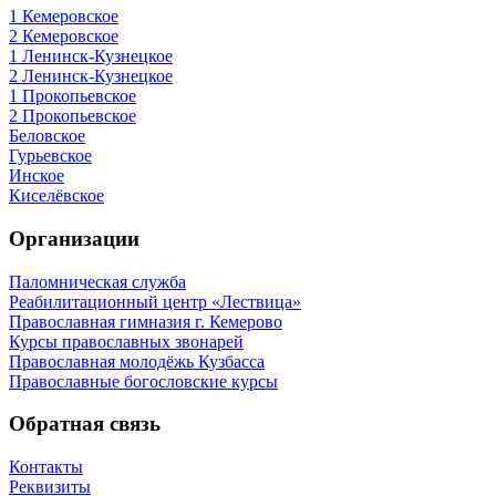
1 Кемеровское
2 Кемеровское
1 Ленинск-Кузнецкое
2 Ленинск-Кузнецкое
1 Прокопьевское
2 Прокопьевское
Беловское
Гурьевское
Инское
Киселёвское
Организации
Паломническая служба
Реабилитационный центр «Лествица»
Православная гимназия г. Кемерово
Курсы православных звонарей
Православная молодёжь Кузбасса
Православные богословские курсы
Обратная связь
Контакты
Реквизиты