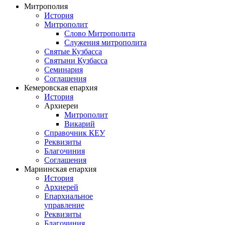
Митрополия
История
Митрополит
Слово Митрополита
Служения митрополита
Святые Кузбасса
Святыни Кузбасса
Семинария
Соглашения
Кемеровская епархия
История
Архиереи
Митрополит
Викарий
Справочник КЕУ
Реквизиты
Благочиния
Соглашения
Мариинская епархия
История
Архиерей
Епархиальное
управление
Реквизиты
Благочиния