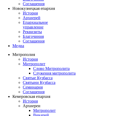
Соглашения
Новокузнецкая епархия
История
Архиерей
Епархиальное
управление
Реквизиты
Благочиния
Соглашения
Медиа
Митрополия
История
Митрополит
Слово Митрополита
Служения митрополита
Святые Кузбасса
Святыни Кузбасса
Семинария
Соглашения
Кемеровская епархия
История
Архиереи
Митрополит
Викарий