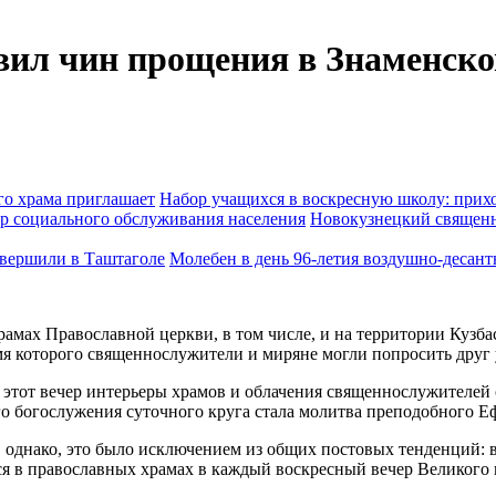
ил чин прощения в Знаменско
Набор учащихся в воскресную школу: прихо
Новокузнецкий священн
Молебен в день 96-летия воздушно-десан
храмах Православной церкви, в том числе, и на территории Кузб
мя которого священнослужители и миряне могли попросить друг 
 этот вечер интерьеры храмов и облачения священнослужителей 
о богослужения суточного круга стала молитва преподобного Е
, однако, это было исключением из общих постовых тенденций: 
ься в православных храмах в каждый воскресный вечер Великого 