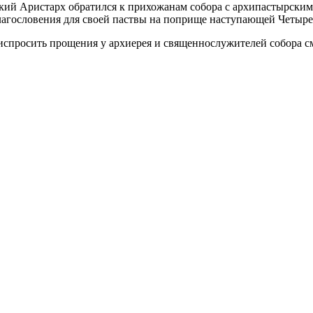
й Аристарх обратился к прихожанам собора с архипастырским с
 благословения для своей паствы на поприще наступающей Четыр
испросить прощения у архиерея и священнослужителей собора 