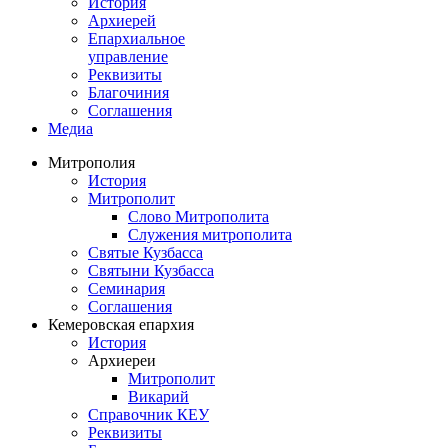
История
Архиерей
Епархиальное
управление
Реквизиты
Благочиния
Соглашения
Медиа
Митрополия
История
Митрополит
Слово Митрополита
Служения митрополита
Святые Кузбасса
Святыни Кузбасса
Семинария
Соглашения
Кемеровская епархия
История
Архиереи
Митрополит
Викарий
Справочник КЕУ
Реквизиты