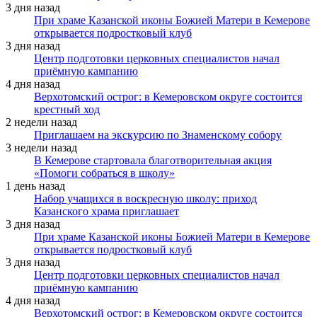
3 дня назад
При храме Казанской иконы Божией Матери в Кемерове
открывается подростковый клуб
3 дня назад
Центр подготовки церковных специалистов начал
приёмную кампанию
4 дня назад
Верхотомский острог: в Кемеровском округе состоится
крестный ход
2 недели назад
Приглашаем на экскурсию по Знаменскому собору
3 недели назад
В Кемерове стартовала благотворительная акция
«Помоги собраться в школу»
1 день назад
Набор учащихся в воскресную школу: приход
Казанского храма приглашает
3 дня назад
При храме Казанской иконы Божией Матери в Кемерове
открывается подростковый клуб
3 дня назад
Центр подготовки церковных специалистов начал
приёмную кампанию
4 дня назад
Верхотомский острог: в Кемеровском округе состоится