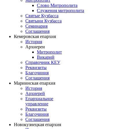
Митрополит
Слово Митрополита
Служения митрополита
Святые Кузбасса
Святыни Кузбасса
Семинария
Соглашения
Кемеровская епархия
История
Архиереи
Митрополит
Викарий
Справочник КЕУ
Реквизиты
Благочиния
Соглашения
Мариинская епархия
История
Архиерей
Епархиальное
управление
Реквизиты
Благочиния
Соглашения
Новокузнецкая епархия