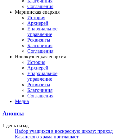
Благочиния
Соглашения
Мариинская епархия
История
Архиерей
Епархиальное
управление
Реквизиты
Благочиния
Соглашения
Новокузнецкая епархия
История
Архиерей
Епархиальное
управление
Реквизиты
Благочиния
Соглашения
Медиа
Анонсы
1 день назад
Набор учащихся в воскресную школу: приход
Казанского храма приглашает