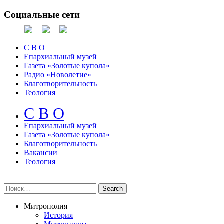
Социальные сети
С В О
Епархиальный музей
Газета «Золотые купола»
Радио «Новолетие»
Благотворительность
Теология
С В О
Епархиальный музeй
Газета «Золотые купола»
Благотворительность
Вакансии
Теология
Митрополия
История