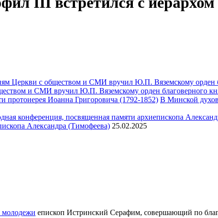
ил III встретился с иерархом
ществом и СМИ вручил Ю.П. Вяземскому орден благоверного кн
В Минской духов
пископа Александра (Тимофеева)
25.02.2025
м молодежи
епископ Истринский Серафим, совершающий по благ