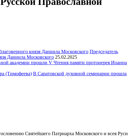
 Русской Православной
Председатель
язя Даниила Московского
25.02.2025
ной академии прошли V Чтения памяти протоиерея Иоанна
В Саратовской духовной семинарии прошла
ословению Святейшего Патриарха Московского и всея Руси