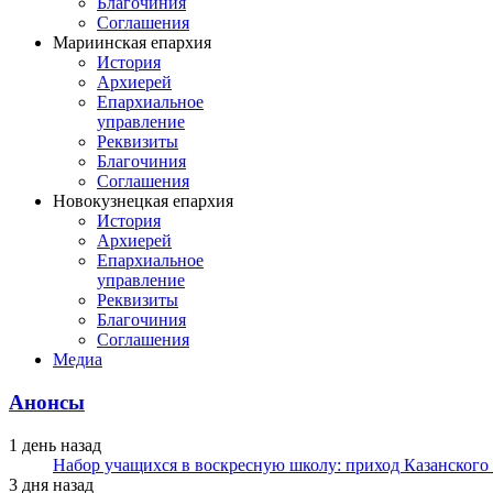
Благочиния
Соглашения
Мариинская епархия
История
Архиерей
Епархиальное
управление
Реквизиты
Благочиния
Соглашения
Новокузнецкая епархия
История
Архиерей
Епархиальное
управление
Реквизиты
Благочиния
Соглашения
Медиа
Анонсы
1 день назад
Набор учащихся в воскресную школу: приход Казанского
3 дня назад