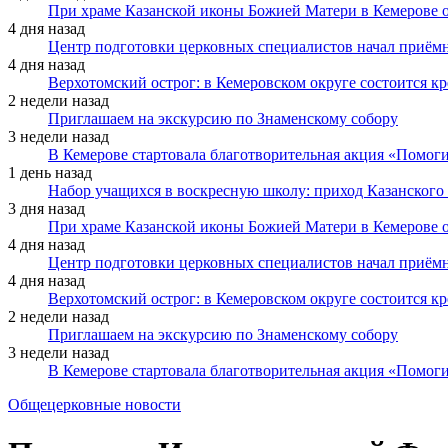
При храме Казанской иконы Божией Матери в Кемерове 
4 дня назад
Центр подготовки церковных специалистов начал приё
4 дня назад
Верхотомский острог: в Кемеровском округе состоится к
2 недели назад
Приглашаем на экскурсию по Знаменскому собору
3 недели назад
В Кемерове стартовала благотворительная акция «Помоги
1 день назад
Набор учащихся в воскресную школу: приход Казанского
3 дня назад
При храме Казанской иконы Божией Матери в Кемерове 
4 дня назад
Центр подготовки церковных специалистов начал приё
4 дня назад
Верхотомский острог: в Кемеровском округе состоится к
2 недели назад
Приглашаем на экскурсию по Знаменскому собору
3 недели назад
В Кемерове стартовала благотворительная акция «Помоги
Общецерковные новости