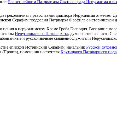
ринят
Блаженнейшим Патриархом Святого града Иерусалима и вс
огда грекоязычная православная диаспора Иерусалима отмечает 
пископ Серафим поздравил Патриарха Феофила с исторической да
о пения в иерусалимском Храме Гроба Господня. Возглавил мол
епископы
Иерусалимского Патриархата
, духовенство из числа Св
арабоязычные и русскоязычные священнослужители Иерусалимск
астие епископ Истринский Серафим, начальник
Русской духовно
н (Прояев), помощник настоятеля
Крутицкого Патриаршего подв