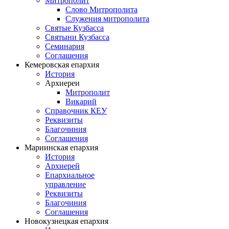
Митрополит
Слово Митрополита
Служения митрополита
Святые Кузбасса
Святыни Кузбасса
Семинария
Соглашения
Кемеровская епархия
История
Архиереи
Митрополит
Викарий
Справочник КЕУ
Реквизиты
Благочиния
Соглашения
Мариинская епархия
История
Архиерей
Епархиальное
управление
Реквизиты
Благочиния
Соглашения
Новокузнецкая епархия