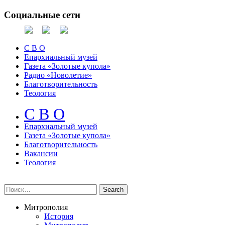
Социальные сети
С В О
Епархиальный музей
Газета «Золотые купола»
Радио «Новолетие»
Благотворительность
Теология
С В О
Епархиальный музeй
Газета «Золотые купола»
Благотворительность
Вакансии
Теология
Митрополия
История