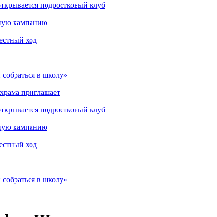
открывается подростковый клуб
мную кампанию
рестный ход
 собраться в школу»
 храма приглашает
открывается подростковый клуб
мную кампанию
рестный ход
 собраться в школу»