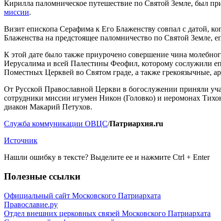
Кирилла паломническое путешествие по Святой Земле, был п
миссии
.
Визит епископа Серафима к Его Блаженству совпал с датой, к
Блаженства на предстоящее паломничество по Святой Земле, е
К этой дате было также приурочено совершение чина молебног
Иерусалима и всей Палестины Феофил, которому сослужили 
Поместных Церквей во Святом граде, а также грекоязычные, 
От Русской Православной Церкви в богослужении приняли уч
сотрудники миссии игумен Никон (Головко) и иеромонах Тихо
диакон Макарий Петухов.
Служба коммуникации ОВЦС
/
Патриархия.ru
Источник
Нашли ошибку в тексте? Выделите ее и нажмите
Ctrl
+
Enter
Полезные ссылки
Официальный сайт Московского Патриархата
Православие.ру
Отдел внешних церковных связей Московского Патриархата