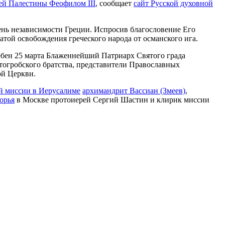
ей Палестины Феофилом III
, сообщает
сайт Русской духовной
День независимости Греции. Испросив благословение Его
той освобождения греческого народа от османского ига.
ебен 25 марта Блаженнейший Патриарх Святого града
ятогробского братства, представители Православных
ой Церкви.
й миссии в Иерусалиме
архимандрит Вассиан (Змеев)
,
орья
в Москве протоиерей Сергий Шастин и клирик миссии