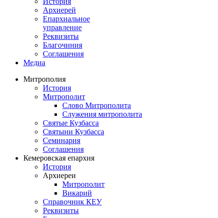
История
Архиерей
Епархиальное
управление
Реквизиты
Благочиния
Соглашения
Медиа
Митрополия
История
Митрополит
Слово Митрополита
Служения митрополита
Святые Кузбасса
Святыни Кузбасса
Семинария
Соглашения
Кемеровская епархия
История
Архиереи
Митрополит
Викарий
Справочник КЕУ
Реквизиты