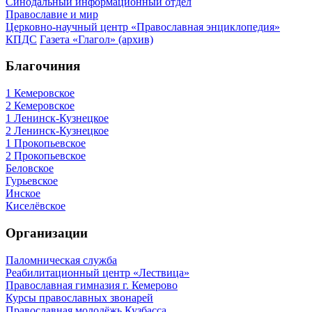
Синодальный информационный отдел
Православие и мир
Церковно-научный центр «Православная энциклопедия»
КПДС
Газета «Глагол» (архив)
Благочиния
1 Кемеровское
2 Кемеровское
1 Ленинск-Кузнецкое
2 Ленинск-Кузнецкое
1 Прокопьевское
2 Прокопьевское
Беловское
Гурьевское
Инское
Киселёвское
Организации
Паломническая служба
Реабилитационный центр «Лествица»
Православная гимназия г. Кемерово
Курсы православных звонарей
Православная молодёжь Кузбасса