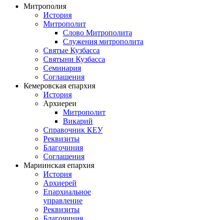
Митрополия
История
Митрополит
Слово Митрополита
Служения митрополита
Святые Кузбасса
Святыни Кузбасса
Семинария
Соглашения
Кемеровская епархия
История
Архиереи
Митрополит
Викарий
Справочник КЕУ
Реквизиты
Благочиния
Соглашения
Мариинская епархия
История
Архиерей
Епархиальное
управление
Реквизиты
Благочиния