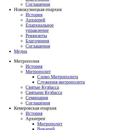
Соглашения
Новокузнецкая епархия
История
Архиерей
Епархиальное
управление
Реквизиты
Благочиния
Соглашения
Медиа
Митрополия
История
Митрополит
Слово Митрополита
Служения митрополита
Святые Кузбасса
Святыни Кузбасса
Семинария
Соглашения
Кемеровская епархия
История
Архиереи
Митрополит
Викарий