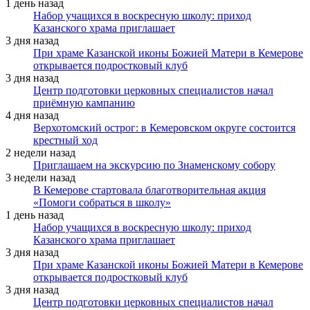
1 день назад
Набор учащихся в воскресную школу: приход
Казанского храма приглашает
3 дня назад
При храме Казанской иконы Божией Матери в Кемерове
открывается подростковый клуб
3 дня назад
Центр подготовки церковных специалистов начал
приёмную кампанию
4 дня назад
Верхотомский острог: в Кемеровском округе состоится
крестный ход
2 недели назад
Приглашаем на экскурсию по Знаменскому собору
3 недели назад
В Кемерове стартовала благотворительная акция
«Помоги собраться в школу»
1 день назад
Набор учащихся в воскресную школу: приход
Казанского храма приглашает
3 дня назад
При храме Казанской иконы Божией Матери в Кемерове
открывается подростковый клуб
3 дня назад
Центр подготовки церковных специалистов начал