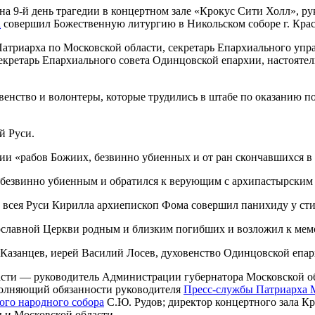
 на 9-й день трагедии в концертном зале «Крокус Сити Холл», р
а
совершил Божественную литургию в Никольском соборе г. Крас
атриарха по Московской области, секретарь Епархиального уп
секретарь Епархиального совета Одинцовской епархии, настояте
енство и волонтеры, которые трудились в штабе по оказанию п
й Руси.
и «рабов Божиих, безвинно убиенных и от ран скончавшихся в 
безвинно убиенным и обратился к верующим с архипастырским 
 всея Руси Кирилла архиепископ Фома совершил панихиду у сти
славной Церкви родным и близким погибших и возложил к мемо
азанцев, иерей Василий Лосев, духовенство Одинцовской епар
асти — руководитель Администрации губернатора Московской об
полняющий обязанности руководителя
Пресс-службы Патриарха М
ого народного собора
С.Ю. Рудов; директор концертного зала Кр
ы и Московской области.