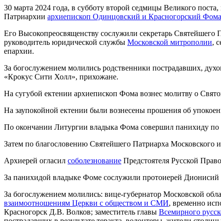
30 марта 2024 года, в субботу второй седмицы Великого поста,
Патриархии
архиепископ Одинцовский и Красногорский Фом
Его Высокопреосвященству сослужили секретарь Святейшего П
руководитель юридической службы
Московской митрополии
, 
епархии.
За богослужением молились родственники пострадавших, духов
«Крокус Сити Холл», прихожане.
На сугубой ектении архиепископ Фома вознес молитву о Свято
На заупокойной ектении были вознесены прошения об упокоени
По окончании Литургии владыка Фома совершил панихиду по 
Затем по благословению Святейшего Патриарха Московского и
Архиерей огласил
соболезнование
Предстоятеля Русской Право
За панихидой владыке Фоме сослужили протоиерей Дионисий К
За богослужением молились: вице-губернатор Московской обл
взаимоотношениям Церкви с обществом и СМИ
, временно ис
Красногорск Д.В. Волков; заместитель главы
Всемирного русск
пострадавших в результате теракта, волонтеры, жители столиц