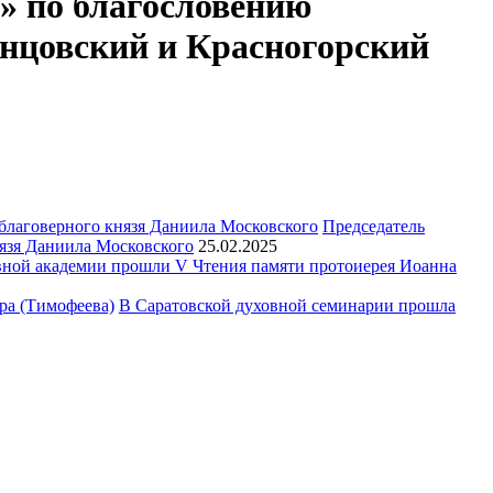
а» по благословению
нцовский и Красногорский
Председатель
язя Даниила Московского
25.02.2025
ной академии прошли V Чтения памяти протоиерея Иоанна
В Саратовской духовной семинарии прошла