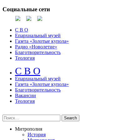
Социальные сети
С В О
Епархиальный музей
Газета «Золотые купола»
Радио «Новолетие»
Благотворительность
Теология
С В О
Епархиальный музeй
Газета «Золотые купола»
Благотворительность
Вакансии
Теология
Митрополия
История