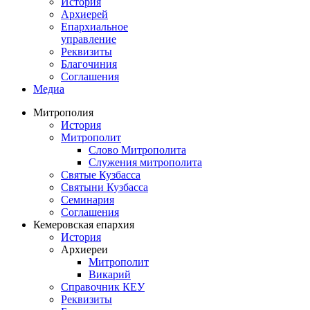
История
Архиерей
Епархиальное
управление
Реквизиты
Благочиния
Соглашения
Медиа
Митрополия
История
Митрополит
Слово Митрополита
Служения митрополита
Святые Кузбасса
Святыни Кузбасса
Семинария
Соглашения
Кемеровская епархия
История
Архиереи
Митрополит
Викарий
Справочник КЕУ
Реквизиты