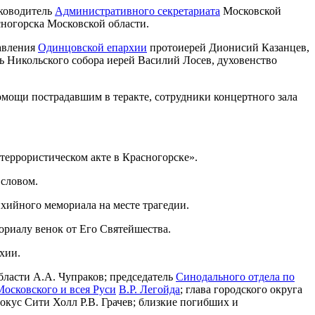
уководитель
Административного секретариата
Московской
ногорска Московской области.
равления
Одинцовской епархии
протоиерей Дионисий Казанцев,
ль Никольского собора иерей Василий Лосев, духовенство
омощи пострадавшим в теракте, сотрудники концертного зала
террористическом акте в Красногорске».
словом.
хийного мемориала на месте трагедии.
риалу венок от Его Святейшества.
хии.
ласти А.А. Чупраков; председатель
Синодального отдела по
осковского и всея Руси
В.Р. Легойда
; глава городского округа
окус Сити Холл Р.В. Грачев; близкие погибших и