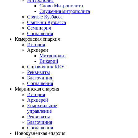
Митрополит
Слово Митрополита
Служения митрополита
Святые Кузбасса
Святыни Кузбасса
Семинария
Соглашения
Кемеровская епархия
История
Архиереи
Митрополит
Викарий
Справочник КЕУ
Реквизиты
Благочиния
Соглашения
Мариинская епархия
История
Архиерей
Епархиальное
управление
Реквизиты
Благочиния
Соглашения
Новокузнецкая епархия