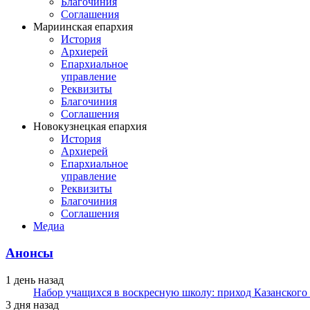
Благочиния
Соглашения
Мариинская епархия
История
Архиерей
Епархиальное
управление
Реквизиты
Благочиния
Соглашения
Новокузнецкая епархия
История
Архиерей
Епархиальное
управление
Реквизиты
Благочиния
Соглашения
Медиа
Анонсы
1 день назад
Набор учащихся в воскресную школу: приход Казанского
3 дня назад