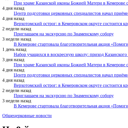
При храме Казанской иконы Божией Матери в Кемерове 
4 дня назад
Центр подготовки церковных специалистов начал приё
4 дня назад
Верхотомский острог: в Кемеровском округе состоится к
2 недели назад
Приглашаем на экскурсию по Знаменскому собору
3 недели назад
В Кемерове стартовала благотворительная акция «Помоги
1 день назад
Набор учащихся в воскресную школу: приход Казанского
3 дня назад
При храме Казанской иконы Божией Матери в Кемерове 
4 дня назад
Центр подготовки церковных специалистов начал приё
4 дня назад
Верхотомский острог: в Кемеровском округе состоится к
2 недели назад
Приглашаем на экскурсию по Знаменскому собору
3 недели назад
В Кемерове стартовала благотворительная акция «Помоги
Общецерковные новости