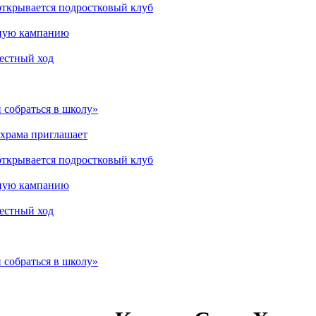
открывается подростковый клуб
мную кампанию
рестный ход
 собраться в школу»
 храма приглашает
открывается подростковый клуб
мную кампанию
рестный ход
 собраться в школу»