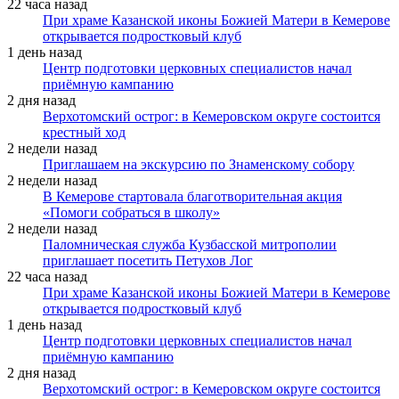
22 часа назад
При храме Казанской иконы Божией Матери в Кемерове
открывается подростковый клуб
1 день назад
Центр подготовки церковных специалистов начал
приёмную кампанию
2 дня назад
Верхотомский острог: в Кемеровском округе состоится
крестный ход
2 недели назад
Приглашаем на экскурсию по Знаменскому собору
2 недели назад
В Кемерове стартовала благотворительная акция
«Помоги собраться в школу»
2 недели назад
Паломническая служба Кузбасской митрополии
приглашает посетить Петухов Лог
22 часа назад
При храме Казанской иконы Божией Матери в Кемерове
открывается подростковый клуб
1 день назад
Центр подготовки церковных специалистов начал
приёмную кампанию
2 дня назад
Верхотомский острог: в Кемеровском округе состоится