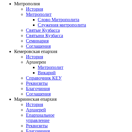
Митрополия
История
Митрополит
Слово Митрополита
Служения митрополита
Святые Кузбасса
Святыни Кузбасса
Семинария
Соглашения
Кемеровская епархия
История
Архиереи
Митрополит
Викарий
Справочник КЕУ
Реквизиты
Благочиния
Соглашения
Мариинская епархия
История
Архиерей
Епархиальное
управление
Реквизиты
Благочиния