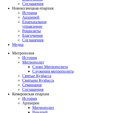
Соглашения
Новокузнецкая епархия
История
Архиерей
Епархиальное
управление
Реквизиты
Благочиния
Соглашения
Медиа
Митрополия
История
Митрополит
Слово Митрополита
Служения митрополита
Святые Кузбасса
Святыни Кузбасса
Семинария
Соглашения
Кемеровская епархия
История
Архиереи
Митрополит
Викарий