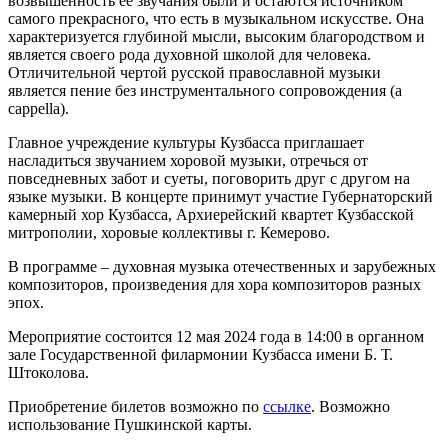
возвышенность ее звучания были и остаются источником
самого прекрасного, что есть в музыкальном искусстве. Она
характеризуется глубиной мысли, высоким благородством и
является своего рода духовной школой для человека.
Отличительной чертой русской православной музыки
является пение без инструментального сопровождения (a
cappella).
Главное учреждение культуры Кузбасса приглашает
насладиться звучанием хоровой музыки, отречься от
повседневных забот и суеты, поговорить друг с другом на
языке музыки. В концерте принимут участие Губернаторский
камерный хор Кузбасса, Архиерейский квартет Кузбасской
митрополии, хоровые коллективы г. Кемерово.
В программе – духовная музыка отечественных и зарубежных
композиторов, произведения для хора композиторов разных
эпох.
Мероприятие состоится 12 мая 2024 года в 14:00 в органном
зале Государственной филармонии Кузбасса имени Б. Т.
Штоколова.
Приобретение билетов возможно по
ссылке
. Возможно
использование Пушкинской карты.