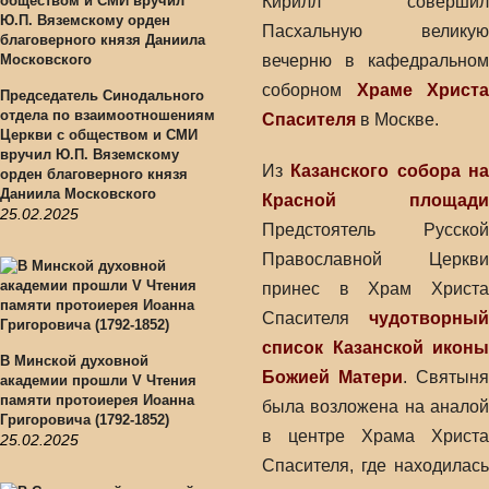
Кирилл совершил
Пасхальную великую
вечерню в кафедральном
соборном
Храме Христа
Председатель Синодального
отдела по взаимоотношениям
Спасителя
в Москве.
Церкви с обществом и СМИ
вручил Ю.П. Вяземскому
Из
Казанского собора н
орден благоверного князя
Даниила Московского
Красной площади
25.02.2025
Предстоятель Русской
Православной Церкви
принес в Храм Христа
Спасителя
чудотворный
список Казанской иконы
В Минской духовной
Божией Матери
. Святыня
академии прошли V Чтения
памяти протоиерея Иоанна
была возложена на аналой
Григоровича (1792-1852)
в центре Храма Христа
25.02.2025
Спасителя, где находилась