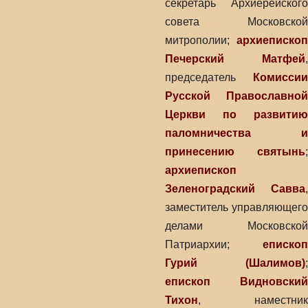
секретарь Архиерейского
совета Московской
митрополии;
архиепископ
Печерский Матфей
,
председатель
Комиссии
Русской Православной
Церкви по развитию
паломничества и
принесению святынь
;
архиепископ
Зеленоградский Савва
,
заместитель управляющего
делами Московской
Патриархии;
епископ
Гурий (Шалимов)
;
епископ Видновский
Тихон
, наместник