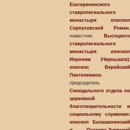
Екатерининского
ставропигиального
монастыря
;
епископ
Серпуховской Роман
,
наместник
Высоцкого
ставропигиального
монастыря
;
епископ
Иероним (Чернышов)
;
епископ Верейский
Пантелеимон
,
председатель
Синодального отдела по
церковной
благотворительности и
социальному служению
;
епископ Балашихинский
и Орехово-Зуевский