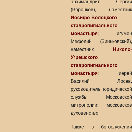
архимандрит Сергий
(Воронков), наместник
Иосифо-Волоцкого
ставропигиального
монастыря
; игумен
Мефодий (Зиньковский),
наместник
Николо-
Угрешского
ставропигиального
монастыря
; иерей
Василий Лосев,
руководитель юридической
службы Московской
митрополии; московское
духовенство.
Также в богослужении