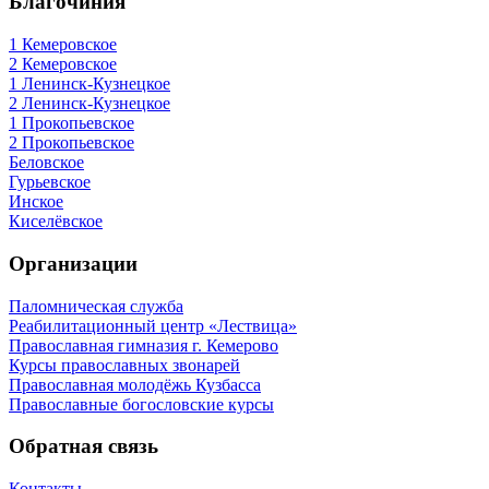
Благочиния
1 Кемеровское
2 Кемеровское
1 Ленинск-Кузнецкое
2 Ленинск-Кузнецкое
1 Прокопьевское
2 Прокопьевское
Беловское
Гурьевское
Инское
Киселёвское
Организации
Паломническая служба
Реабилитационный центр «Лествица»
Православная гимназия г. Кемерово
Курсы православных звонарей
Православная молодёжь Кузбасса
Православные богословские курсы
Обратная связь
Контакты