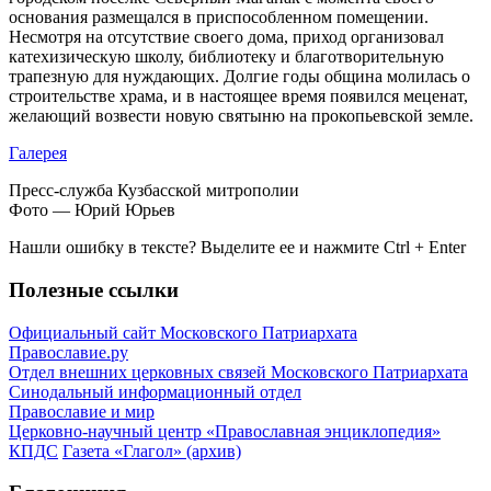
основания размещался в приспособленном помещении.
Несмотря на отсутствие своего дома, приход организовал
катехизическую школу, библиотеку и благотворительную
трапезную для нуждающих. Долгие годы община молилась о
строительстве храма, и в настоящее время появился меценат,
желающий возвести новую святыню на прокопьевской земле.
Галерея
Пресс-служба Кузбасской митрополии
Фото — Юрий Юрьев
Нашли ошибку в тексте? Выделите ее и нажмите
Ctrl
+
Enter
Полезные ссылки
Официальный сайт Московского Патриархата
Православие.ру
Отдел внешних церковных связей Московского Патриархата
Синодальный информационный отдел
Православие и мир
Церковно-научный центр «Православная энциклопедия»
КПДС
Газета «Глагол» (архив)