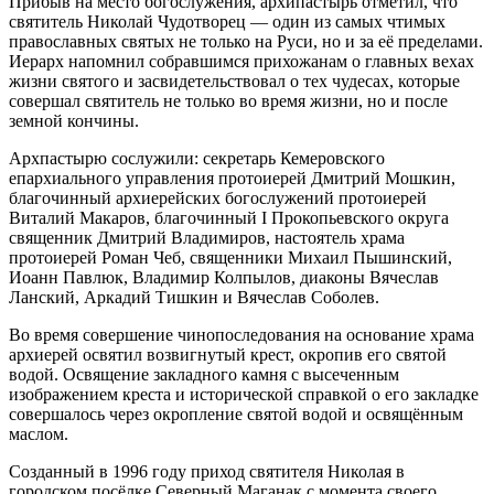
Прибыв на место богослужения, архипастырь отметил, что
святитель Николай Чудотворец — один из самых чтимых
православных святых не только на Руси, но и за её пределами.
Иерарх напомнил собравшимся прихожанам о главных вехах
жизни святого и засвидетельствовал о тех чудесах, которые
совершал святитель не только во время жизни, но и после
земной кончины.
Архпастырю сослужили: секретарь Кемеровского
епархиального управления протоиерей Дмитрий Мошкин,
благочинный архиерейских богослужений протоиерей
Виталий Макаров, благочинный I Прокопьевского округа
священник Дмитрий Владимиров, настоятель храма
протоиерей Роман Чеб, священники Михаил Пышинский,
Иоанн Павлюк, Владимир Колпылов, диаконы Вячеслав
Ланский, Аркадий Тишкин и Вячеслав Соболев.
Во время совершение чинопоследования на основание храма
архиерей освятил возвигнутый крест, окропив его святой
водой. Освящение закладного камня с высеченным
изображением креста и исторической справкой о его закладке
совершалось через окропление святой водой и освящённым
маслом.
Созданный в 1996 году приход святителя Николая в
городском посёлке Северный Маганак с момента своего