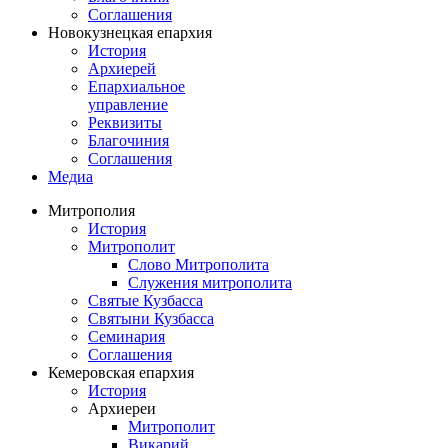
Соглашения
Новокузнецкая епархия
История
Архиерей
Епархиальное
управление
Реквизиты
Благочиния
Соглашения
Медиа
Митрополия
История
Митрополит
Слово Митрополита
Служения митрополита
Святые Кузбасса
Святыни Кузбасса
Семинария
Соглашения
Кемеровская епархия
История
Архиереи
Митрополит
Викарий