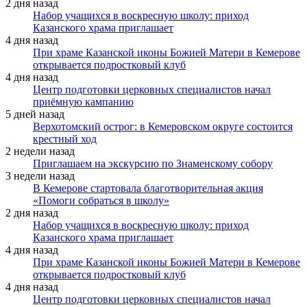
2 дня назад
Набор учащихся в воскресную школу: приход
Казанского храма приглашает
4 дня назад
При храме Казанской иконы Божией Матери в Кемерове
открывается подростковый клуб
4 дня назад
Центр подготовки церковных специалистов начал
приёмную кампанию
5 дней назад
Верхотомский острог: в Кемеровском округе состоится
крестный ход
2 недели назад
Приглашаем на экскурсию по Знаменскому собору
3 недели назад
В Кемерове стартовала благотворительная акция
«Помоги собраться в школу»
2 дня назад
Набор учащихся в воскресную школу: приход
Казанского храма приглашает
4 дня назад
При храме Казанской иконы Божией Матери в Кемерове
открывается подростковый клуб
4 дня назад
Центр подготовки церковных специалистов начал