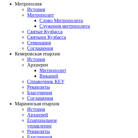
Митрополия
История
Митрополит
Слово Митрополита
Служения митрополита
Святые Кузбасса
Святыни Кузбасса
Семинария
Соглашения
Кемеровская епархия
История
Архиереи
Митрополит
Викарий
Справочник КЕУ
Реквизиты
Благочиния
Соглашения
Мариинская епархия
История
Архиерей
Епархиальное
управление
Реквизиты
Благочиния