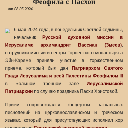
Феофила с Пасхой
от
08.05.2024
6 мая 2024 года, в понедельник Светлой седмицы,
начальник
Русской духовной миссии в
Иерусалиме
архимандрит Вассиан (Змеев)
,
сотрудники миссии и сестры Горненского монастыря а
Эйн-Кареме приняли участие в торжественном
приеме, который был дан
Патриархом Святого
Града Иерусалима и всей Палестины Феофилом III
в Большом тронном зале
Иерусалимской
Патриархии
по случаю праздника Пасхи Христовой.
Прием сопровождался концертом пасхальных
песнопений на церковнославянском и греческом
языках, который для присутствующих исполнил хор
выпускников
Сретенской духовной академии
.