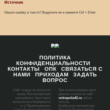
Источник
Нашли ошибку в тексте? Выделите ее и нажмите
Ctrl
+
Enter
ПОЛИТИКА
КОНФИДЕНЦИАЛЬНОСТИ
КОНТАКТЫ
ОПК
СВЯЗАТЬСЯ С
НАМИ
ПРИХОДАМ
ЗАДАТЬ
ВОПРОС
Сайт со­здан по бла­го­сло­
При ис­поль­зо­ва­нии ма­те­
ве­нию Вы­со­ко­прео­свя­
ри­а­лов ссыл­ка на сайт
щен­ней­ше­го Ари­стар­ха,
mitropolia42.ru
обя­за­
мит­ро­по­ли­та Ке­ме­ров­ско­
тель­на.
го и Про­ко­пьев­ско­го,
Куз­бас­ская мит­ро­по­лия
гла­вы Куз­бас­ской мит­ро­
Рус­ской Пра­во­слав­ной