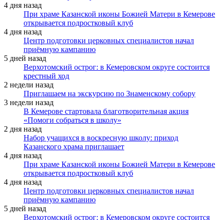
4 дня назад
При храме Казанской иконы Божией Матери в Кемерове
открывается подростковый клуб
4 дня назад
Центр подготовки церковных специалистов начал
приёмную кампанию
5 дней назад
Верхотомский острог: в Кемеровском округе состоится
крестный ход
2 недели назад
Приглашаем на экскурсию по Знаменскому собору
3 недели назад
В Кемерове стартовала благотворительная акция
«Помоги собраться в школу»
2 дня назад
Набор учащихся в воскресную школу: приход
Казанского храма приглашает
4 дня назад
При храме Казанской иконы Божией Матери в Кемерове
открывается подростковый клуб
4 дня назад
Центр подготовки церковных специалистов начал
приёмную кампанию
5 дней назад
Верхотомский острог: в Кемеровском округе состоится