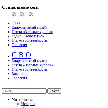
Социальные сети
С В О
Епархиальный музей
Газета «Золотые купола»
Радио «Новолетие»
Благотворительность
Теология
С В О
Епархиальный музeй
Газета «Золотые купола»
Благотворительность
Вакансии
Теология
Митрополия
История