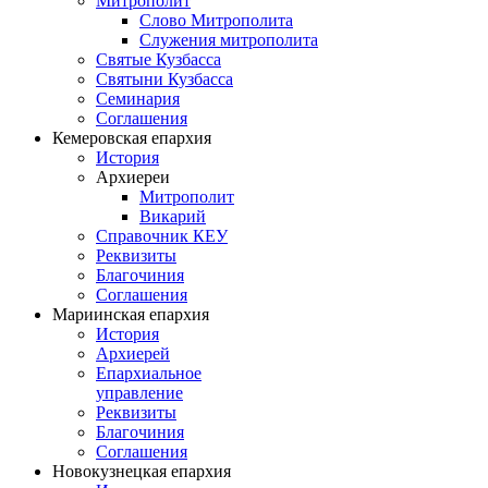
Митрополит
Слово Митрополита
Служения митрополита
Святые Кузбасса
Святыни Кузбасса
Семинария
Соглашения
Кемеровская епархия
История
Архиереи
Митрополит
Викарий
Справочник КЕУ
Реквизиты
Благочиния
Соглашения
Мариинская епархия
История
Архиерей
Епархиальное
управление
Реквизиты
Благочиния
Соглашения
Новокузнецкая епархия