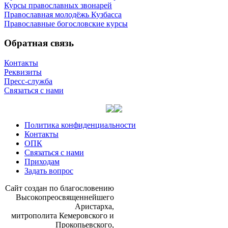
Курсы православных звонарей
Православная молодёжь Кузбасса
Православные богословские курсы
Обратная связь
Контакты
Реквизиты
Пресс-служба
Связаться с нами
Политика конфиденциальности
Контакты
ОПК
Связаться с нами
Приходам
Задать вопрос
Сайт со­здан по бла­го­сло­ве­нию
Вы­со­ко­прео­свя­щен­ней­ше­го
Ари­стар­ха,
мит­ро­по­ли­та Ке­ме­ров­ско­го и
Про­ко­пьев­ско­го,