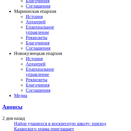
Благочиния
Соглашения
Мариинская епархия
История
Архиерей
Епархиальное
управление
Реквизиты
Благочиния
Соглашения
Новокузнецкая епархия
История
Архиерей
Епархиальное
управление
Реквизиты
Благочиния
Соглашения
Медиа
Анонсы
2 дня назад
Набор учащихся в воскресную школу: приход
Казанского храма приглашает