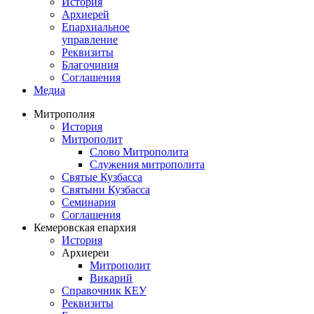
История
Архиерей
Епархиальное
управление
Реквизиты
Благочиния
Соглашения
Медиа
Митрополия
История
Митрополит
Слово Митрополита
Служения митрополита
Святые Кузбасса
Святыни Кузбасса
Семинария
Соглашения
Кемеровская епархия
История
Архиереи
Митрополит
Викарий
Справочник КЕУ
Реквизиты