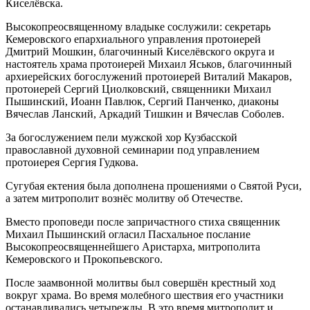
Киселёвска.
Высокопреосвященному владыке сослужили: секретарь
Кемеровского епархиального управления протоиерей
Дмитрий Мошкин, благочинный Киселёвского округа и
настоятель храма протоиерей Михаил Яськов, благочинный
архиерейских богослужений протоиерей Виталий Макаров,
протоиерей Сергий Циолковский, священники Михаил
Пышинский, Иоанн Павлюк, Сергий Панченко, диаконы
Вячеслав Ланский, Аркадий Тишкин и Вячеслав Соболев.
За богослужением пели мужской хор Кузбасской
православной духовной семинарии под управлением
протоиерея Сергия Гудкова.
Сугубая ектения была дополнена прошениями о Святой Руси,
а затем митрополит вознёс молитву об Отечестве.
Вместо проповеди после запричастного стиха священник
Михаил Пышинский огласил Пасхальное послание
Высокопреосвященнейшего Аристарха, митрополита
Кемеровского и Прокопьевского.
После заамвонной молитвы был совершён крестный ход
вокруг храма. Во время молебного шествия его участники
останавливались четырежды. В это время митрополит и