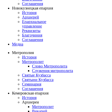
Соглашения
Новокузнецкая епархия
История
Архиерей
Епархиальное
управление
Реквизиты
Благочиния
Соглашения
Медиа
Митрополия
История
Митрополит
Слово Митрополита
Служения митрополита
Святые Кузбасса
Святыни Кузбасса
Семинария
Соглашения
Кемеровская епархия
История
Архиереи
Митрополит
Викарий