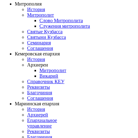
Митрополия
История
Митрополит
Слово Митрополита
Служения митрополита
Святые Кузбасса
Святыни Кузбасса
Семинария
Соглашения
Кемеровская епархия
История
Архиереи
Митрополит
Викарий
Справочник КЕУ
Реквизиты
Благочиния
Соглашения
Мариинская епархия
История
Архиерей
Епархиальное
управление
Реквизиты
Благочиния