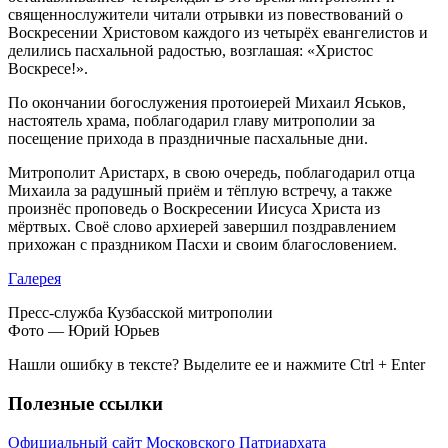
священнослужители читали отрывки из повествований о
Воскресении Христовом каждого из четырёх евангелистов и
делились пасхальной радостью, возглашая: «Христос
Воскресе!».
По окончании богослужения протоиерей Михаил Яськов,
настоятель храма, поблагодарил главу митрополии за
посещение прихода в праздничные пасхальные дни.
Митрополит Аристарх, в свою очередь, поблагодарил отца
Михаила за радушный приём и тёплую встречу, а также
произнёс проповедь о Воскресении Иисуса Христа из
мёртвых. Своё слово архиерей завершил поздравлением
прихожан с праздником Пасхи и своим благословением.
Галерея
Пресс-служба Кузбасской митрополии
Фото — Юрий Юрьев
Нашли ошибку в тексте? Выделите ее и нажмите
Ctrl
+
Enter
Полезные ссылки
Официальный сайт Московского Патриархата