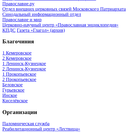
Православие.ру
Отдел внешних церковных связей Московского Патриархата
Синодальный информационный отдел
Православие и мир
Церковно-научный центр «Православная энциклопедия»
КПДС
Газета «Глагол» (архив)
Благочиния
1 Кемеровское
2 Кемеровское
1 Ленинск-Кузнецкое
2 Ленинск-Кузнецкое
1 Прокопьевское
2 Прокопьевское
Беловское
Гурьевское
Инское
Киселёвское
Организации
Паломническая служба
Реабилитационный центр «Лествица»