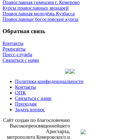
Православная гимназия г. Кемерово
Курсы православных звонарей
Православная молодёжь Кузбасса
Православные богословские курсы
Обратная связь
Контакты
Реквизиты
Пресс-служба
Связаться с нами
Политика конфиденциальности
Контакты
ОПК
Связаться с нами
Приходам
Задать вопрос
Сайт со­здан по бла­го­сло­ве­нию
Вы­со­ко­прео­свя­щен­ней­ше­го
Ари­стар­ха,
мит­ро­по­ли­та Ке­ме­ров­ско­го и