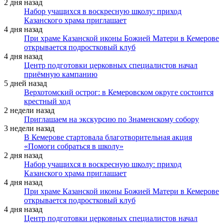
2 дня назад
Набор учащихся в воскресную школу: приход
Казанского храма приглашает
4 дня назад
При храме Казанской иконы Божией Матери в Кемерове
открывается подростковый клуб
4 дня назад
Центр подготовки церковных специалистов начал
приёмную кампанию
5 дней назад
Верхотомский острог: в Кемеровском округе состоится
крестный ход
2 недели назад
Приглашаем на экскурсию по Знаменскому собору
3 недели назад
В Кемерове стартовала благотворительная акция
«Помоги собраться в школу»
2 дня назад
Набор учащихся в воскресную школу: приход
Казанского храма приглашает
4 дня назад
При храме Казанской иконы Божией Матери в Кемерове
открывается подростковый клуб
4 дня назад
Центр подготовки церковных специалистов начал