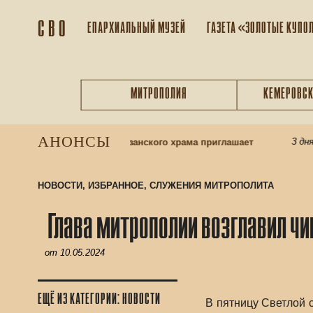
С В О
ЕПАРХИАЛЬНЫЙ МУЗEЙ
ГАЗЕТА «ЗОЛОТЫЕ КУПО
МИТРОПОЛИЯ
КЕМЕРОВСК
АНОНСЫ
3 дня на
ресную школу: приход Казанского храма приглашает
НОВОСТИ
,
ИЗБРАННОЕ
,
СЛУЖЕНИЯ МИТРОПОЛИТА
Глава митрополии возглавил ч
от
10.05.2024
ЕЩЁ ИЗ КАТЕГОРИИ: НОВОСТИ
В пятницу Светлой 