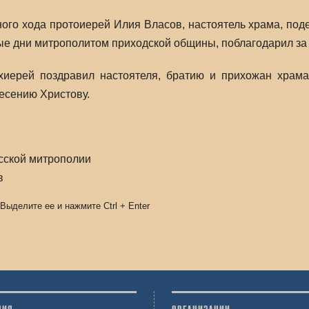
ного хода протоиерей Илия Власов, настоятель храма, под
ые дни митрополитом приходской общины, поблагодарил за
хиерей поздравил настоятеля, братию и прихожан храма
есению Христову.
сской митрополии
в
 Выделите ее и нажмите
Ctrl
+
Enter