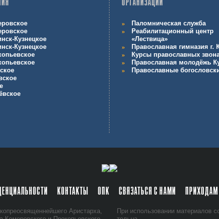
НИЯ
ОРГАНИЗАЦИИ
еровское
Паломническая служба
еровское
Реабилитационный центр
инск-Кузнецкое
«Лествица»
инск-Кузнецкое
Православная гимназия г.
копьевское
Курсы православных звон
копьевское
Православная молодёжь К
ское
Православные богословск
вское
е
ёвское
ДЕНЦИАЛЬНОСТИ
КОНТАКТЫ
ОПК
СВЯЗАТЬСЯ С НАМИ
ПРИХОДАМ
ко­прео­свя­щен­ней­ше­го Ари­стар­ха,
При ис­поль­зо­ва­нии ма­те­ри­а­лов
та Ке­ме­ров­ско­го и Про­ко­пьев­ско­го,
тель­на.