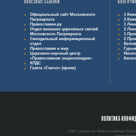
ПОЛЕЗНЫЕ ССЫЛКИ
БЛАГОЧИ
Официальный сайт Московского
1 Кем
Патриархата
2 Кем
Православие.ру
1 Лен
Отдел внешних церковных связей
2 Лен
Московского Патриархата
1 Про
Синодальный информационный
2 Про
отдел
Белов
Православие и мир
Гурье
Церковно-научный центр
Инско
«Православная энциклопедия»
Кисел
КПДС
Газета «Глагол» (архив)
ПОЛИТИКА КОНФИ
Сайт со­здан по бла­го­сло­ве­нию Вы­со­
мит­ро­по­ли­