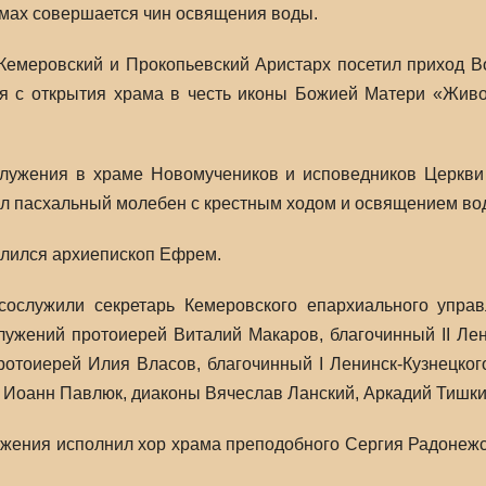
мах совершается чин освящения воды.
Кемеровский и Прокопьевский Аристарх посетил приход В
ся с открытия храма в честь иконы Божией Матери «Жив
служения в храме Новомучеников и исповедников Церкви
л пасхальный молебен с крестным ходом и освящением во
лился архиепископ Ефрем.
сослужили секретарь Кемеровского епархиального упра
лужений протоиерей Виталий Макаров, благочинный II Лен
ротоиерей Илия Власов, благочинный I Ленинск-Кузнецко
Иоанн Павлюк, диаконы Вячеслав Ланский, Аркадий Тишки
жения исполнил хор храма преподобного Сергия Радонежс