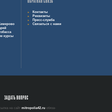
ОБРАТНАЯ СВЯЗЬ
Контакты
Реквизиты
Пресс-служба
 Кемерово
Связаться с нами
арей
узбасса
ие курсы
ЗАДАТЬ ВОПРОС
 ссыл­ка на сайт
mitropolia42.ru
обя­за­