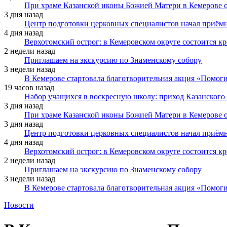
При храме Казанской иконы Божией Матери в Кемерове 
3 дня назад
Центр подготовки церковных специалистов начал приё
4 дня назад
Верхотомский острог: в Кемеровском округе состоится к
2 недели назад
Приглашаем на экскурсию по Знаменскому собору
3 недели назад
В Кемерове стартовала благотворительная акция «Помоги
19 часов назад
Набор учащихся в воскресную школу: приход Казанского
3 дня назад
При храме Казанской иконы Божией Матери в Кемерове 
3 дня назад
Центр подготовки церковных специалистов начал приё
4 дня назад
Верхотомский острог: в Кемеровском округе состоится к
2 недели назад
Приглашаем на экскурсию по Знаменскому собору
3 недели назад
В Кемерове стартовала благотворительная акция «Помоги
Новости