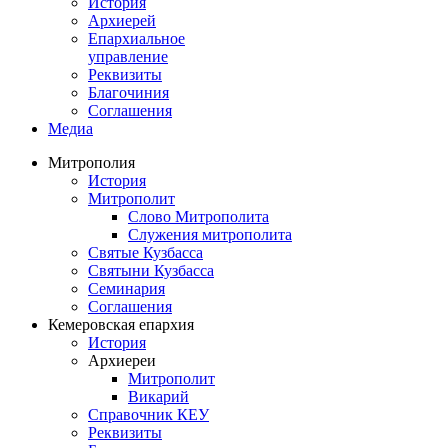
История
Архиерей
Епархиальное
управление
Реквизиты
Благочиния
Соглашения
Медиа
Митрополия
История
Митрополит
Слово Митрополита
Служения митрополита
Святые Кузбасса
Святыни Кузбасса
Семинария
Соглашения
Кемеровская епархия
История
Архиереи
Митрополит
Викарий
Справочник КЕУ
Реквизиты