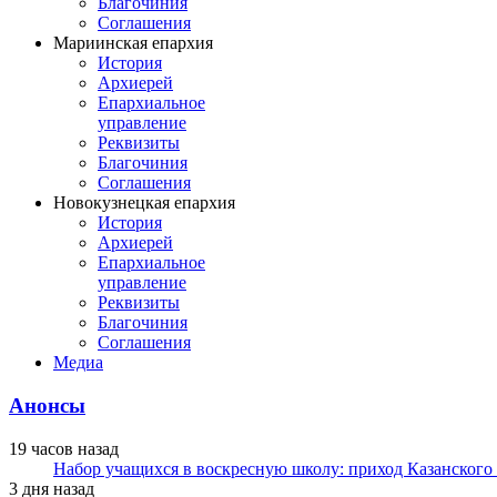
Благочиния
Соглашения
Мариинская епархия
История
Архиерей
Епархиальное
управление
Реквизиты
Благочиния
Соглашения
Новокузнецкая епархия
История
Архиерей
Епархиальное
управление
Реквизиты
Благочиния
Соглашения
Медиа
Анонсы
19 часов назад
Набор учащихся в воскресную школу: приход Казанского
3 дня назад