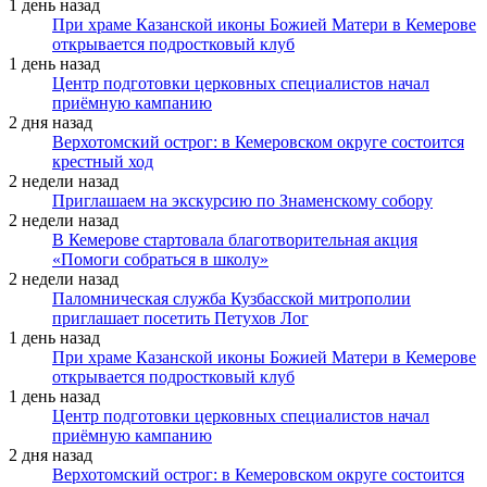
1 день назад
При храме Казанской иконы Божией Матери в Кемерове
открывается подростковый клуб
1 день назад
Центр подготовки церковных специалистов начал
приёмную кампанию
2 дня назад
Верхотомский острог: в Кемеровском округе состоится
крестный ход
2 недели назад
Приглашаем на экскурсию по Знаменскому собору
2 недели назад
В Кемерове стартовала благотворительная акция
«Помоги собраться в школу»
2 недели назад
Паломническая служба Кузбасской митрополии
приглашает посетить Петухов Лог
1 день назад
При храме Казанской иконы Божией Матери в Кемерове
открывается подростковый клуб
1 день назад
Центр подготовки церковных специалистов начал
приёмную кампанию
2 дня назад
Верхотомский острог: в Кемеровском округе состоится