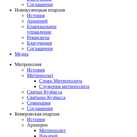
Соглашения
Новокузнецкая епархия
История
Архиерей
Епархиальное
управление
Реквизиты
Благочиния
Соглашения
Медиа
Митрополия
История
Митрополит
Слово Митрополита
Служения митрополита
Святые Кузбасса
Святыни Кузбасса
Семинария
Соглашения
Кемеровская епархия
История
Архиереи
Митрополит
Викарий