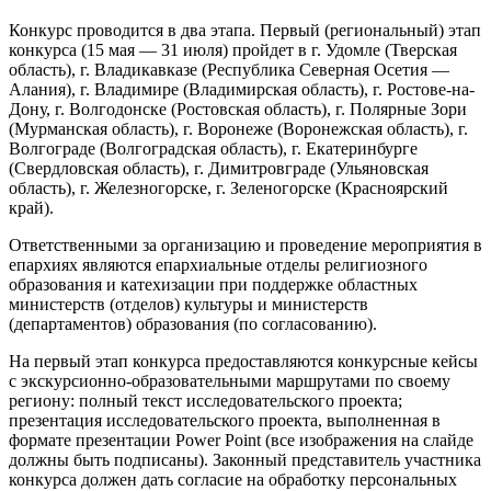
Конкурс проводится в два этапа. Первый (региональный) этап
конкурса (15 мая — 31 июля) пройдет в г. Удомле (Тверская
область), г. Владикавказе (Республика Северная Осетия —
Алания), г. Владимире (Владимирская область), г. Ростове-на-
Дону, г. Волгодонске (Ростовская область), г. Полярные Зори
(Мурманская область), г. Воронеже (Воронежская область), г.
Волгограде (Волгоградская область), г. Екатеринбурге
(Свердловская область), г. Димитровграде (Ульяновская
область), г. Железногорске, г. Зеленогорске (Красноярский
край).
Ответственными за организацию и проведение мероприятия в
епархиях являются епархиальные отделы религиозного
образования и катехизации при поддержке областных
министерств (отделов) культуры и министерств
(департаментов) образования (по согласованию).
На первый этап конкурса предоставляются конкурсные кейсы
с экскурсионно-образовательными маршрутами по своему
региону: полный текст исследовательского проекта;
презентация исследовательского проекта, выполненная в
формате презентации Power Point (все изображения на слайде
должны быть подписаны). Законный представитель участника
конкурса должен дать согласие на обработку персональных