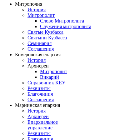
Митрополия
История
Митрополит
Слово Митрополита
Служения митрополита
Святые Кузбасса
Святыни Кузбасса
Семинария
Соглашения
Кемеровская епархия
История
Архиереи
Митрополит
Викарий
Справочник КЕУ
Реквизиты
Благочиния
Соглашения
Мариинская епархия
История
Архиерей
Епархиальное
управление
Реквизиты
Благочиния