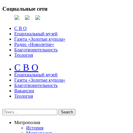
Социальные сети
С В О
Епархиальный музей
Газета «Золотые купола»
Радио «Новолетие»
Благотворительность
Теология
С В О
Епархиальный музeй
Газета «Золотые купола»
Благотворительность
Вакансии
Теология
Митрополия
История