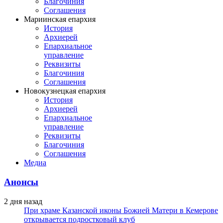
Благочиния
Соглашения
Мариинская епархия
История
Архиерей
Епархиальное
управление
Реквизиты
Благочиния
Соглашения
Новокузнецкая епархия
История
Архиерей
Епархиальное
управление
Реквизиты
Благочиния
Соглашения
Медиа
Анонсы
2 дня назад
При храме Казанской иконы Божией Матери в Кемерове
открывается подростковый клуб