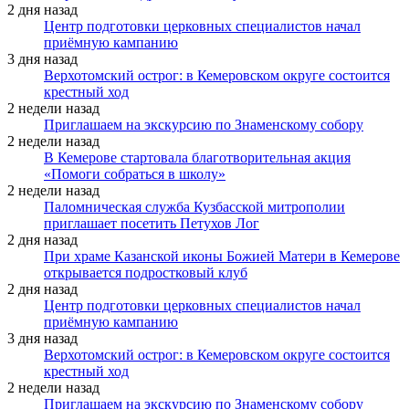
2 дня назад
Центр подготовки церковных специалистов начал
приёмную кампанию
3 дня назад
Верхотомский острог: в Кемеровском округе состоится
крестный ход
2 недели назад
Приглашаем на экскурсию по Знаменскому собору
2 недели назад
В Кемерове стартовала благотворительная акция
«Помоги собраться в школу»
2 недели назад
Паломническая служба Кузбасской митрополии
приглашает посетить Петухов Лог
2 дня назад
При храме Казанской иконы Божией Матери в Кемерове
открывается подростковый клуб
2 дня назад
Центр подготовки церковных специалистов начал
приёмную кампанию
3 дня назад
Верхотомский острог: в Кемеровском округе состоится
крестный ход
2 недели назад
Приглашаем на экскурсию по Знаменскому собору