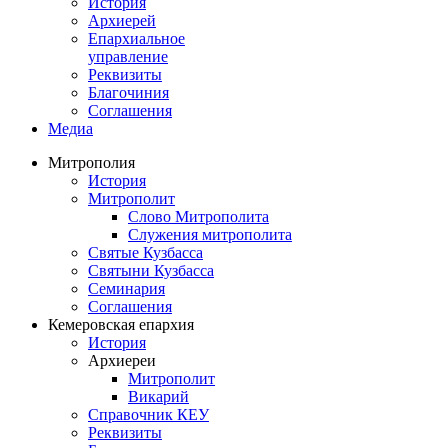
История
Архиерей
Епархиальное
управление
Реквизиты
Благочиния
Соглашения
Медиа
Митрополия
История
Митрополит
Слово Митрополита
Служения митрополита
Святые Кузбасса
Святыни Кузбасса
Семинария
Соглашения
Кемеровская епархия
История
Архиереи
Митрополит
Викарий
Справочник КЕУ
Реквизиты