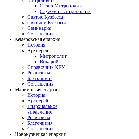
Митрополит
Слово Митрополита
Служения митрополита
Святые Кузбасса
Святыни Кузбасса
Семинария
Соглашения
Кемеровская епархия
История
Архиереи
Митрополит
Викарий
Справочник КЕУ
Реквизиты
Благочиния
Соглашения
Мариинская епархия
История
Архиерей
Епархиальное
управление
Реквизиты
Благочиния
Соглашения
Новокузнецкая епархия