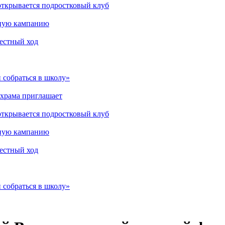
открывается подростковый клуб
мную кампанию
рестный ход
 собраться в школу»
 храма приглашает
открывается подростковый клуб
мную кампанию
рестный ход
 собраться в школу»