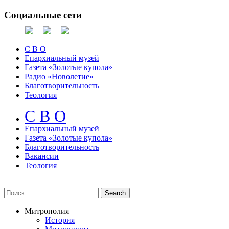
Социальные сети
С В О
Епархиальный музей
Газета «Золотые купола»
Радио «Новолетие»
Благотворительность
Теология
С В О
Епархиальный музeй
Газета «Золотые купола»
Благотворительность
Вакансии
Теология
Митрополия
История