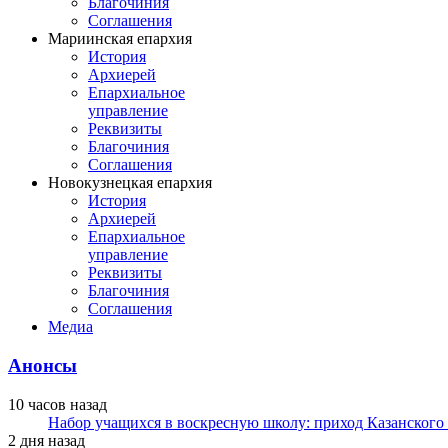
Благочиния
Соглашения
Мариинская епархия
История
Архиерей
Епархиальное
управление
Реквизиты
Благочиния
Соглашения
Новокузнецкая епархия
История
Архиерей
Епархиальное
управление
Реквизиты
Благочиния
Соглашения
Медиа
Анонсы
10 часов назад
Набор учащихся в воскресную школу: приход Казанского
2 дня назад