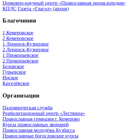
Церковно-научный центр «Православная энциклопедия»
КПДС
Газета «Глагол» (архив)
Благочиния
1 Кемеровское
2 Кемеровское
1 Ленинск-Кузнецкое
2 Ленинск-Кузнецкое
1 Прокопьевское
2 Прокопьевское
Беловское
Гурьевское
Инское
Киселёвское
Организации
Паломническая служба
Реабилитационный центр «Лествица»
Православная гимназия г. Кемерово
Курсы православных звонарей
Православная молодёжь Кузбасса
Православные богословские курсы