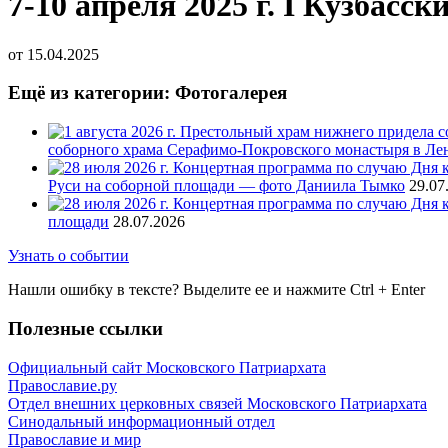
7-10 апреля 2025 г. I Кузбас
от
15.04.2025
Ещё из категории: Фотогалерея
соборного храма Серафимо-Покровского монастыря в Ле
Руси на соборной площади — фото Даниила Тымко
29.07
площади
28.07.2026
Узнать о событии
Нашли ошибку в тексте? Выделите ее и нажмите
Ctrl
+
Enter
Полезные ссылки
Официальный сайт Московского Патриархата
Православие.ру
Отдел внешних церковных связей Московского Патриархата
Синодальный информационный отдел
Православие и мир