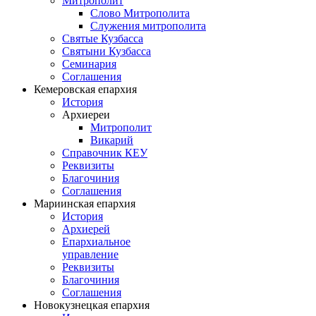
Митрополит
Слово Митрополита
Служения митрополита
Святые Кузбасса
Святыни Кузбасса
Семинария
Соглашения
Кемеровская епархия
История
Архиереи
Митрополит
Викарий
Справочник КЕУ
Реквизиты
Благочиния
Соглашения
Мариинская епархия
История
Архиерей
Епархиальное
управление
Реквизиты
Благочиния
Соглашения
Новокузнецкая епархия