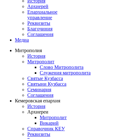
История
Архиерей
Епархиальное
управление
Реквизиты
Благочиния
Соглашения
Медиа
Митрополия
История
Митрополит
Слово Митрополита
Служения митрополита
Святые Кузбасса
Святыни Кузбасса
Семинария
Соглашения
Кемеровская епархия
История
Архиереи
Митрополит
Викарий
Справочник КЕУ
Реквизиты