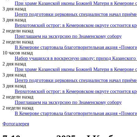
При храме Казанской иконы Божией Матери в Кемерове 
3 дня назад
Центр подготовки церковных специалистов начал приё
3 дня назад
Верхотомский острог: в Кемеровском округе состоится к
2 недели назад
Приглашаем на экскурсию по Знаменскому собору
2 недели назад
В Кемерове стартовала благотворительная акция «Помоги
10 часов назад
Набор учащихся в воскресную школу: приход Казанского
2 дня назад
При храме Казанской иконы Божией Матери в Кемерове 
3 дня назад
Центр подготовки церковных специалистов начал приё
3 дня назад
Верхотомский острог: в Кемеровском округе состоится к
2 недели назад
Приглашаем на экскурсию по Знаменскому собору
2 недели назад
В Кемерове стартовала благотворительная акция «Помоги
Фотогалерея