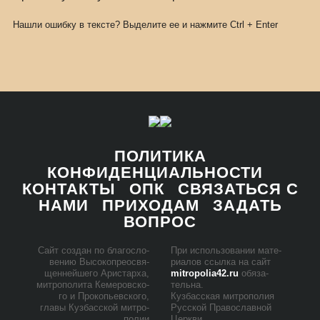
Нашли ошибку в тексте? Выделите ее и нажмите
Ctrl
+
Enter
ПОЛИТИКА
КОНФИДЕНЦИАЛЬНОСТИ
КОНТАКТЫ
ОПК
СВЯЗАТЬСЯ С
НАМИ
ПРИХОДАМ
ЗАДАТЬ
ВОПРОС
Сайт со­здан по бла­го­сло­
При ис­поль­зо­ва­нии ма­те­
ве­нию Вы­со­ко­прео­свя­
ри­а­лов ссыл­ка на сайт
щен­ней­ше­го Ари­стар­ха,
mitropolia42.ru
обя­за­
мит­ро­по­ли­та Ке­ме­ров­ско­
тель­на.
го и Про­ко­пьев­ско­го,
Куз­бас­ская мит­ро­по­лия
гла­вы Куз­бас­ской мит­ро­
Рус­ской Пра­во­слав­ной
по­лии
Церк­ви