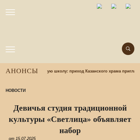
АНОНСЫ
 учащихся в воскресную школу: приход Казанского храма приглаша
НОВОСТИ
Девичья студия традиционной
культуры «Светлица» объявляет
набор
от
15.07.2025