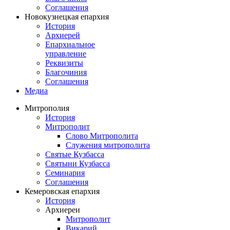
Соглашения
Новокузнецкая епархия
История
Архиерей
Епархиальное
управление
Реквизиты
Благочиния
Соглашения
Медиа
Митрополия
История
Митрополит
Слово Митрополита
Служения митрополита
Святые Кузбасса
Святыни Кузбасса
Семинария
Соглашения
Кемеровская епархия
История
Архиереи
Митрополит
Викарий