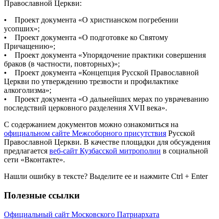
Православной Церкви:
• Проект документа «О христианском погребении
усопших»;
• Проект документа «О подготовке ко Святому
Причащению»;
• Проект документа «Упорядочение практики совершения
браков (в частности, повторных)»;
• Проект документа «Концепция Русской Православной
Церкви по утверждению трезвости и профилактике
алкоголизма»;
• Проект документа «О дальнейших мерах по уврачеванию
последствий церковного разделения XVII века».
С содержанием документов можно ознакомиться на
официальном сайте Межсоборного присутствия
Русской
Православной Церкви. В качестве площадки для обсуждения
предлагается
веб-сайт Кузбасской митрополии
в социальной
сети «Вконтакте».
Нашли ошибку в тексте? Выделите ее и нажмите
Ctrl
+
Enter
Полезные ссылки
Официальный сайт Московского Патриархата