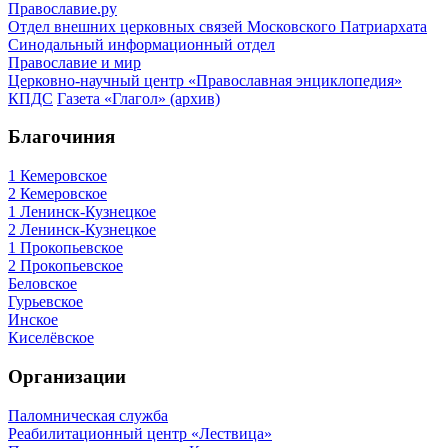
Православие.ру
Отдел внешних церковных связей Московского Патриархата
Синодальный информационный отдел
Православие и мир
Церковно-научный центр «Православная энциклопедия»
КПДС
Газета «Глагол» (архив)
Благочиния
1 Кемеровское
2 Кемеровское
1 Ленинск-Кузнецкое
2 Ленинск-Кузнецкое
1 Прокопьевское
2 Прокопьевское
Беловское
Гурьевское
Инское
Киселёвское
Организации
Паломническая служба
Реабилитационный центр «Лествица»