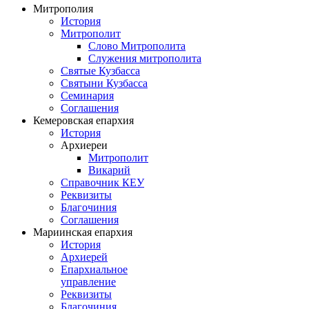
Митрополия
История
Митрополит
Слово Митрополита
Служения митрополита
Святые Кузбасса
Святыни Кузбасса
Семинария
Соглашения
Кемеровская епархия
История
Архиереи
Митрополит
Викарий
Справочник КЕУ
Реквизиты
Благочиния
Соглашения
Мариинская епархия
История
Архиерей
Епархиальное
управление
Реквизиты
Благочиния