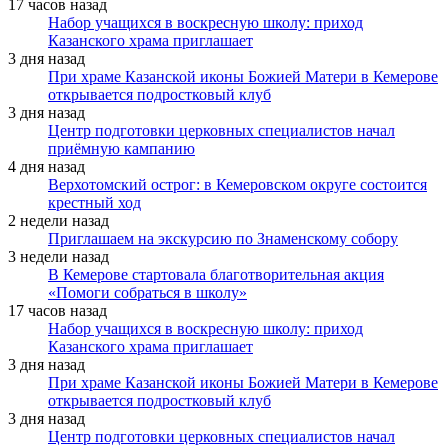
17 часов назад
Набор учащихся в воскресную школу: приход
Казанского храма приглашает
3 дня назад
При храме Казанской иконы Божией Матери в Кемерове
открывается подростковый клуб
3 дня назад
Центр подготовки церковных специалистов начал
приёмную кампанию
4 дня назад
Верхотомский острог: в Кемеровском округе состоится
крестный ход
2 недели назад
Приглашаем на экскурсию по Знаменскому собору
3 недели назад
В Кемерове стартовала благотворительная акция
«Помоги собраться в школу»
17 часов назад
Набор учащихся в воскресную школу: приход
Казанского храма приглашает
3 дня назад
При храме Казанской иконы Божией Матери в Кемерове
открывается подростковый клуб
3 дня назад
Центр подготовки церковных специалистов начал