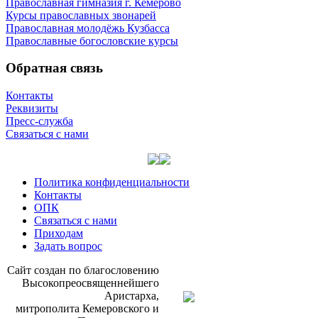
Православная гимназия г. Кемерово
Курсы православных звонарей
Православная молодёжь Кузбасса
Православные богословские курсы
Обратная связь
Контакты
Реквизиты
Пресс-служба
Связаться с нами
Политика конфиденциальности
Контакты
ОПК
Связаться с нами
Приходам
Задать вопрос
Сайт со­здан по бла­го­сло­ве­нию
Вы­со­ко­прео­свя­щен­ней­ше­го
Ари­стар­ха,
мит­ро­по­ли­та Ке­ме­ров­ско­го и