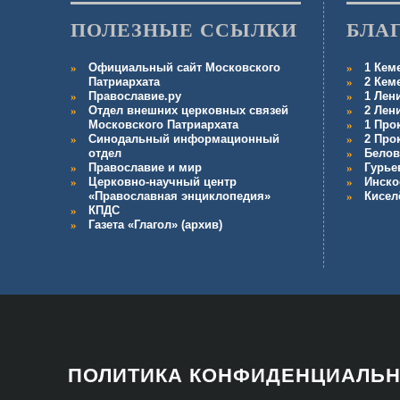
ПОЛЕЗНЫЕ ССЫЛКИ
БЛА
Официальный сайт Московского
1 Кем
Патриархата
2 Кем
Православие.ру
1 Лен
Отдел внешних церковных связей
2 Лен
Московского Патриархата
1 Про
Синодальный информационный
2 Про
отдел
Белов
Православие и мир
Гурье
Церковно-научный центр
Инско
«Православная энциклопедия»
Кисел
КПДС
Газета «Глагол» (архив)
ПОЛИТИКА КОНФИДЕНЦИАЛЬ