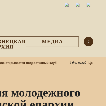
ЗНЕЦКАЯ
МЕДИА
РХИЯ
4 дня назад
 открывается подростковый клуб
Центр подгот
ия молодежного
ской епархии