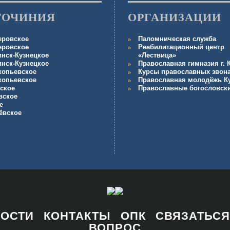
ГОЧИНИЯ
ОРГАНИЗАЦИИ
еровское
Паломническая служба
еровское
Реабилитационный центр
инск-Кузнецкое
«Лествица»
инск-Кузнецкое
Православная гимназия г.
копьевское
Курсы православных звон
копьевское
Православная молодёжь К
ское
Православные богословск
вское
е
ёвское
НОСТИ
КОНТАКТЫ
ОПК
СВЯЗАТЬСЯ
ВОПРОС