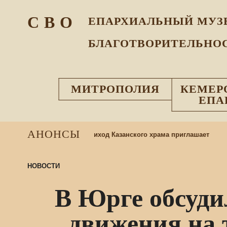
С В О
ЕПАРХИАЛЬНЫЙ МУЗ
БЛАГОТВОРИТЕЛЬНО
МИТРОПОЛИЯ
КЕМЕР
ЕПА
АНОНСЫ
 в воскресную школу: приход Казанского храма приглашает
НОВОСТИ
В Юрге обсуди
движения на