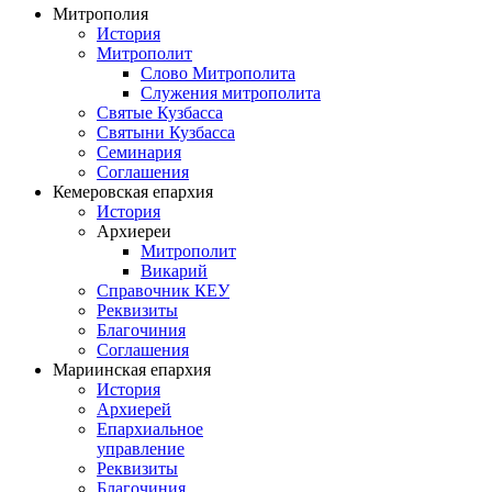
Митрополия
История
Митрополит
Слово Митрополита
Служения митрополита
Святые Кузбасса
Святыни Кузбасса
Семинария
Соглашения
Кемеровская епархия
История
Архиереи
Митрополит
Викарий
Справочник КЕУ
Реквизиты
Благочиния
Соглашения
Мариинская епархия
История
Архиерей
Епархиальное
управление
Реквизиты
Благочиния