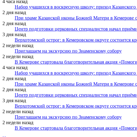
4 часа назад
Набор учащихся в воскресную школу: приход Казанского
2 дня назад
При храме Казанской иконы Божией Матери в Кемерове 
2 дня назад
Центр подготовки церковных специалистов начал приё
3 дня назад
Верхотомский острог: в Кемеровском округе состоится к
2 недели назад
Приглашаем на экскурсию по Знаменскому собору
2 недели назад
В Кемерове стартовала благотворительная акция «Помоги
4 часа назад
Набор учащихся в воскресную школу: приход Казанского
2 дня назад
При храме Казанской иконы Божией Матери в Кемерове 
2 дня назад
Центр подготовки церковных специалистов начал приё
3 дня назад
Верхотомский острог: в Кемеровском округе состоится к
2 недели назад
Приглашаем на экскурсию по Знаменскому собору
2 недели назад
В Кемерове стартовала благотворительная акция «Помоги