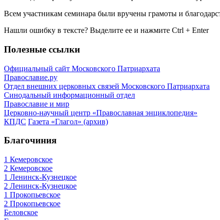
Всем участникам семинара были вручены грамоты и благодарст
Нашли ошибку в тексте? Выделите ее и нажмите
Ctrl
+
Enter
Полезные ссылки
Официальный сайт Московского Патриархата
Православие.ру
Отдел внешних церковных связей Московского Патриархата
Синодальный информационный отдел
Православие и мир
Церковно-научный центр «Православная энциклопедия»
КПДС
Газета «Глагол» (архив)
Благочиния
1 Кемеровское
2 Кемеровское
1 Ленинск-Кузнецкое
2 Ленинск-Кузнецкое
1 Прокопьевское
2 Прокопьевское
Беловское