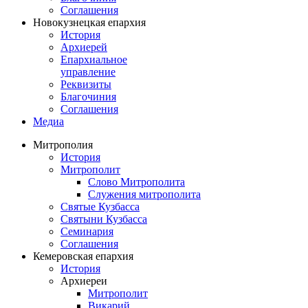
Соглашения
Новокузнецкая епархия
История
Архиерей
Епархиальное
управление
Реквизиты
Благочиния
Соглашения
Медиа
Митрополия
История
Митрополит
Слово Митрополита
Служения митрополита
Святые Кузбасса
Святыни Кузбасса
Семинария
Соглашения
Кемеровская епархия
История
Архиереи
Митрополит
Викарий