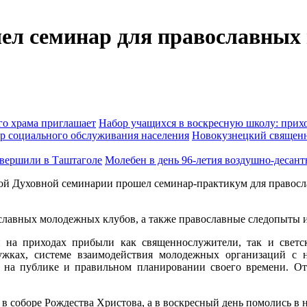
ел семинар для православных
Набор учащихся в воскресную школу: прихо
Новокузнецкий священн
Молебен в день 96-летия воздушно-десан
вной Духовной семинарии прошел семинар-практикум для право
славных молодежных клубов, а также православные следопыты и
 на приходах прибыли как священнослужители, так и светск
жках, системе взаимодействия молодежных организаций с н
й на публике и правильном планировании своего времени. О
в соборе Рождества Христова, а в воскресный день помолись в 