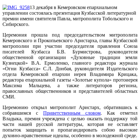
13 декабря в Кемеровском епархиальном
управлении состоялась презентация Кузбасской литературной
премии имени святителя Павла, митрополита Тобольского и
Сибирского.
Церемония прошла под председательством митрополита
Кемеровского и Прокопьевского Аристарха, главы Кузбасской
митрополии при участии председателя правления Союза
писателей Кузбасса Б.В. Бурмистрова, руководителя
общественной организации «Духовные традиции земли
Кузнецкой» В.А. Ермоленко, главного редактора журнала
«Огни Кузбасса» С.Л. Донбая, руководителя Издательского
отдела Кемеровской епархии иерея Владимира Крицака,
редактора епархиальной газеты «Золотые купола» протоиерея
Максима Мальцева, а также литераторов региона,
православных общественников и представителей областных
СМИ.
Церемонию открыл митрополит Аристарх, обратившись к
собравшимся с
Приветственным словом
. Как отметил
Владыка, премия учреждена с целью оказать поддержку той
части нашей русской литературы, которая не оставляет
попыток защищать и пропагандировать собою высокие
духовно-нравственные идеалы, особенно в молодежной среде.