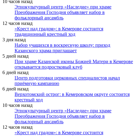
10 часов назад
Этнокультурный центр «Наследие» при храме
Преображения Господня объявляет набор в
фольклорный ансамбль
12 часов назад
«Крест над градом»: в Кемерове состоится
традиционный крестный ход
3 дня назад
Набор учащихся в воскресную школу: приход
Казанского храма приглашает
5 дней назад
При храме Казанской иконы Божией Матери в Кемерове
открывается подростковый клуб
6 дней назад
Центр подготовки церковных специалистов начал
приёмную кампанию
6 дней назад
Верхотомский острог: в Кемеровском округе состоится
крестный ход
10 часов назад
Этнокультурный центр «Наследие» при храме
Преображения Господня объявляет набор в
фольклорный ансамбль
12 часов назад
«Крест над градом»: в Кемерове состоится