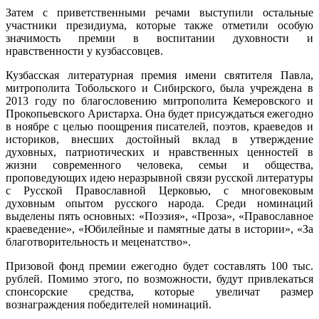
Затем с приветственными речами выступили остальные
участники президиума, которые также отметили особую
значимость премии в воспитании духовности и
нравственности у кузбассовцев.
Кузбасская литературная премия имени святителя Павла,
митрополита Тобольского и Сибирского, была учреждена в
2013 году по благословению митрополита Кемеровского и
Прокопьевского Аристарха. Она будет присуждаться ежегодно
в ноябре с целью поощрения писателей, поэтов, краеведов и
историков, внесших достойный вклад в утверждение
духовных, патриотических и нравственных ценностей в
жизни современного человека, семьи и общества,
проповедующих идею неразрывной связи русской литературы
с Русской Православной Церковью, с многовековым
духовным опытом русского народа. Среди номинаций
выделены пять основных: «Поэзия», «Проза», «Православное
краеведение», «Юбилейные и памятные даты в истории», «За
благотворительность и меценатство».
Призовой фонд премии ежегодно будет составлять 100 тыс.
рублей. Помимо этого, по возможности, будут привлекаться
спонсорские средства, которые увеличат размер
вознаграждения победителей номинаций.