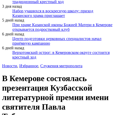
традиционный крестный ход
3 дня назад
Набор учащихся в воскресную школу: приход
Казанского храма приглашает
5 дней назад
При храме Казанской иконы Божией Матери в Кемерове
открывается подростковый клуб
6 дней назад
Центр подготовки церковных специалистов начал
приёмную кампанию
6 дней назад
Верхотомский острог: в Кемеровском округе состоится
крестный ход
Новости
,
Избранное
,
Служения митрополита
В Кемерове состоялась
презентация Кузбасской
литературной премии имени
святителя Павла