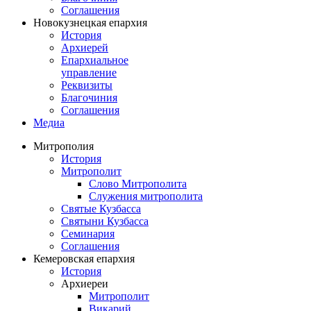
Соглашения
Новокузнецкая епархия
История
Архиерей
Епархиальное
управление
Реквизиты
Благочиния
Соглашения
Медиа
Митрополия
История
Митрополит
Слово Митрополита
Служения митрополита
Святые Кузбасса
Святыни Кузбасса
Семинария
Соглашения
Кемеровская епархия
История
Архиереи
Митрополит
Викарий