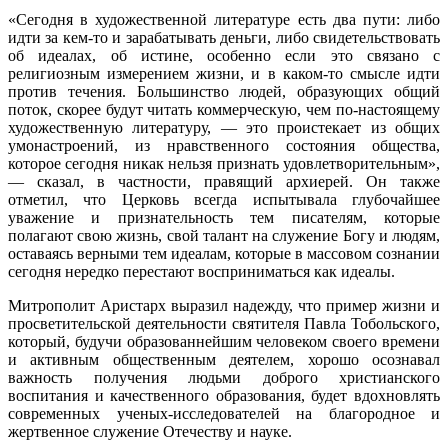
«Сегодня в художественной литературе есть два пути: либо
идти за кем-то и зарабатывать деньги, либо свидетельствовать
об идеалах, об истине, особенно если это связано с
религиозным измерением жизни, и в каком-то смысле идти
против течения. Большинство людей, образующих общий
поток, скорее будут читать коммерческую, чем по-настоящему
художественную литературу, — это проистекает из общих
умонастроений, из нравственного состояния общества,
которое сегодня никак нельзя признать удовлетворительным»,
— сказал, в частности, правящий архиерей. Он также
отметил, что Церковь всегда испытывала глубочайшее
уважение и признательность тем писателям, которые
полагают свою жизнь, свой талант на служение Богу и людям,
оставаясь верными тем идеалам, которые в массовом сознании
сегодня нередко перестают восприниматься как идеалы.
Митрополит Аристарх выразил надежду, что пример жизни и
просветительской деятельности святителя Павла Тобольского,
который, будучи образованнейшим человеком своего времени
и активным общественным деятелем, хорошо осознавал
важность получения людьми доброго христианского
воспитания и качественного образования, будет вдохновлять
современных ученых-исследователей на благородное и
жертвенное служение Отечеству и науке.