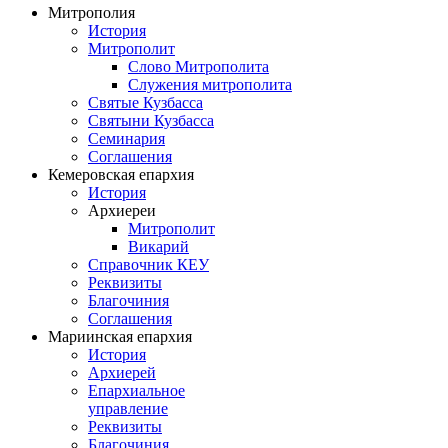
Митрополия
История
Митрополит
Слово Митрополита
Служения митрополита
Святые Кузбасса
Святыни Кузбасса
Семинария
Соглашения
Кемеровская епархия
История
Архиереи
Митрополит
Викарий
Справочник КЕУ
Реквизиты
Благочиния
Соглашения
Мариинская епархия
История
Архиерей
Епархиальное
управление
Реквизиты
Благочиния