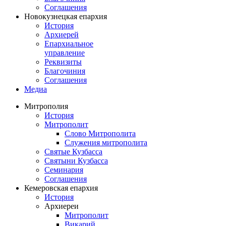
Соглашения
Новокузнецкая епархия
История
Архиерей
Епархиальное
управление
Реквизиты
Благочиния
Соглашения
Медиа
Митрополия
История
Митрополит
Слово Митрополита
Служения митрополита
Святые Кузбасса
Святыни Кузбасса
Семинария
Соглашения
Кемеровская епархия
История
Архиереи
Митрополит
Викарий