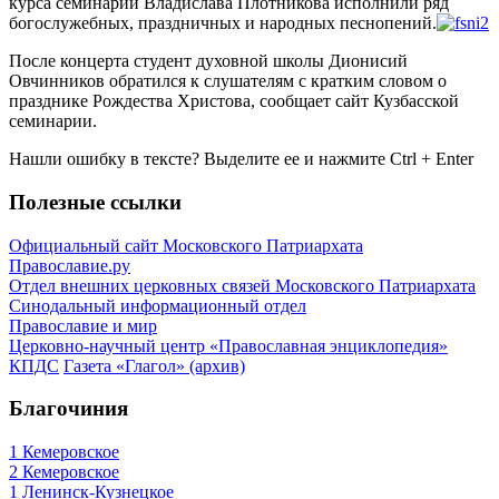
курса семинарии Владислава Плотникова исполнили ряд
богослужебных, праздничных и народных песнопений.
После концерта студент духовной школы Дионисий
Овчинников обратился к слушателям с кратким словом о
празднике Рождества Христова, сообщает сайт Кузбасской
семинарии.
Нашли ошибку в тексте? Выделите ее и нажмите
Ctrl
+
Enter
Полезные ссылки
Официальный сайт Московского Патриархата
Православие.ру
Отдел внешних церковных связей Московского Патриархата
Синодальный информационный отдел
Православие и мир
Церковно-научный центр «Православная энциклопедия»
КПДС
Газета «Глагол» (архив)
Благочиния
1 Кемеровское
2 Кемеровское
1 Ленинск-Кузнецкое