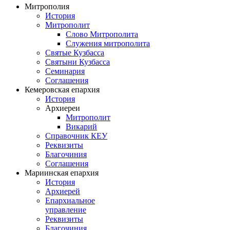
Митрополия
История
Митрополит
Слово Митрополита
Служения митрополита
Святые Кузбасса
Святыни Кузбасса
Семинария
Соглашения
Кемеровская епархия
История
Архиереи
Митрополит
Викарий
Справочник КЕУ
Реквизиты
Благочиния
Соглашения
Мариинская епархия
История
Архиерей
Епархиальное
управление
Реквизиты
Благочиния