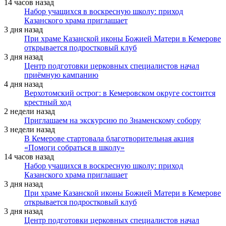
14 часов назад
Набор учащихся в воскресную школу: приход
Казанского храма приглашает
3 дня назад
При храме Казанской иконы Божией Матери в Кемерове
открывается подростковый клуб
3 дня назад
Центр подготовки церковных специалистов начал
приёмную кампанию
4 дня назад
Верхотомский острог: в Кемеровском округе состоится
крестный ход
2 недели назад
Приглашаем на экскурсию по Знаменскому собору
3 недели назад
В Кемерове стартовала благотворительная акция
«Помоги собраться в школу»
14 часов назад
Набор учащихся в воскресную школу: приход
Казанского храма приглашает
3 дня назад
При храме Казанской иконы Божией Матери в Кемерове
открывается подростковый клуб
3 дня назад
Центр подготовки церковных специалистов начал