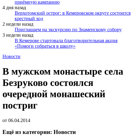
приёмную кампанию
4 дня назад
Верхотомский острог: в Кемеровском округе состоится
крестный ход
2 недели назад
Приглашаем на экскурсию по Знаменскому собору
3 недели назад
В Кемерове стартовала благотворительная акция
«Помоги собраться в школу»
Новости
В мужском монастыре села
Безруково состоялся
очередной монашеский
постриг
от
06.04.2014
Ещё из категории: Новости