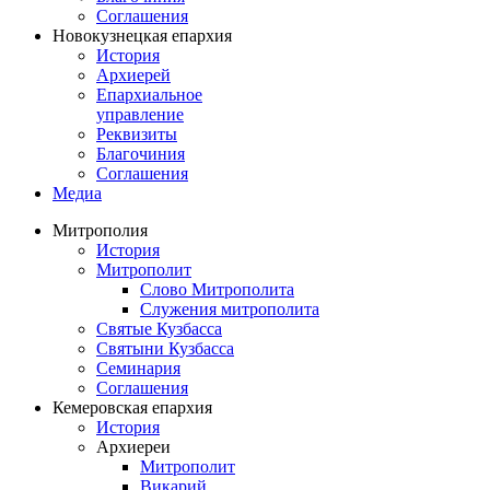
Соглашения
Новокузнецкая епархия
История
Архиерей
Епархиальное
управление
Реквизиты
Благочиния
Соглашения
Медиа
Митрополия
История
Митрополит
Слово Митрополита
Служения митрополита
Святые Кузбасса
Святыни Кузбасса
Семинария
Соглашения
Кемеровская епархия
История
Архиереи
Митрополит
Викарий