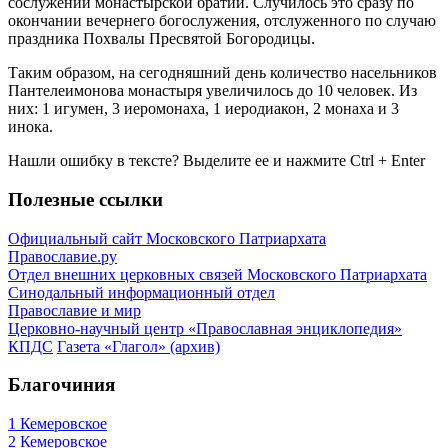
сослужении монастырской братии. Случилось это сразу по
окончании вечернего богослужения, отслуженного по случаю
праздника Похвалы Пресвятой Богородицы.
Таким образом, на сегодняшний день количество насельников
Пантелеимонова монастыря увеличилось до 10 человек. Из
них: 1 игумен, 3 иеромонаха, 1 иеродиакон, 2 монаха и 3
инока.
Нашли ошибку в тексте? Выделите ее и нажмите
Ctrl
+
Enter
Полезные ссылки
Официальный сайт Московского Патриархата
Православие.ру
Отдел внешних церковных связей Московского Патриархата
Синодальный информационный отдел
Православие и мир
Церковно-научный центр «Православная энциклопедия»
КПДС
Газета «Глагол» (архив)
Благочиния
1 Кемеровское
2 Кемеровское