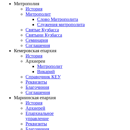
Митрополия
История
Митрополит
Слово Митрополита
Служения митрополита
Святые Кузбасса
Святыни Кузбасса
Семинария
Соглашения
Кемеровская епархия
История
Архиереи
Митрополит
Викарий
Справочник КЕУ
Реквизиты
Благочиния
Соглашения
Мариинская епархия
История
Архиерей
Епархиальное
управление
Реквизиты
Благочиния