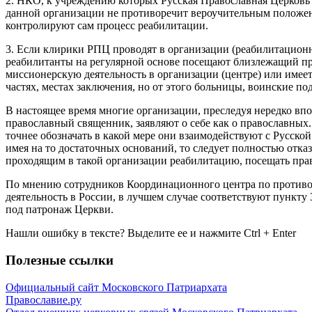
2. НКО, к учреждению которых Русская Православная Церковь 
данной организации не противоречит вероучительным положени
контролируют сам процесс реабилитации.
3. Если клирики РПЦ проводят в организации (реабилитационн
реабилитанты на регулярной основе посещают близлежащий при
миссионерскую деятельность в организации (центре) или имее
частях, местах заключения, но от этого больницы, воинские п
В настоящее время многие организации, преследуя нередко впо
православный священник, заявляют о себе как о православных.
точнее обозначать в какой мере они взаимодействуют с Русско
имея на то достаточных оснований, то следует полностью отказ
проходящим в такой организации реабилитацию, посещать пра
По мнению сотрудников Координационного центра по противо
деятельность в России, в лучшем случае соответствуют пунк
под патронаж Церкви.
Нашли ошибку в тексте? Выделите ее и нажмите
Ctrl
+
Enter
Полезные ссылки
Официальный сайт Московского Патриархата
Православие.ру