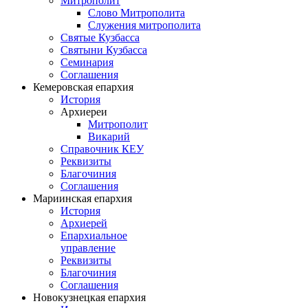
Митрополит
Слово Митрополита
Служения митрополита
Святые Кузбасса
Святыни Кузбасса
Семинария
Соглашения
Кемеровская епархия
История
Архиереи
Митрополит
Викарий
Справочник КЕУ
Реквизиты
Благочиния
Соглашения
Мариинская епархия
История
Архиерей
Епархиальное
управление
Реквизиты
Благочиния
Соглашения
Новокузнецкая епархия