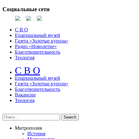
Социальные сети
С В О
Епархиальный музей
Газета «Золотые купола»
Радио «Новолетие»
Благотворительность
Теология
С В О
Епархиальный музeй
Газета «Золотые купола»
Благотворительность
Вакансии
Теология
Митрополия
История