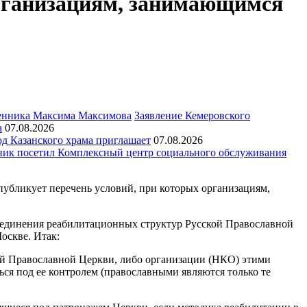
организациям, занимающимся
Заявление Кемеровского
а
07.08.2026
д Казанского храма приглашает
07.08.2026
ик посетил Комплексный центр социального обслуживания
убликует перечень условий, при которых организациям,
ъединения реабилитационных структур Русской Православной
оскве. Итак:
ой Православной Церкви, либо организации (НКО) этими
ся под ее контролем (православными являются только те