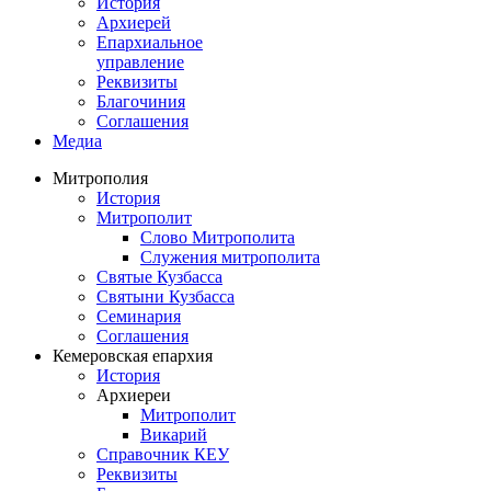
История
Архиерей
Епархиальное
управление
Реквизиты
Благочиния
Соглашения
Медиа
Митрополия
История
Митрополит
Слово Митрополита
Служения митрополита
Святые Кузбасса
Святыни Кузбасса
Семинария
Соглашения
Кемеровская епархия
История
Архиереи
Митрополит
Викарий
Справочник КЕУ
Реквизиты