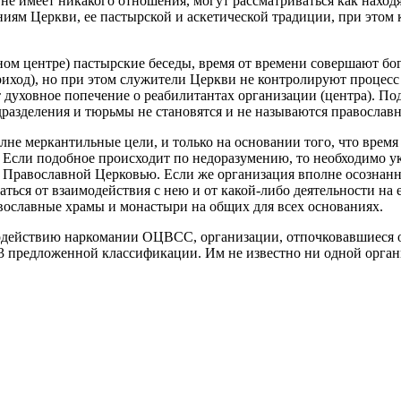
не имеет никакого отношения, могут рассматриваться как наход
ям Церкви, ее пастырской и аскетической традиции, при этом 
ом центре) пастырские беседы, время от времени совершают бог
ход), но при этом служители Церкви не контролируют процесс 
т духовное попечение о реабилитантах организации (центра). П
одразделения и тюрьмы не становятся и не называются православ
лне меркантильные цели, и только на основании того, что время 
 Если подобное происходит по недоразумению, то необходимо ук
й Православной Церковью. Если же организация вполне осознанно
аться от взаимодействия с нею и от какой-либо деятельности на 
вославные храмы и монастыри на общих для всех основаниях.
действию наркомании ОЦВСС, организации, отпочковавшиеся о
ту 3 предложенной классификации. Им не известно ни одной ор