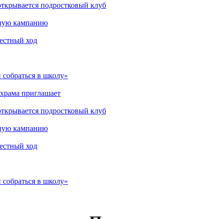
открывается подростковый клуб
мную кампанию
рестный ход
 собраться в школу»
 храма приглашает
открывается подростковый клуб
мную кампанию
рестный ход
 собраться в школу»