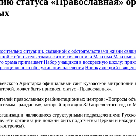
нию статуса «Православная» 
ых
анной с обстоятельствами жизни священника Максима Максимов
Набор учащихся в воскресную школу: прихо
Новокузнецкий священн
евского Аристарха официальный сайт Кузбасской митрополии п
телей, может быть присвоен статус «Православная».
одителей православных реабилитационных центров: «Вопросы об
симым гражданам», который проходил 8-9 апреля этого года в М
организации, являющиеся структурными подразделениями Русск
е. Эти организации должны быть подотчетны Церкви и находить
контролем).