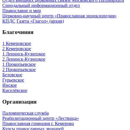
Отдел внешних церковных связей Московского Патриархата
Синодальный информационный отдел
Православие и мир
Церковно-научный центр «Православная энциклопедия»
КПДС
Газета «Глагол» (архив)
Благочиния
1 Кемеровское
2 Кемеровское
1 Ленинск-Кузнецкое
2 Ленинск-Кузнецкое
1 Прокопьевское
2 Прокопьевское
Беловское
Гурьевское
Инское
Киселёвское
Организации
Паломническая служба
Реабилитационный центр «Лествица»
Православная гимназия г. Кемерово
Курсы православных звонарей