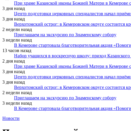
При храме Казанской иконы Божией Матери в Кемерове 
3 дня назад
Центр подготовки церковных специалистов начал приё
3 дня назад
Верхотомский острог: в Кемеровском округе состоится к
2 недели назад
Приглашаем на экскурсию по Знаменскому собору
3 недели назад
В Кемерове стартовала благотворительная акция «Помоги
13 часов назад
Набор учащихся в воскресную школу: приход Казанского
2 дня назад
При храме Казанской иконы Божией Матери в Кемерове 
3 дня назад
Центр подготовки церковных специалистов начал приё
3 дня назад
Верхотомский острог: в Кемеровском округе состоится к
2 недели назад
Приглашаем на экскурсию по Знаменскому собору
3 недели назад
В Кемерове стартовала благотворительная акция «Помоги
Новости