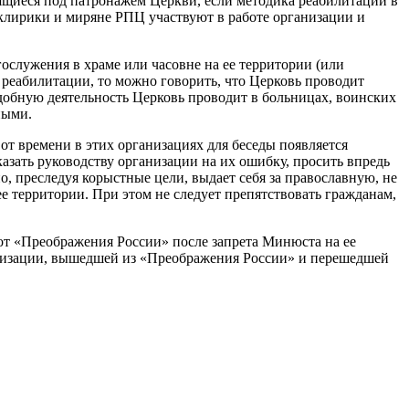
ящиеся под патронажем Церкви, если методика реабилитации в
клирики и миряне РПЦ участвуют в работе организации и
ослужения в храме или часовне на ее территории (или
реабилитации, то можно говорить, что Церковь проводит
одобную деятельность Церковь проводит в больницах, воинских
ными.
от времени в этих организациях для беседы появляется
азать руководству организации на их ошибку, просить впредь
, преследуя корыстные цели, выдает себя за православную, не
ее территории. При этом не следует препятствовать гражданам,
т «Преображения России» после запрета Минюста на ее
ганизации, вышедшей из «Преображения России» и перешедшей