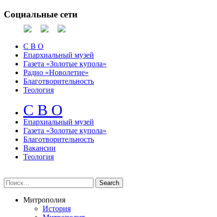
Социальные сети
С В О
Епархиальный музей
Газета «Золотые купола»
Радио «Новолетие»
Благотворительность
Теология
С В О
Епархиальный музeй
Газета «Золотые купола»
Благотворительность
Вакансии
Теология
Митрополия
История