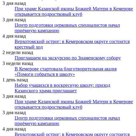
3 дня назад
При храме Казанской иконы Божией Матери в Кемерове
открывается подростковый клуб
3 дня назад
Центр подготовки церковных специалистов начал
приёмную кампанию
4 дня назад
Верхотомский острог: в Кемеровском округе состоится
крестный ход
2 недели назад
Приглашаем на экскурсию по Знаменскому собору
3 недели назад
В Кемерове стартовала благотворительная акция
«Помоги собраться в школу»
1 день назад
Набор учащихся в воскресную школу: приход
Казанского храма приглашает
3 дня назад
При храме Казанской иконы Божией Матери в Кемерове
открывается подростковый клуб
3 дня назад
Центр подготовки церковных специалистов начал
приёмную кампанию
4 дня назад
Верхотомский острог: в Кемеровском округе состоится