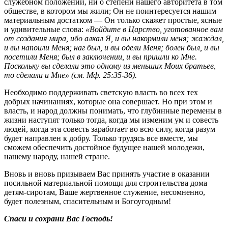
служебном положении, ни о степени нашего авторитета в том
обществе, в котором мы жили; Он не поинтересуется нашим
материальным достатком — Он только скажет простые, ясные
и удивительные слова:
«Войдите в Царство, уготованное вам
от создания мира, ибо алкал Я, и вы накормили меня; жаждал,
и вы напоили Меня; наг был, и вы одели Меня; болен был, и вы
посетили Меня; был в заключении, и вы пришли ко Мне.
Поскольку вы сделали это одному из меньших Моих братьев,
то сделали и Мне»
(см. Мф. 25:35-36).
Необходимо поддерживать светскую власть во всех тех
добрых начинаниях, которые она совершает. Но при этом и
власть, и народ должны понимать, что глубинные перемены в
жизни наступят только тогда, когда мы изменим ум и совесть
людей, когда эта совесть заработает во всю силу, когда разум
будет направлен к добру. Только трудясь все вместе, мы
сможем обеспечить достойное будущее нашей молодежи,
нашему народу, нашей стране.
Вновь и вновь призываем Вас принять участие в оказании
посильной материальной помощи для строительства дома
детям-сиротам, Ваше жертвенное служение, несомненно,
будет полезным, спасительным и Богоугодным!
Спаси и сохрани Вас Господь!