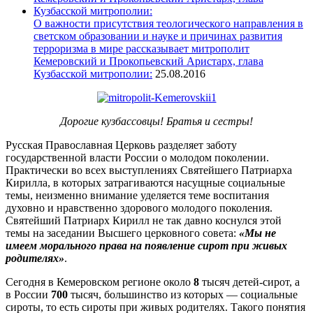
О важности присутствия теологического направления в
светском образовании и науке и причинах развития
терроризма в мире рассказывает митрополит
Кемеровский и Прокопьевский Аристарх, глава
Кузбасской митрополии:
25.08.2016
Дорогие кузбассовцы! Братья и сестры!
Русская Православная Церковь разделяет заботу
государственной власти России о молодом поколении.
Практически во всех выступлениях Святейшего Патриарха
Кирилла, в которых затрагиваются насущные социальные
темы, неизменно внимание уделяется теме воспитания
духовно и нравственно здорового молодого поколения.
Святейший Патриарх Кирилл не так давно коснулся этой
темы на заседании Высшего церковного совета:
«Мы не
имеем морального права на появление сирот при живых
родителях»
.
Сегодня в Кемеровском регионе около
8
тысяч детей-сирот, а
в России
700
тысяч, большинство из которых — социальные
сироты, то есть сироты при живых родителях. Такого понятия