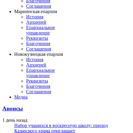
Благочиния
Соглашения
Мариинская епархия
История
Архиерей
Епархиальное
управление
Реквизиты
Благочиния
Соглашения
Новокузнецкая епархия
История
Архиерей
Епархиальное
управление
Реквизиты
Благочиния
Соглашения
Медиа
Анонсы
1 день назад
Набор учащихся в воскресную школу: приход
Казанского храма приглашает