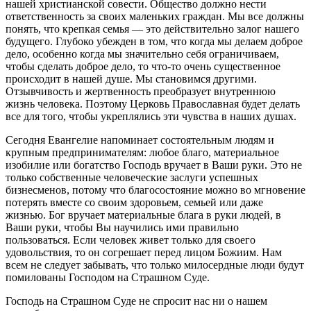
нашей христианской совести. Общество должно нести
ответственность за своих маленьких граждан. Мы все должны
понять, что крепкая семья — это действительно залог нашего
будущего. Глубоко убежден в том, что когда мы делаем доброе
дело, особенно когда мы значительно себя ограничиваем,
чтобы сделать доброе дело, то что-то очень существенное
происходит в нашей душе. Мы становимся другими.
Отзывчивость и жертвенность преобразует внутреннюю
жизнь человека. Поэтому Церковь Православная будет делать
все для того, чтобы укреплялись эти чувства в наших душах.
Сегодня Евангелие напоминает состоятельным людям и
крупным предпринимателям: любое благо, материальное
изобилие или богатство Господь вручает в Ваши руки. Это не
только собственные человеческие заслуги успешных
бизнесменов, потому что благосостояние можно во мгновение
потерять вместе со своим здоровьем, семьей или даже
жизнью. Бог вручает материальные блага в руки людей, в
Ваши руки, чтобы Вы научились ими правильно
пользоваться. Если человек живет только для своего
удовольствия, то он согрешает перед лицом Божиим. Нам
всем не следует забывать, что только милосердные люди будут
помилованы Господом на Страшном Суде.
Господь на Страшном Суде не спросит нас ни о нашем