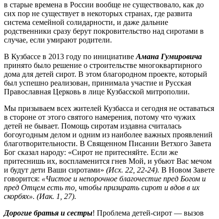
в старые времена в России вообще не существовало, как до
сих пор не существует в некоторых странах, где развита
система семейной солидарности, и даже дальние
родственники сразу берут покровительство над сиротами в
случае, если умирают родители.
В Кузбассе в 2013 году по инициативе
Амана Гумировича
принято было решение о строительстве многоквартирного
дома для детей сирот. В этом благородном проекте, который
был успешно реализован, принимала участие и Русская
Православная Церковь в лице Кузбасской митрополии.
Мы призываем всех жителей Кузбасса и сегодня не оставаться
в стороне от этого святого намерения, потому что чужих
детей не бывает. Помощь сиротам издавна считалась
богоугодным делом и одним из наиболее важных проявлений
благотворительности. В Священном Писании Ветхого Завета
Бог сказал народу: «Сирот не притесняйте. Если же
притеснишь их, воспламенится гнев Мой, и убьют Вас мечом
и будут дети Ваши сиротами»
(Исх. 22, 22-24).
В Новом Завете
говорится:
«Чистое и непорочное благочестие пред Богом и
пред Отцем есть то, чтобы призирать сирот и вдов в их
скорбях».
(Иак. 1, 27).
Дорогие братья и сестры
! Проблема детей-сирот — вызов