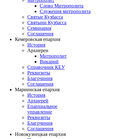
Митрополит
Слово Митрополита
Служения митрополита
Святые Кузбасса
Святыни Кузбасса
Семинария
Соглашения
Кемеровская епархия
История
Архиереи
Митрополит
Викарий
Справочник КЕУ
Реквизиты
Благочиния
Соглашения
Мариинская епархия
История
Архиерей
Епархиальное
управление
Реквизиты
Благочиния
Соглашения
Новокузнецкая епархия