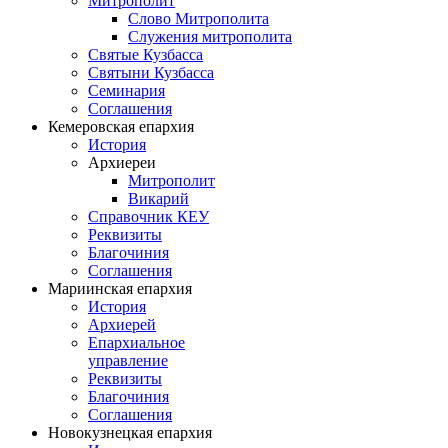
Митрополит
Слово Митрополита
Служения митрополита
Святые Кузбасса
Святыни Кузбасса
Семинария
Соглашения
Кемеровская епархия
История
Архиереи
Митрополит
Викарий
Справочник КЕУ
Реквизиты
Благочиния
Соглашения
Мариинская епархия
История
Архиерей
Епархиальное
управление
Реквизиты
Благочиния
Соглашения
Новокузнецкая епархия