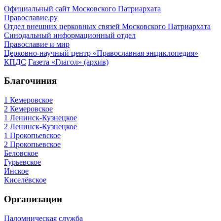
Официальный сайт Московского Патриархата
Православие.ру
Отдел внешних церковных связей Московского Патриархата
Синодальный информационный отдел
Православие и мир
Церковно-научный центр «Православная энциклопедия»
КПДС
Газета «Глагол» (архив)
Благочиния
1 Кемеровское
2 Кемеровское
1 Ленинск-Кузнецкое
2 Ленинск-Кузнецкое
1 Прокопьевское
2 Прокопьевское
Беловское
Гурьевское
Инское
Киселёвское
Организации
Паломническая служба