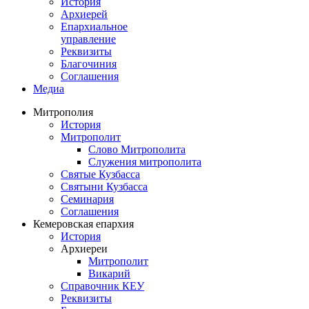
История
Архиерей
Епархиальное
управление
Реквизиты
Благочиния
Соглашения
Медиа
Митрополия
История
Митрополит
Слово Митрополита
Служения митрополита
Святые Кузбасса
Святыни Кузбасса
Семинария
Соглашения
Кемеровская епархия
История
Архиереи
Митрополит
Викарий
Справочник КЕУ
Реквизиты