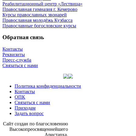
Реабилитационный центр «Лествица»
Православная гимназия г. Кемерово
Курсы православных звонарей
Православная молодёжь Кузбасса
Православные богословские курсы
Обратная связь
Контакты
Реквизиты
Пресс-служба
Связаться с нами
Политика конфиденциальности
Контакты
ОПК
Связаться с нами
Приходам
Задать вопрос
Сайт со­здан по бла­го­сло­ве­нию
Вы­со­ко­прео­свя­щен­ней­ше­го
Ари­стар­ха,