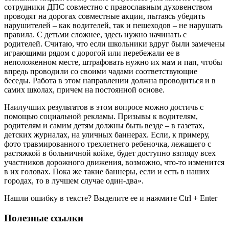
сотрудники ДПС совместно с православным духовенством
проводят на дорогах совместные акции, пытаясь убедить
нарушителей – как водителей, так и пешеходов – не нарушать
правила. С детьми сложнее, здесь нужно начинать с
родителей. Считаю, что если школьники вдруг были замечены
играющими рядом с дорогой или перебежали ее в
неположенном месте, штрафовать нужно их мам и пап, чтобы
впредь проводили со своими чадами соответствующие
беседы. Работа в этом направлении должна проводиться и в
самих школах, причем на постоянной основе.
Наилучших результатов в этом вопросе можно достичь с
помощью социальной рекламы. Призывы к водителям,
родителям и самим детям должны быть везде – в газетах,
детских журналах, на уличных баннерах. Если, к примеру,
фото травмированного трехлетнего ребеночка, лежащего с
растяжкой в больничной койке, будет доступно взгляду всех
участников дорожного движения, возможно, что-то изменится
в их головах. Пока же такие баннеры, если и есть в наших
городах, то в лучшем случае один-два».
Нашли ошибку в тексте? Выделите ее и нажмите
Ctrl
+
Enter
Полезные ссылки