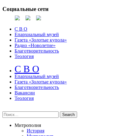
Социальные сети
С В О
Епархиальный музей
Газета «Золотые купола»
Радио «Новолетие»
Благотворительность
Теология
С В О
Епархиальный музeй
Газета «Золотые купола»
Благотворительность
Вакансии
Теология
Митрополия
История