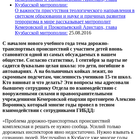
О важности присутствия теологического направления в
светском образовании и науке и причинах развития
терроризма в мире рассказывает митрополит
Кемеровский и Прокопьевский Аристарх, глава
Кузбасской митрополии:
25.08.2016
С началом нового учебного года тема дорожно-
транспортных происшествий с участием детей вновь
становится одной из самых обсуждаемых в нашем
обществе.
Согласно статистике, 1
сентября за парты не
садится буквально целая школа: это дети, погибшие в
автоавариях
.
А
на больничных койках лежит, по
скромным подсчетам, численность учеников 15-ти школ.
Кто виноват и что делать? Эти вопросы мы адресовали
бывшему сотруднику Отдела по взаимодействию с
вооруженными силами и правоохранительными
учреждениями Кемеровской епархии протоиерею Алексию
Воронюку, который многие годы провел в тесном
взаимодействии с сотрудниками ГИБДД:
«Проблема дорожно-транспортных происшествий
комплексная и решать ее нужно сообща. Усилий только
дорожных инспекторов явно недостаточно. Нужно взывать к
сознанию людей. Неслучайно в Кузбассе уже многие годы