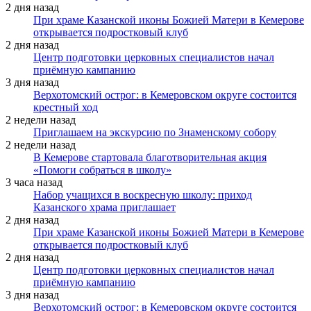
2 дня назад
При храме Казанской иконы Божией Матери в Кемерове
открывается подростковый клуб
2 дня назад
Центр подготовки церковных специалистов начал
приёмную кампанию
3 дня назад
Верхотомский острог: в Кемеровском округе состоится
крестный ход
2 недели назад
Приглашаем на экскурсию по Знаменскому собору
2 недели назад
В Кемерове стартовала благотворительная акция
«Помоги собраться в школу»
3 часа назад
Набор учащихся в воскресную школу: приход
Казанского храма приглашает
2 дня назад
При храме Казанской иконы Божией Матери в Кемерове
открывается подростковый клуб
2 дня назад
Центр подготовки церковных специалистов начал
приёмную кампанию
3 дня назад
Верхотомский острог: в Кемеровском округе состоится