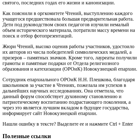
святого, последних годах его жизни и канонизации.
Как пояснили в оргкомитете Чтений, выступлению каждого
учащегося предшествовала большая предварительная работа.
Дети под руководством своих педагогов изучили немалый
объем исторического материала, потратили массу времени на
поиск и отбор фотопрезентаций.
Жюри Чтений, высоко оценив работы участников, удостоило
их авторов из числа победителей символических медалей, а
призеров – памятных значков. Кроме того, лауреаты получили
грамоты и памятные подарки от Отдела религиозного
образования и катехизации (ОРОиК) Новокузнецкой епархии.
Сотрудник епархиального ОРОиК Н.Н. Плешкова, благодаря
школьников за участие в Чтениях, пожелала им успехов в
дальнейших научных исследованиях. Она отметила, что
данный форум способствует духовному становлению и
патриотическому воспитанию подрастающего поколения, а
через это является лучшим вкладом в будущее государства,
информирует сайт Новокузнецкой епархии.
Нашли ошибку в тексте? Выделите ее и нажмите
Ctrl
+
Enter
Полезные ссылки