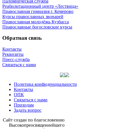
Паломническая служба
Реабилитационный центр «Лествица»
Православная гимназия г. Кемерово
Курсы православных звонарей
Православная молодёжь Кузбасса
Православные богословские курсы
Обратная связь
Контакты
Реквизиты
Пресс-служба
Связаться с нами
Политика конфиденциальности
Контакты
ОПК
Связаться с нами
Приходам
Задать вопрос
Сайт со­здан по бла­го­сло­ве­нию
Вы­со­ко­прео­свя­щен­ней­ше­го