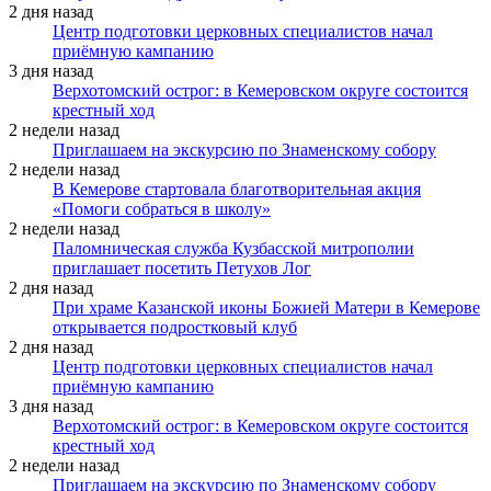
2 дня назад
Центр подготовки церковных специалистов начал
приёмную кампанию
3 дня назад
Верхотомский острог: в Кемеровском округе состоится
крестный ход
2 недели назад
Приглашаем на экскурсию по Знаменскому собору
2 недели назад
В Кемерове стартовала благотворительная акция
«Помоги собраться в школу»
2 недели назад
Паломническая служба Кузбасской митрополии
приглашает посетить Петухов Лог
2 дня назад
При храме Казанской иконы Божией Матери в Кемерове
открывается подростковый клуб
2 дня назад
Центр подготовки церковных специалистов начал
приёмную кампанию
3 дня назад
Верхотомский острог: в Кемеровском округе состоится
крестный ход
2 недели назад
Приглашаем на экскурсию по Знаменскому собору