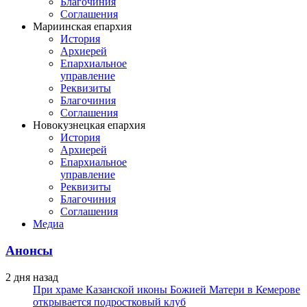
Благочиния
Соглашения
Мариинская епархия
История
Архиерей
Епархиальное
управление
Реквизиты
Благочиния
Соглашения
Новокузнецкая епархия
История
Архиерей
Епархиальное
управление
Реквизиты
Благочиния
Соглашения
Медиа
Анонсы
2 дня назад
При храме Казанской иконы Божией Матери в Кемерове
открывается подростковый клуб