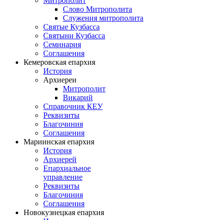
Митрополит
Слово Митрополита
Служения митрополита
Святые Кузбасса
Святыни Кузбасса
Семинария
Соглашения
Кемеровская епархия
История
Архиереи
Митрополит
Викарий
Справочник КЕУ
Реквизиты
Благочиния
Соглашения
Мариинская епархия
История
Архиерей
Епархиальное
управление
Реквизиты
Благочиния
Соглашения
Новокузнецкая епархия