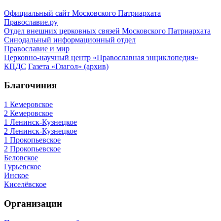
Официальный сайт Московского Патриархата
Православие.ру
Отдел внешних церковных связей Московского Патриархата
Синодальный информационный отдел
Православие и мир
Церковно-научный центр «Православная энциклопедия»
КПДС
Газета «Глагол» (архив)
Благочиния
1 Кемеровское
2 Кемеровское
1 Ленинск-Кузнецкое
2 Ленинск-Кузнецкое
1 Прокопьевское
2 Прокопьевское
Беловское
Гурьевское
Инское
Киселёвское
Организации