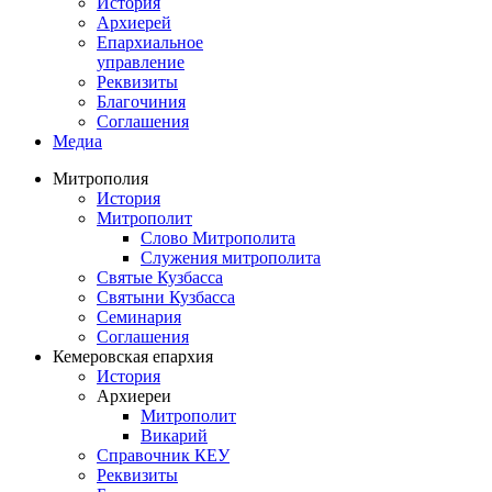
История
Архиерей
Епархиальное
управление
Реквизиты
Благочиния
Соглашения
Медиа
Митрополия
История
Митрополит
Слово Митрополита
Служения митрополита
Святые Кузбасса
Святыни Кузбасса
Семинария
Соглашения
Кемеровская епархия
История
Архиереи
Митрополит
Викарий
Справочник КЕУ
Реквизиты