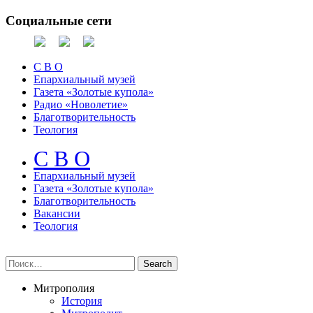
Социальные сети
С В О
Епархиальный музей
Газета «Золотые купола»
Радио «Новолетие»
Благотворительность
Теология
С В О
Епархиальный музeй
Газета «Золотые купола»
Благотворительность
Вакансии
Теология
Митрополия
История