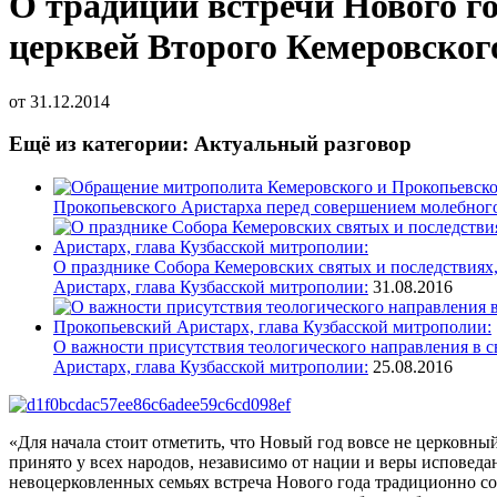
О традиции встречи Нового 
церквей Второго Кемеровског
от
31.12.2014
Ещё из категории: Актуальный разговор
Прокопьевского Аристарха перед совершением молебного
О празднике Собора Кемеровских святых и последствиях,
Аристарх, глава Кузбасской митрополии:
31.08.2016
О важности присутствия теологического направления в с
Аристарх, глава Кузбасской митрополии:
25.08.2016
«Для начала стоит отметить, что Новый год вовсе не церковны
принято у всех народов, независимо от нации и веры исповеда
невоцерковленных семьях встреча Нового года традиционно с