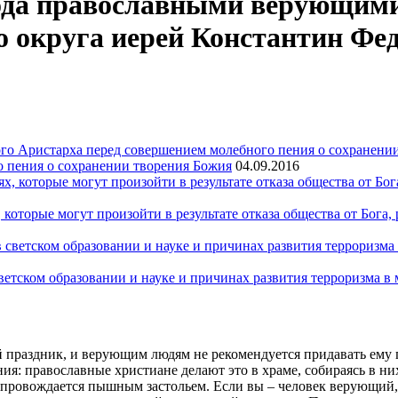
года православными верующим
о округа иерей Константин Фед
 пения о сохранении творения Божия
04.09.2016
 которые могут произойти в результате отказа общества от Бога
ветском образовании и науке и причинах развития терроризма 
й праздник, и верующим людям не рекомендуется придавать ему п
ния: православные христиане делают это в храме, собираясь в н
опровождается пышным застольем. Если вы – человек верующий