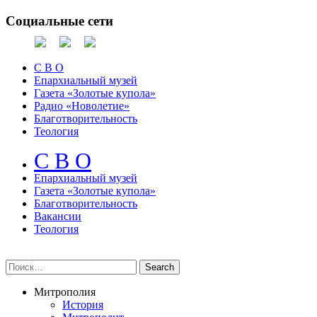
Социальные сети
С В О
Епархиальный музей
Газета «Золотые купола»
Радио «Новолетие»
Благотворительность
Теология
С В О
Епархиальный музeй
Газета «Золотые купола»
Благотворительность
Вакансии
Теология
Митрополия
История