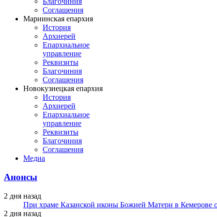
Благочиния
Соглашения
Мариинская епархия
История
Архиерей
Епархиальное
управление
Реквизиты
Благочиния
Соглашения
Новокузнецкая епархия
История
Архиерей
Епархиальное
управление
Реквизиты
Благочиния
Соглашения
Медиа
Анонсы
2 дня назад
При храме Казанской иконы Божией Матери в Кемерове 
2 дня назад