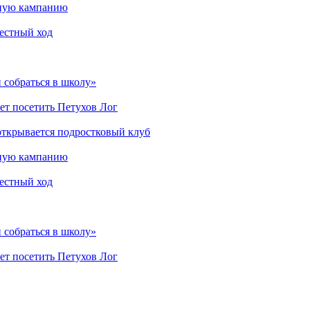
мную кампанию
рестный ход
 собраться в школу»
ет посетить Петухов Лог
открывается подростковый клуб
мную кампанию
рестный ход
 собраться в школу»
ет посетить Петухов Лог