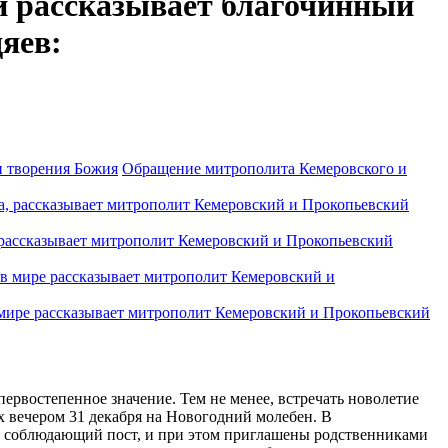
и рассказывает благочинный
яев:
Обращение митрополита Кемеровского и
, рассказывает митрополит Кемеровский и Прокопьевский
в мире рассказывает митрополит Кемеровский и Прокопьевский
ервостепенное значение. Тем не менее, встречать новолетие
их вечером 31 декабря на Новогодний молебен. В
, соблюдающий пост, и при этом приглашены родственниками