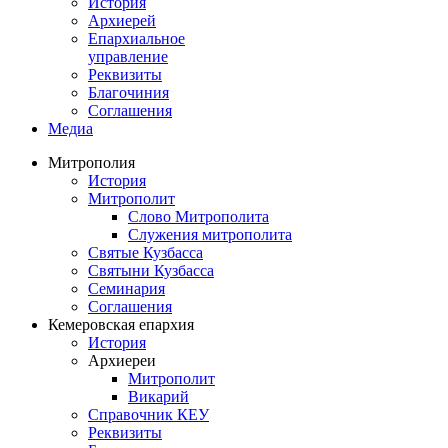
История
Архиерей
Епархиальное
управление
Реквизиты
Благочиния
Соглашения
Медиа
Митрополия
История
Митрополит
Слово Митрополита
Служения митрополита
Святые Кузбасса
Святыни Кузбасса
Семинария
Соглашения
Кемеровская епархия
История
Архиереи
Митрополит
Викарий
Справочник КЕУ
Реквизиты