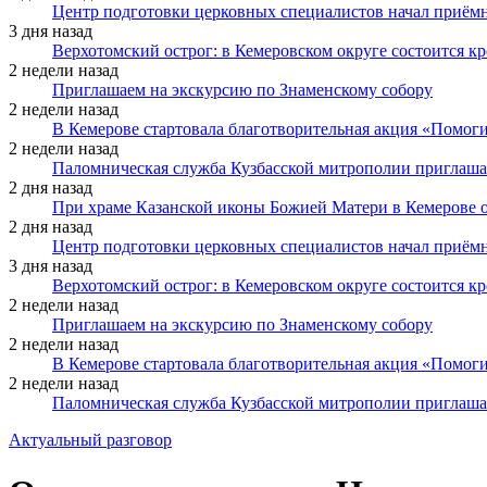
Центр подготовки церковных специалистов начал приё
3 дня назад
Верхотомский острог: в Кемеровском округе состоится к
2 недели назад
Приглашаем на экскурсию по Знаменскому собору
2 недели назад
В Кемерове стартовала благотворительная акция «Помоги
2 недели назад
Паломническая служба Кузбасской митрополии приглаша
2 дня назад
При храме Казанской иконы Божией Матери в Кемерове 
2 дня назад
Центр подготовки церковных специалистов начал приё
3 дня назад
Верхотомский острог: в Кемеровском округе состоится к
2 недели назад
Приглашаем на экскурсию по Знаменскому собору
2 недели назад
В Кемерове стартовала благотворительная акция «Помоги
2 недели назад
Паломническая служба Кузбасской митрополии приглаша
Актуальный разговор