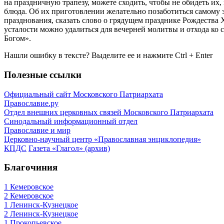
на праздничную трапезу, можете сходить, чтобы не обидеть их
блюда. Об их приготовлении желательно позаботиться самому за
празднования, сказать слово о грядущем празднике Рождества 
усталости можно удалиться для вечерней молитвы и отхода ко
Богом».
Нашли ошибку в тексте? Выделите ее и нажмите
Ctrl
+
Enter
Полезные ссылки
Официальный сайт Московского Патриархата
Православие.ру
Отдел внешних церковных связей Московского Патриархата
Синодальный информационный отдел
Православие и мир
Церковно-научный центр «Православная энциклопедия»
КПДС
Газета «Глагол» (архив)
Благочиния
1 Кемеровское
2 Кемеровское
1 Ленинск-Кузнецкое
2 Ленинск-Кузнецкое
1 Прокопьевское