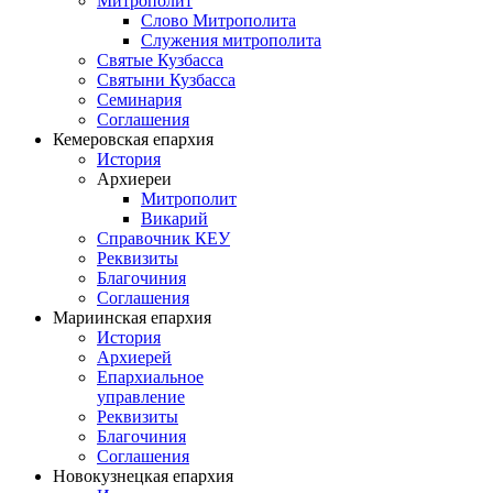
Митрополит
Слово Митрополита
Служения митрополита
Святые Кузбасса
Святыни Кузбасса
Семинария
Соглашения
Кемеровская епархия
История
Архиереи
Митрополит
Викарий
Справочник КЕУ
Реквизиты
Благочиния
Соглашения
Мариинская епархия
История
Архиерей
Епархиальное
управление
Реквизиты
Благочиния
Соглашения
Новокузнецкая епархия