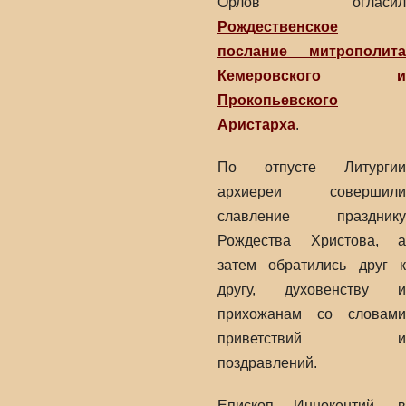
Орлов огласил
Рождественское
послание митрополита
Кемеровского и
Прокопьевского
Аристарха
.
По отпусте Литургии
архиереи совершили
славление празднику
Рождества Христова, а
затем обратились друг к
другу, духовенству и
прихожанам со словами
приветствий и
поздравлений.
Епископ Иннокентий, в