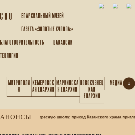
С В О
ЕПАРХИАЛЬНЫЙ МУЗEЙ
ГАЗЕТА «ЗОЛОТЫЕ КУПОЛА»
БЛАГОТВОРИТЕЛЬНОСТЬ
ВАКАНСИИ
ТЕОЛОГИЯ
МИТРОПОЛИ
КЕМЕРОВСК
МАРИИНСКА
НОВОКУЗНЕЦ
МЕДИА
Я
АЯ ЕПАРХИЯ
Я ЕПАРХИЯ
КАЯ
ЕПАРХИЯ
АНОНСЫ
ор учащихся в воскресную школу: приход Казанского храма пригла