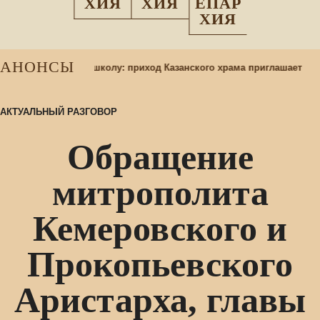
ХИЯ
ХИЯ
ЕПАР
ХИЯ
АНОНСЫ
хся в воскресную школу: приход Казанского храма приглашает
АКТУАЛЬНЫЙ РАЗГОВОР
Обращение
митрополита
Кемеровского и
Прокопьевского
Аристарха, главы