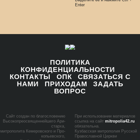
Enter
ПОЛИТИКА
КОНФИДЕНЦИАЛЬНОСТИ
КОНТАКТЫ
ОПК
СВЯЗАТЬСЯ С
НАМИ
ПРИХОДАМ
ЗАДАТЬ
ВОПРОС
Сайт со­здан по бла­го­сло­ве­нию
При ис­поль­зо­ва­нии ма­те­ри­а­лов
Вы­со­ко­прео­свя­щен­ней­ше­го Ари­
ссыл­ка на сайт
mitropolia42.ru
стар­ха,
обя­за­тель­на.
мит­ро­по­ли­та Ке­ме­ров­ско­го и Про­
Куз­бас­ская мит­ро­по­лия Рус­ской
ко­пьев­ско­го,
Пра­во­слав­ной Церк­ви