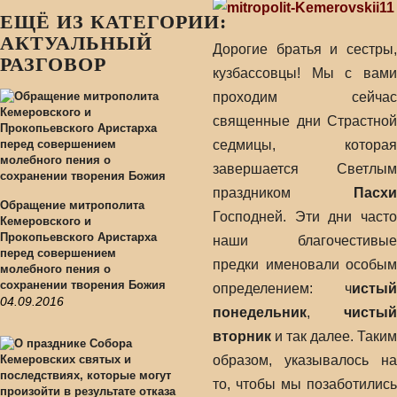
ЕЩЁ ИЗ КАТЕГОРИИ:
АКТУАЛЬНЫЙ
Дорогие братья и сестры,
РАЗГОВОР
кузбассовцы! Мы с вами
проходим сейчас
священные дни Страстной
седмицы, которая
завершается Светлым
праздником
Пасхи
Обращение митрополита
Господней. Эти дни часто
Кемеровского и
Прокопьевского Аристарха
наши благочестивые
перед совершением
предки именовали особым
молебного пения о
сохранении творения Божия
определением: ч
истый
04.09.2016
понедельник
,
чистый
вторник
и так далее. Таким
образом, указывалось на
то, чтобы мы позаботились