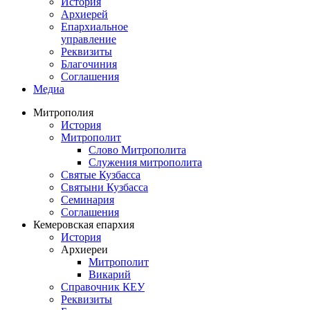
История
Архиерей
Епархиальное
управление
Реквизиты
Благочиния
Соглашения
Медиа
Митрополия
История
Митрополит
Слово Митрополита
Служения митрополита
Святые Кузбасса
Святыни Кузбасса
Семинария
Соглашения
Кемеровская епархия
История
Архиереи
Митрополит
Викарий
Справочник КЕУ
Реквизиты