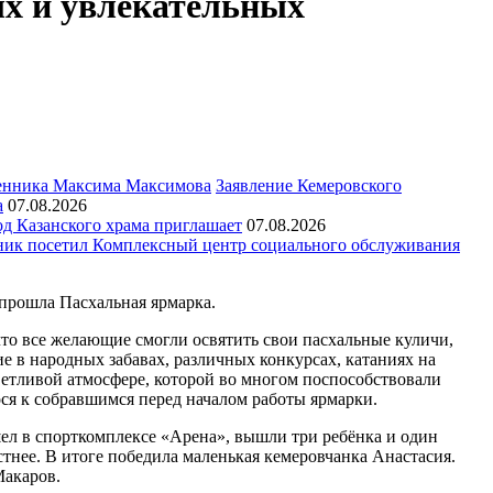
ых и увлекательных
Заявление Кемеровского
а
07.08.2026
д Казанского храма приглашает
07.08.2026
ик посетил Комплексный центр социального обслуживания
 прошла Пасхальная ярмарка.
 что все желающие смогли освятить свои пасхальные куличи,
 в народных забавах, различных конкурсах, катаниях на
ветливой атмосфере, которой во многом поспособствовали
ся к собравшимся перед началом работы ярмарки.
л в спорткомплексе «Арена», вышли три ребёнка и один
естнее. В итоге победила маленькая кемеровчанка Анастасия.
Макаров.