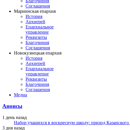
Благочиния
Соглашения
Мариинская епархия
История
Архиерей
Епархиальное
управление
Реквизиты
Благочиния
Соглашения
Новокузнецкая епархия
История
Архиерей
Епархиальное
управление
Реквизиты
Благочиния
Соглашения
Медиа
Анонсы
1 день назад
Набор учащихся в воскресную школу: приход Казанского
3 дня назад