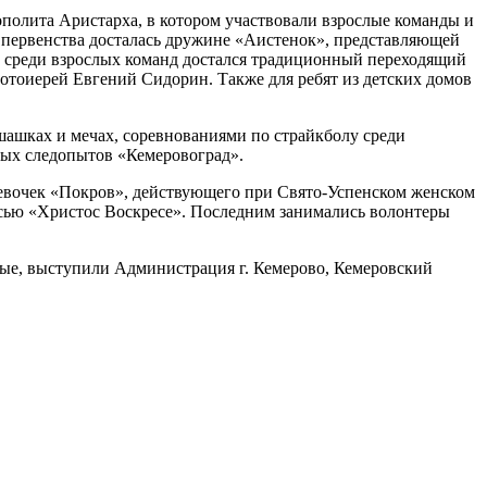
полита Аристарха, в котором участвовали взрослые команды и
а первенства досталась дружине «Аистенок», представляющей
ю среди взрослых команд достался традиционный переходящий
отоиерей Евгений Сидорин. Также для ребят из детских домов
шашках и мечах, соревнованиями по страйкболу среди
ных следопытов «Кемеровоград».
девочек «Покров», действующего при Свято-Успенском женском
писью «Христос Воскресе». Последним занимались волонтеры
ые, выступили Администрация г. Кемерово, Кемеровский