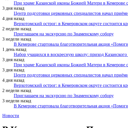
При храме Казанской иконы Божией Матери в Кемерове 
3 дня назад
Центр подготовки церковных специалистов начал приё
4 дня назад
Верхотомский острог: в Кемеровском округе состоится к
2 недели назад
Приглашаем на экскурсию по Знаменскому собору
3 недели назад
В Кемерове стартовала благотворительная акция «Помоги
1 день назад
Набор учащихся в воскресную школу: приход Казанского
3 дня назад
При храме Казанской иконы Божией Матери в Кемерове 
3 дня назад
Центр подготовки церковных специалистов начал приё
4 дня назад
Верхотомский острог: в Кемеровском округе состоится к
2 недели назад
Приглашаем на экскурсию по Знаменскому собору
3 недели назад
В Кемерове стартовала благотворительная акция «Помоги
Новости