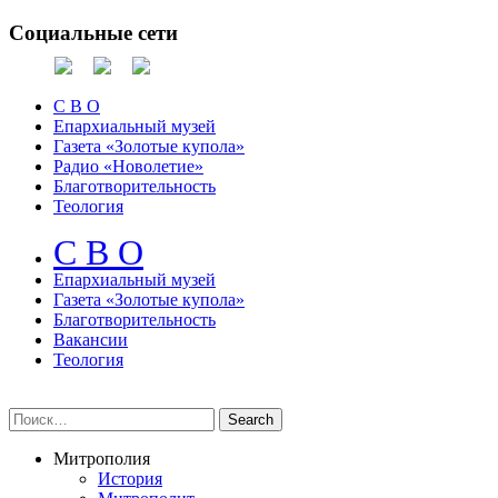
Социальные сети
С В О
Епархиальный музей
Газета «Золотые купола»
Радио «Новолетие»
Благотворительность
Теология
С В О
Епархиальный музeй
Газета «Золотые купола»
Благотворительность
Вакансии
Теология
Митрополия
История