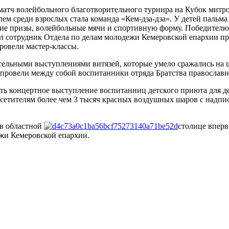
атч волейбольного благотворительного турнира на Кубок митро
ем среди взрослых стала команда «Кем-дза-дза». У детей пальм
дкие призы, волейбольные мячи и спортивную форму. Победител
л сотрудник Отдела по делам молодежи Кемеровской епархии пр
ровели мастер-классы.
ательными выступлениями витязей, которые умело сражались на 
е провели между собой воспитанники отряда Братства православ
ть концертное выступление воспитанниц детского приюта для 
посетителям более чем 3 тысяч красных воздушных шаров с над
 в областной
столице вперв
ежи Кемеровской епархии.