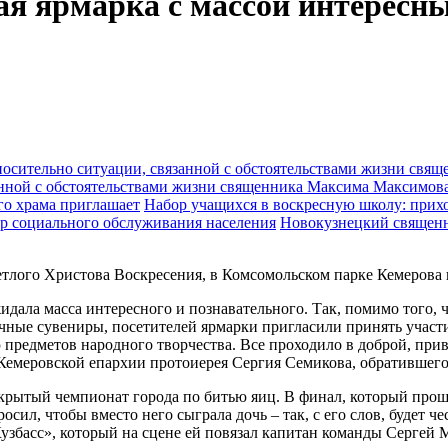
я ярмарка с массой интересн
анной с обстоятельствами жизни священника Максима Максимов
Набор учащихся в воскресную школу: прихо
Новокузнецкий священн
ветлого Христова Воскресения, в Комсомольском парке Кемерова
жидала масса интересного и познавательного. Так, помимо того,
ые сувениры, посетителей ярмарки пригласили принять участие
 предметов народного творчества. Все проходило в доброй, при
Кемеровской епархии протоиерея Сергия Семикова, обратившего
рытый чемпионат города по битью яиц. В финал, который проше
сил, чтобы вместо него сыграла дочь – так, с его слов, будет ч
збасс», который на сцене ей повязал капитан команды Сергей 