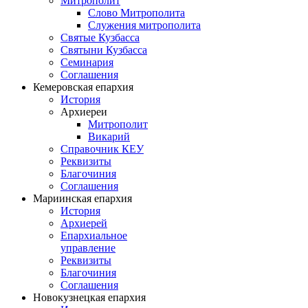
Митрополит
Слово Митрополита
Служения митрополита
Святые Кузбасса
Святыни Кузбасса
Семинария
Соглашения
Кемеровская епархия
История
Архиереи
Митрополит
Викарий
Справочник КЕУ
Реквизиты
Благочиния
Соглашения
Мариинская епархия
История
Архиерей
Епархиальное
управление
Реквизиты
Благочиния
Соглашения
Новокузнецкая епархия