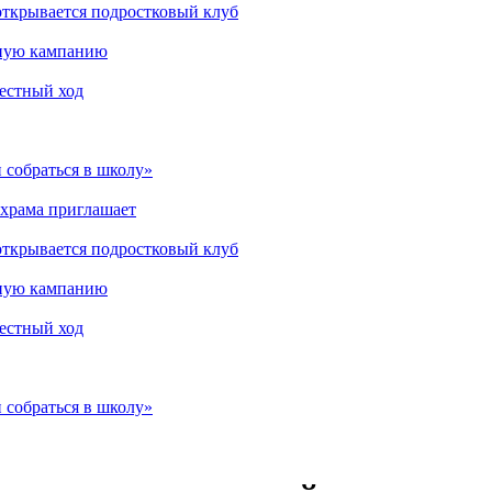
открывается подростковый клуб
мную кампанию
рестный ход
 собраться в школу»
 храма приглашает
открывается подростковый клуб
мную кампанию
рестный ход
 собраться в школу»