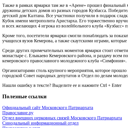
Также в рамках ярмарки там же в «Арене» прошел финальный м
дружины детских домов из разных городов Кузбасса. Победител
детский дом Калтана. Все участники получили в подарок сла
Кубок имени митрополита Аристарха. Его торжественно вручи
и всех желающих 4 игрока из волейбольного клуба «Кузбасс» п
Кроме того, посетители ярмарки смогли понаблюдать за показ
учащихся вузов Кемерова, а также скаутскими играми, которы
Среди других примечательных моментов ярмарки стоит отмети
монастыре с. Елыкаево Кемеровского района, и раздачу всем 
кемеровского православного молодежного клуба «Симфония».
Организаторами столь крупного мероприятия, которое прошло
городской Совет народных депутатов и Отдел по делам молод
Нашли ошибку в тексте? Выделите ее и нажмите
Ctrl
+
Enter
Полезные ссылки
Официальный сайт Московского Патриархата
Православие.ру
Отдел внешних церковных связей Московского Патриархата
Синодальный информационный отдел