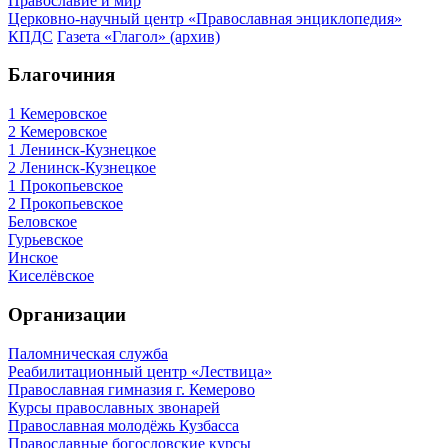
Православие и мир
Церковно-научный центр «Православная энциклопедия»
КПДС
Газета «Глагол» (архив)
Благочиния
1 Кемеровское
2 Кемеровское
1 Ленинск-Кузнецкое
2 Ленинск-Кузнецкое
1 Прокопьевское
2 Прокопьевское
Беловское
Гурьевское
Инское
Киселёвское
Организации
Паломническая служба
Реабилитационный центр «Лествица»
Православная гимназия г. Кемерово
Курсы православных звонарей
Православная молодёжь Кузбасса
Православные богословские курсы