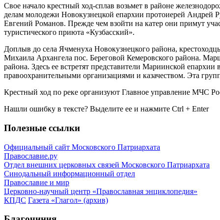
Свое начало крестный ход-сплав возьмет в районе железнодор
делам молодежи Новокузнецкой епархии протоиерей Андрей Р
Евгений Романов. Прежде чем взойти на катер они примут учас
туристического приюта «Кузбасский».
Доплыв до села Ячменуха Новокузнецкого района, крестоходцы 
Михаила Архангела пос. Береговой Кемеровского района. Марш
района. Здесь ее встретят представители Мариинской епархии
правоохранительными организациями и казачеством. Эта группа
Крестный ход по реке организуют Главное управление МЧС Ро
Нашли ошибку в тексте? Выделите ее и нажмите
Ctrl
+
Enter
Полезные ссылки
Официальный сайт Московского Патриархата
Православие.ру
Отдел внешних церковных связей Московского Патриархата
Синодальный информационный отдел
Православие и мир
Церковно-научный центр «Православная энциклопедия»
КПДС
Газета «Глагол» (архив)
Благочиния