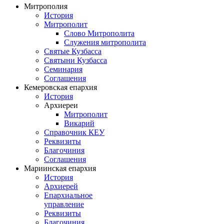
Митрополия
История
Митрополит
Слово Митрополита
Служения митрополита
Святые Кузбасса
Святыни Кузбасса
Семинария
Соглашения
Кемеровская епархия
История
Архиереи
Митрополит
Викарий
Справочник КЕУ
Реквизиты
Благочиния
Соглашения
Мариинская епархия
История
Архиерей
Епархиальное
управление
Реквизиты
Благочиния