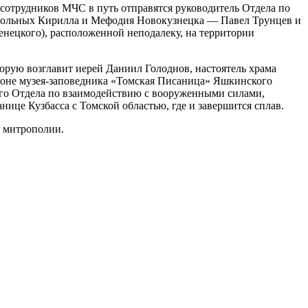
 сотрудников МЧС в путь отправятся руководитель Отдела по
стольных Кирилла и Мефодия Новокузнецка — Павел Трунцев и
енецкого), расположенной неподалеку, на территории
орую возглавит иерей Даниил Голоднов, настоятель храма
айоне музея-заповедника «Томская Писаница» Яшкинского
ного Отдела по взаимодействию с вооруженными силами,
ице Кузбасса с Томской областью, где и завершится сплав.
й митрополии.