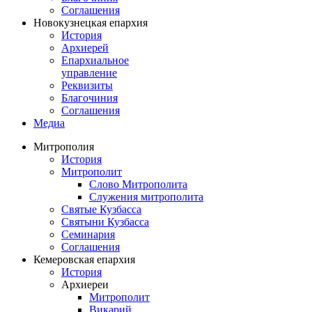
Соглашения
Новокузнецкая епархия
История
Архиерей
Епархиальное
управление
Реквизиты
Благочиния
Соглашения
Медиа
Митрополия
История
Митрополит
Слово Митрополита
Служения митрополита
Святые Кузбасса
Святыни Кузбасса
Семинария
Соглашения
Кемеровская епархия
История
Архиереи
Митрополит
Викарий