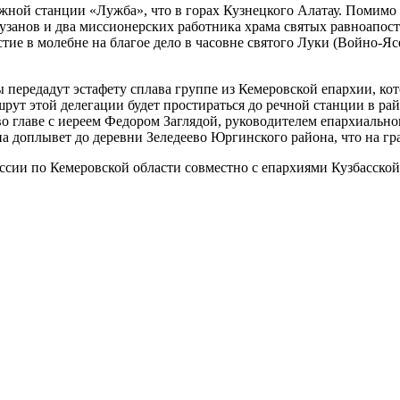
ожной станции «Лужба», что в горах Кузнецкого Алатау. Помимо
узанов и два миссионерских работника храма святых равноапо
тие в молебне на благое дело в часовне святого Луки (Войно-Яс
передадут эстафету сплава группе из Кемеровской епархии, кот
рут этой делегации будет простираться до речной станции в р
 во главе с иереем Федором Заглядой, руководителем епархиаль
 доплывет до деревни Зеледеево Юргинского района, что на гран
ссии по Кемеровской области совместно с епархиями Кузбасско