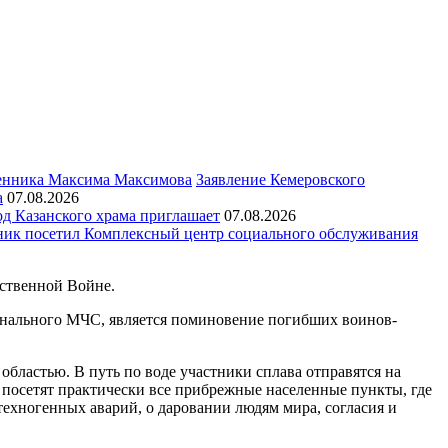
Заявление Кемеровского
а
07.08.2026
д Казанского храма приглашает
07.08.2026
ик посетил Комплексный центр социального обслуживания
ественной Войне.
ионального МЧС, является поминовение погибших воинов-
бластью. В путь по воде участники сплава отправятся на
 посетят практически все прибрежные населенные пункты, где
ехногенных аварий, о даровании людям мира, согласия и