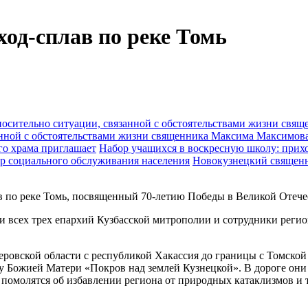
ход-сплав по реке Томь
анной с обстоятельствами жизни священника Максима Максимов
Набор учащихся в воскресную школу: прихо
Новокузнецкий священн
лав по реке Томь, посвященный 70-летию Победы в Великой Отеч
ли всех трех епархий Кузбасской митрополии и сотрудники рег
овской области с республикой Хакассия до границы с Томской о
ну Божией Матери «Покров над землей Кузнецкой». В дороге они
помолятся об избавлении региона от природных катаклизмов и т