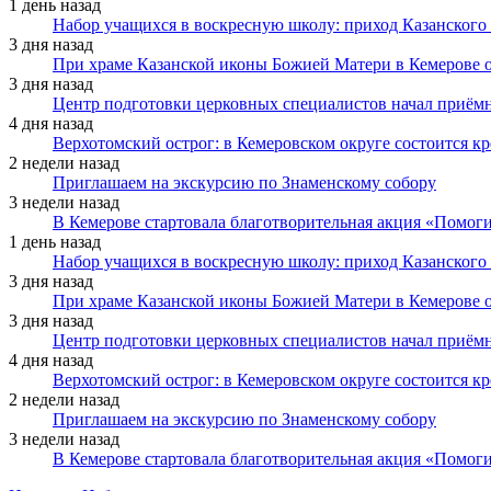
1 день назад
Набор учащихся в воскресную школу: приход Казанского
3 дня назад
При храме Казанской иконы Божией Матери в Кемерове 
3 дня назад
Центр подготовки церковных специалистов начал приё
4 дня назад
Верхотомский острог: в Кемеровском округе состоится к
2 недели назад
Приглашаем на экскурсию по Знаменскому собору
3 недели назад
В Кемерове стартовала благотворительная акция «Помоги
1 день назад
Набор учащихся в воскресную школу: приход Казанского
3 дня назад
При храме Казанской иконы Божией Матери в Кемерове 
3 дня назад
Центр подготовки церковных специалистов начал приё
4 дня назад
Верхотомский острог: в Кемеровском округе состоится к
2 недели назад
Приглашаем на экскурсию по Знаменскому собору
3 недели назад
В Кемерове стартовала благотворительная акция «Помоги