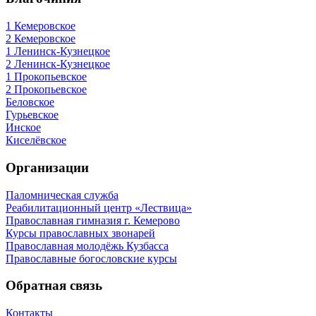
1 Кемеровское
2 Кемеровское
1 Ленинск-Кузнецкое
2 Ленинск-Кузнецкое
1 Прокопьевское
2 Прокопьевское
Беловское
Гурьевское
Инское
Киселёвское
Организации
Паломническая служба
Реабилитационный центр «Лествица»
Православная гимназия г. Кемерово
Курсы православных звонарей
Православная молодёжь Кузбасса
Православные богословские курсы
Обратная связь
Контакты