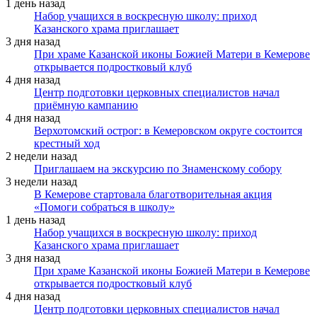
1 день назад
Набор учащихся в воскресную школу: приход
Казанского храма приглашает
3 дня назад
При храме Казанской иконы Божией Матери в Кемерове
открывается подростковый клуб
4 дня назад
Центр подготовки церковных специалистов начал
приёмную кампанию
4 дня назад
Верхотомский острог: в Кемеровском округе состоится
крестный ход
2 недели назад
Приглашаем на экскурсию по Знаменскому собору
3 недели назад
В Кемерове стартовала благотворительная акция
«Помоги собраться в школу»
1 день назад
Набор учащихся в воскресную школу: приход
Казанского храма приглашает
3 дня назад
При храме Казанской иконы Божией Матери в Кемерове
открывается подростковый клуб
4 дня назад
Центр подготовки церковных специалистов начал