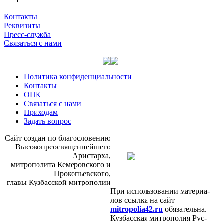
Контакты
Реквизиты
Пресс-служба
Связаться с нами
Политика конфиденциальности
Контакты
ОПК
Связаться с нами
Приходам
Задать вопрос
Сайт со­здан по бла­го­сло­ве­нию
Вы­со­ко­прео­свя­щен­ней­ше­го
Ари­стар­ха,
мит­ро­по­ли­та Ке­ме­ров­ско­го и
Про­ко­пьев­ско­го,
гла­вы Куз­бас­ской мит­ро­по­лии
При ис­поль­зо­ва­нии ма­те­ри­а­
лов ссыл­ка на сайт
mitropolia42.ru
обя­за­тель­на.
Куз­бас­ская мит­ро­по­лия Рус­