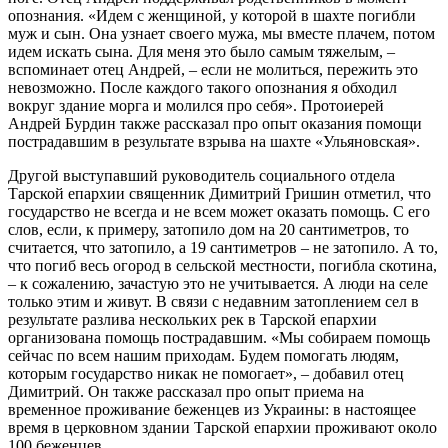
опознания. «Идем с женщиной, у которой в шахте погибли
муж и сын. Она узнает своего мужа, мы вместе плачем, потом
идем искать сына. Для меня это было самым тяжелым, –
вспоминает отец Андрей, – если не молиться, пережить это
невозможно. После каждого такого опознания я обходил
вокруг здание морга и молился про себя». Протоиерей
Андрей Бурдин также рассказал про опыт оказания помощи
пострадавшим в результате взрыва на шахте «Ульяновская».
Другой выступавший руководитель социального отдела
Тарской епархии священник Димитрий Гришин отметил, что
государство не всегда и не всем может оказать помощь. С его
слов, если, к примеру, затопило дом на 20 сантиметров, то
считается, что затопило, а 19 сантиметров – не затопило. А то,
что погиб весь огород в сельской местности, погибла скотина,
– к сожалению, зачастую это не учитывается. А люди на селе
только этим и живут. В связи с недавним затоплением сел в
результате разлива нескольких рек в Тарской епархии
организована помощь пострадавшим. «Мы собираем помощь
сейчас по всем нашим приходам. Будем помогать людям,
которым государство никак не помогает», – добавил отец
Димитрий. Он также рассказал про опыт приема на
временное проживание беженцев из Украины: в настоящее
время в церковном здании Тарской епархии проживают около
100 беженцев.