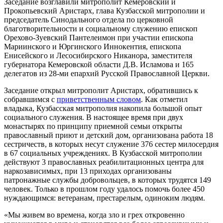
Заседание возглавили митрополит Кемеровский и
Прокопьевский Аристарх, глава Кузбасской митрополии и
председатель Синодального отдела по церковной
благотворительности и социальному служению епископ
Орехово-Зуевский Пантелеимон при участии епископа
Мариинского и Юргинского Иннокентия, епископа
Енисейского и Лесосибирского Никанора, заместителя
губернатора Кемеровской области Д.В. Исламова и 165
делегатов из 28-ми епархий Русской Православной Церкви.
Заседание открыл митрополит Аристарх, обратившись к
собравшимся с
приветственным словом
. Как отметил
владыка, Кузбасская митрополия накопила большой опыт
социального служения. В настоящее время при двух
монастырях по принципу приемной семьи открыты
православный приют и детский дом, организована работа 18
сестричеств, в которых несут служение 376 сестер милосердия
в 67 социальных учреждениях. В Кузбасской митрополии
действуют 3 православных реабилитационных центра для
наркозависимых, при 13 приходах организованы
патронажные службы добровольцев, в которых трудятся 149
человек. Только в прошлом году удалось помочь более 450
нуждающимся: ветеранам, престарелым, одиноким людям.
«Мы живем во времена, когда зло и грех откровенно