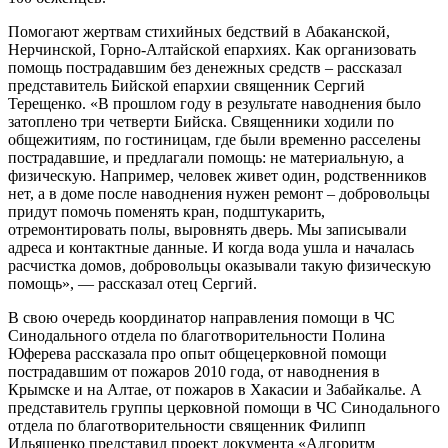
Помогают жертвам стихийных бедствий в Абаканской,
Нерчинской, Горно-Алтайской епархиях. Как организовать
помощь пострадавшим без денежных средств – рассказал
представитель Бийской епархии священник Сергий
Терещенко. «В прошлом году в результате наводнения было
затоплено три четверти Бийска. Священники ходили по
общежитиям, по гостиницам, где были временно расселены
пострадавшие, и предлагали помощь: не материальную, а
физическую. Например, человек живет один, родственников
нет, а в доме после наводнения нужен ремонт – добровольцы
придут помочь поменять кран, подштукарить,
отремонтировать полы, выровнять дверь. Мы записывали
адреса и контактные данные. И когда вода ушла и началась
расчистка домов, добровольцы оказывали такую физическую
помощь», — рассказал отец Сергий.
В свою очередь координатор направления помощи в ЧС
Синодального отдела по благотворительности Полина
Юферева рассказала про опыт общецерковной помощи
пострадавшим от пожаров 2010 года, от наводнения в
Крымске и на Алтае, от пожаров в Хакасии и Забайкалье. А
представитель группы церковной помощи в ЧС Синодального
отдела по благотворительности священник Филипп
Ильяшенко представил проект документа «Алгоритм