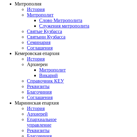
Митрополия
История
Митрополит
Слово Митрополита
Служения митрополита
Святые Кузбасса
Святыни Кузбасса
Семинария
Соглашения
Кемеровская епархия
История
Архиереи
Митрополит
Викарий
Справочник КЕУ
Реквизиты
Благочиния
Соглашения
Мариинская епархия
История
Архиерей
Епархиальное
управление
Реквизиты
Благочиния