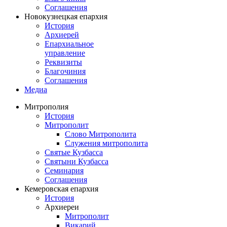
Соглашения
Новокузнецкая епархия
История
Архиерей
Епархиальное
управление
Реквизиты
Благочиния
Соглашения
Медиа
Митрополия
История
Митрополит
Слово Митрополита
Служения митрополита
Святые Кузбасса
Святыни Кузбасса
Семинария
Соглашения
Кемеровская епархия
История
Архиереи
Митрополит
Викарий