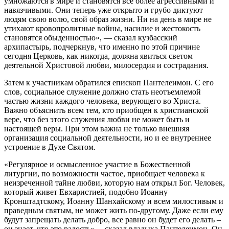
умножаются в мире и становятся все более агрессивными и
навязчивыми. Они теперь уже открыто и грубо диктуют
людям свою волю, свой образ жизни. Ни на день в мире не
утихают кровопролитные войны, насилие и жестокость
становятся обыденностью», — сказал кузбасский
архипастырь, подчеркнув, что именно по этой причине
сегодня Церковь, как никогда, должна явиться светом
деятельной Христовой любви, милосердия и сострадания.
Затем к участникам обратился епископ Пантелеимон. С его
слов, социальное служение должно стать неотъемлемой
частью жизни каждого человека, верующего во Христа.
Важно объяснить всем тем, кто приобщен к христианской
вере, что без этого служения любви не может быть и
настоящей веры. При этом важна не только внешняя
организация социальной деятельности, но и ее внутреннее
устроение в Духе Святом.
«Регулярное и осмысленное участие в Божественной
литургии, по возможности частое, приобщает человека к
неизреченной тайне любви, которую нам открыл Бог. Человек,
который живет Евхаристией, подобно Иоанну
Кронштадтскому, Иоанну Шанхайскому и всем милостивым и
праведным святым, не может жить по-другому. Даже если ему
будут запрещать делать добро, все равно он будет его делать –
он знает, что это радость», – сказал владыка Пантелеимон. Он