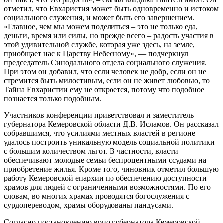
отметил, что Евхаристия может быть одновременно и истоком
социального служения, и может быть его завершением.
«Главное, чем мы можем поделиться – это не только еда,
деньги, время или силы, но прежде всего – радость участия в
этой удивительной службе, которая уже здесь, на земле,
приобщает нас к Царству Небесному», — подчеркнул
председатель Синодального отдела социального служения.
При этом он добавил, что если человек не добр, если он не
стремится быть милостивым, если он не живет любовью, то
Тайна Евхаристии ему не откроется, потому что подобное
познается только подобным.
Участников конференции приветствовал и заместитель
губернатора Кемеровской области Д.В. Исламов. Он рассказал
собравшимся, что усилиями местных властей в регионе
удалось построить уникальную модель социальной политики
с большим количеством льгот. В частности, власти
обеспечивают молодые семьи беспроцентными ссудами на
приобретение жилья. Кроме того, чиновник отметил большую
работу Кемеровской епархии по обеспечению доступности
храмов для людей с ограниченными возможностями. По его
словам, во многих храмах проводятся богослужения с
сурдопереводом, храмы оборудованы пандусами.
Согласно постановлению врио губернатора Кемеровской