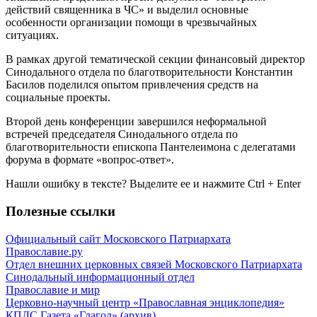
действий священника в ЧС» и выделил основные
особенности организации помощи в чрезвычайных
ситуациях.
В рамках другой тематической секции финансовый директор
Синодального отдела по благотворительности Константин
Басилов поделился опытом привлечения средств на
социальные проекты.
Второй день конференции завершился неформальной
встречей председателя Синодального отдела по
благотворительности епископа Пантелеимона с делегатами
форума в формате «вопрос-ответ».
Нашли ошибку в тексте? Выделите ее и нажмите
Ctrl
+
Enter
Полезные ссылки
Официальный сайт Московского Патриархата
Православие.ру
Отдел внешних церковных связей Московского Патриархата
Синодальный информационный отдел
Православие и мир
Церковно-научный центр «Православная энциклопедия»
КПДС
Газета «Глагол» (архив)