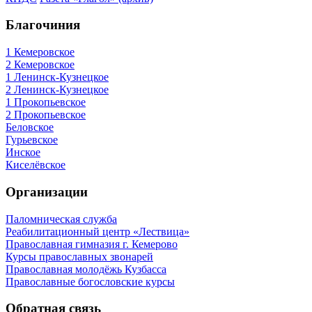
Благочиния
1 Кемеровское
2 Кемеровское
1 Ленинск-Кузнецкое
2 Ленинск-Кузнецкое
1 Прокопьевское
2 Прокопьевское
Беловское
Гурьевское
Инское
Киселёвское
Организации
Паломническая служба
Реабилитационный центр «Лествица»
Православная гимназия г. Кемерово
Курсы православных звонарей
Православная молодёжь Кузбасса
Православные богословские курсы
Обратная связь