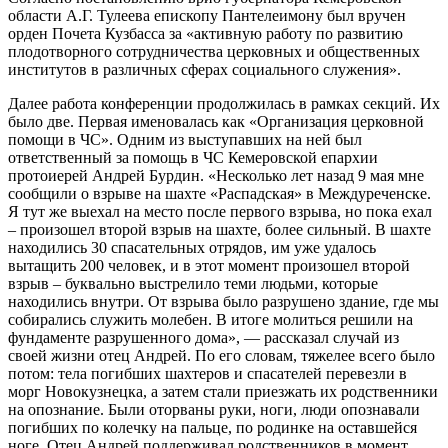
области А.Г. Тулеева епископу Пантелеимону был вручен
орден Почета Кузбасса за «активную работу по развитию
плодотворного сотрудничества церковных и общественных
институтов в различных сферах социального служения».
Далее работа конференции продолжилась в рамках секций. Их
было две. Первая именовалась как «Организация церковной
помощи в ЧС». Одним из выступавших на ней был
ответственный за помощь в ЧС Кемеровской епархии
протоиерей Андрей Бурдин. «Несколько лет назад 9 мая мне
сообщили о взрыве на шахте «Распадская» в Междуреченске.
Я тут же выехал на место после первого взрыва, но пока ехал
– произошел второй взрыв на шахте, более сильный. В шахте
находились 30 спасательных отрядов, им уже удалось
вытащить 200 человек, и в этот момент произошел второй
взрыв – буквально выстрелило теми людьми, которые
находились внутри. От взрыва было разрушено здание, где мы
собирались служить молебен. В итоге молиться решили на
фундаменте разрушенного дома», — рассказал случай из
своей жизни отец Андрей. По его словам, тяжелее всего было
потом: тела погибших шахтеров и спасателей перевезли в
морг Новокузнецка, а затем стали приезжать их родственники
на опознание. Были оторваны руки, ноги, люди опознавали
погибших по колечку на пальце, по родинке на оставшейся
ноге. Отец Андрей поддерживал родственников в момент