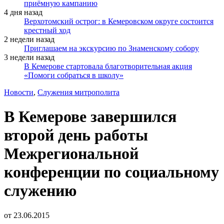
приёмную кампанию
4 дня назад
Верхотомский острог: в Кемеровском округе состоится
крестный ход
2 недели назад
Приглашаем на экскурсию по Знаменскому собору
3 недели назад
В Кемерове стартовала благотворительная акция
«Помоги собраться в школу»
Новости
,
Служения митрополита
В Кемерове завершился
второй день работы
Межрегиональной
конференции по социальному
служению
от
23.06.2015