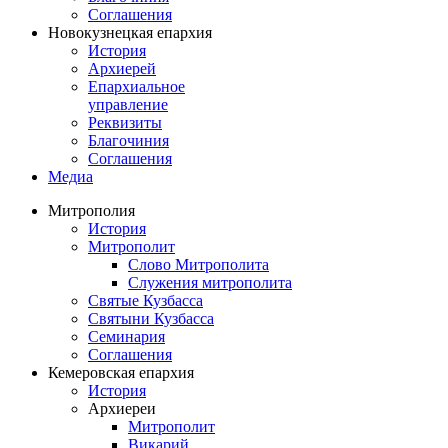
Соглашения
Новокузнецкая епархия
История
Архиерей
Епархиальное
управление
Реквизиты
Благочиния
Соглашения
Медиа
Митрополия
История
Митрополит
Слово Митрополита
Служения митрополита
Святые Кузбасса
Святыни Кузбасса
Семинария
Соглашения
Кемеровская епархия
История
Архиереи
Митрополит
Викарий