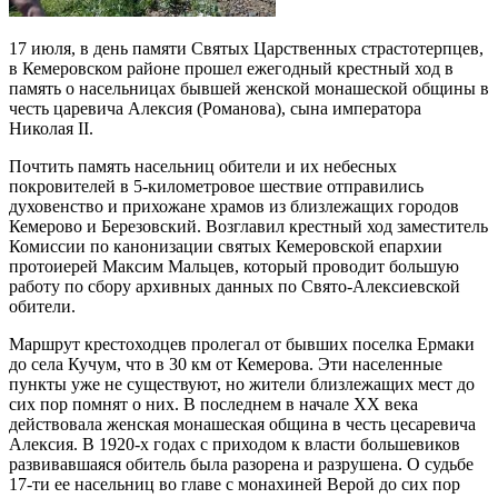
17 июля, в день памяти Святых Царственных страстотерпцев,
в Кемеровском районе прошел ежегодный крестный ход в
память о насельницах бывшей женской монашеской общины в
честь царевича Алексия (Романова), сына императора
Николая II.
Почтить память насельниц обители и их небесных
покровителей в 5-километровое шествие отправились
духовенство и прихожане храмов из близлежащих городов
Кемерово и Березовский. Возглавил крестный ход заместитель
Комиссии по канонизации святых Кемеровской епархии
протоиерей Максим Мальцев, который проводит большую
работу по сбору архивных данных по Свято-Алексиевской
обители.
Маршрут крестоходцев пролегал от бывших поселка Ермаки
до села Кучум, что в 30 км от Кемерова. Эти населенные
пункты уже не существуют, но жители близлежащих мест до
сих пор помнят о них. В последнем в начале XX века
действовала женская монашеская община в честь цесаревича
Алексия. В 1920-х годах с приходом к власти большевиков
развивавшаяся обитель была разорена и разрушена. О судьбе
17-ти ее насельниц во главе с монахиней Верой до сих пор