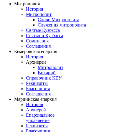
Митрополия
История
Митрополит
Слово Митрополита
Служения митрополита
Святые Кузбасса
Святыни Кузбасса
Семинария
Соглашения
Кемеровская епархия
История
Архиереи
Митрополит
Викарий
Справочник КЕУ
Реквизиты
Благочиния
Соглашения
Мариинская епархия
История
Архиерей
Епархиальное
управление
Реквизиты
Благочиния