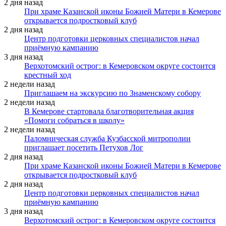
2 дня назад
При храме Казанской иконы Божией Матери в Кемерове
открывается подростковый клуб
2 дня назад
Центр подготовки церковных специалистов начал
приёмную кампанию
3 дня назад
Верхотомский острог: в Кемеровском округе состоится
крестный ход
2 недели назад
Приглашаем на экскурсию по Знаменскому собору
2 недели назад
В Кемерове стартовала благотворительная акция
«Помоги собраться в школу»
2 недели назад
Паломническая служба Кузбасской митрополии
приглашает посетить Петухов Лог
2 дня назад
При храме Казанской иконы Божией Матери в Кемерове
открывается подростковый клуб
2 дня назад
Центр подготовки церковных специалистов начал
приёмную кампанию
3 дня назад
Верхотомский острог: в Кемеровском округе состоится