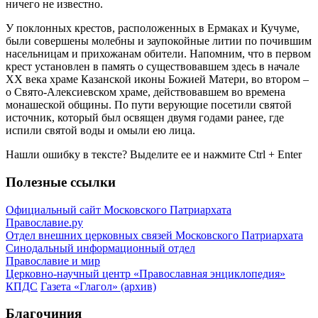
ничего не известно.
У поклонных крестов, расположенных в Ермаках и Кучуме,
были совершены молебны и заупокойные литии по почившим
насельницам и прихожанам обители. Напомним, что в первом
крест установлен в память о существовавшем здесь в начале
ХХ века храме Казанской иконы Божией Матери, во втором –
о Свято-Алексиевском храме, действовавшем во времена
монашеской общины. По пути верующие посетили святой
источник, который был освящен двумя годами ранее, где
испили святой воды и омыли ею лица.
Нашли ошибку в тексте? Выделите ее и нажмите
Ctrl
+
Enter
Полезные ссылки
Официальный сайт Московского Патриархата
Православие.ру
Отдел внешних церковных связей Московского Патриархата
Синодальный информационный отдел
Православие и мир
Церковно-научный центр «Православная энциклопедия»
КПДС
Газета «Глагол» (архив)
Благочиния