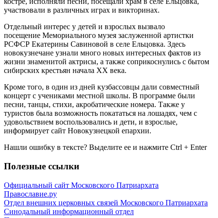
костре, исполняли песни, посещали храм в селе Ельцовка,
участвовали в различных играх и викторинах.
Отдельный интерес у детей и взрослых вызвало
посещение Мемориального музея заслуженной артистки
РСФСР Екатерины Савиновой в селе Ельцовка. Здесь
новокузнечане узнали много новых интересных фактов из
жизни знаменитой актрисы, а также соприкоснулись с бытом
сибирских крестьян начала XX века.
Кроме того, в один из дней кузбассовцы дали совместный
концерт с учениками местной школы. В программе были
песни, танцы, стихи, акробатические номера. Также у
туристов была возможность покататься на лошадях, чем с
удовольствием воспользовались и дети, и взрослые,
информирует сайт Новокузнецкой епархии.
Нашли ошибку в тексте? Выделите ее и нажмите
Ctrl
+
Enter
Полезные ссылки
Официальный сайт Московского Патриархата
Православие.ру
Отдел внешних церковных связей Московского Патриархата
Синодальный информационный отдел