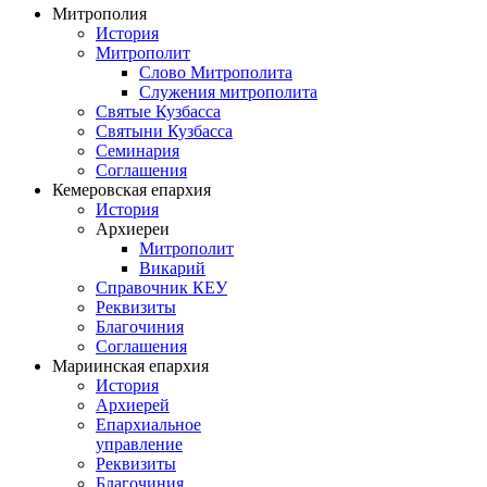
Митрополия
История
Митрополит
Слово Митрополита
Служения митрополита
Святые Кузбасса
Святыни Кузбасса
Семинария
Соглашения
Кемеровская епархия
История
Архиереи
Митрополит
Викарий
Справочник КЕУ
Реквизиты
Благочиния
Соглашения
Мариинская епархия
История
Архиерей
Епархиальное
управление
Реквизиты
Благочиния