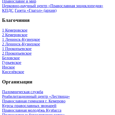
Православие и мир
Церковно-научный центр «Православная энциклопедия»
КПДС
Газета «Глагол» (архив)
Благочиния
1 Кемеровское
2 Кемеровское
1 Ленинск-Кузнецкое
2 Ленинск-Кузнецкое
1 Прокопьевское
2 Прокопьевское
Беловское
Гурьевское
Инское
Киселёвское
Организации
Паломническая служба
Реабилитационный центр «Лествица»
Православная гимназия г. Кемерово
Курсы православных звонарей
Православная молодёжь Кузбасса
Православные богословские курсы