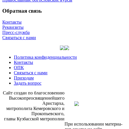
Обратная связь
Контакты
Реквизиты
Пресс-служба
Связаться с нами
Политика конфиденциальности
Контакты
ОПК
Связаться с нами
Приходам
Задать вопрос
Сайт со­здан по бла­го­сло­ве­нию
Вы­со­ко­прео­свя­щен­ней­ше­го
Ари­стар­ха,
мит­ро­по­ли­та Ке­ме­ров­ско­го и
Про­ко­пьев­ско­го,
гла­вы Куз­бас­ской мит­ро­по­лии
При ис­поль­зо­ва­нии ма­те­ри­а­