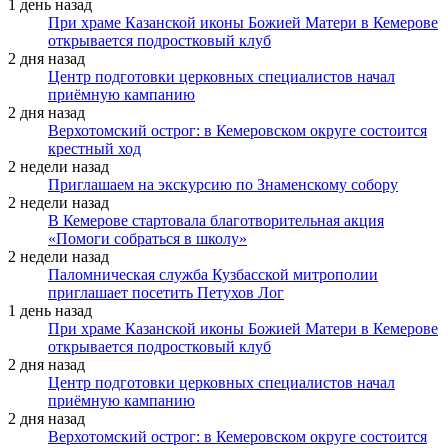
1 день назад
При храме Казанской иконы Божией Матери в Кемерове
открывается подростковый клуб
2 дня назад
Центр подготовки церковных специалистов начал
приёмную кампанию
2 дня назад
Верхотомский острог: в Кемеровском округе состоится
крестный ход
2 недели назад
Приглашаем на экскурсию по Знаменскому собору
2 недели назад
В Кемерове стартовала благотворительная акция
«Помоги собраться в школу»
2 недели назад
Паломническая служба Кузбасской митрополии
приглашает посетить Петухов Лог
1 день назад
При храме Казанской иконы Божией Матери в Кемерове
открывается подростковый клуб
2 дня назад
Центр подготовки церковных специалистов начал
приёмную кампанию
2 дня назад
Верхотомский острог: в Кемеровском округе состоится