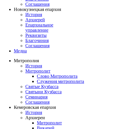
Соглашения
Новокузнецкая епархия
История
Архиерей
Епархиальное
управление
Реквизиты
Благочиния
Соглашения
Медиа
Митрополия
История
Митрополит
Слово Митрополита
Служения митрополита
Святые Кузбасса
Святыни Кузбасса
Семинария
Соглашения
Кемеровская епархия
История
Архиереи
Митрополит
Викарий