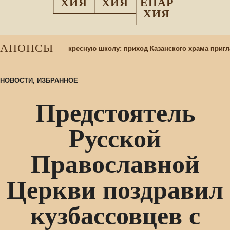
ХИЯ
ХИЯ
ЕПАР
ХИЯ
АНОНСЫ
бор учащихся в воскресную школу: приход Казанского храма пригл
НОВОСТИ
,
ИЗБРАННОЕ
Предстоятель
Русской
Православной
Церкви поздравил
кузбассовцев с