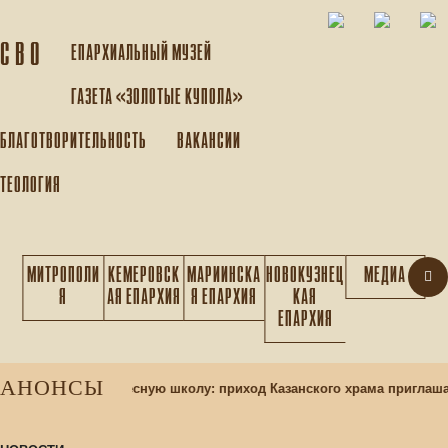
С В О
ЕПАРХИАЛЬНЫЙ МУЗEЙ
ГАЗЕТА «ЗОЛОТЫЕ КУПОЛА»
БЛАГОТВОРИТЕЛЬНОСТЬ
ВАКАНСИИ
ТЕОЛОГИЯ
МИТРОПОЛИ
КЕМЕРОВСК
МАРИИНСКА
НОВОКУЗНЕЦ
МЕДИА
Я
АЯ ЕПАРХИЯ
Я ЕПАРХИЯ
КАЯ
ЕПАРХИЯ
АНОНСЫ
 учащихся в воскресную школу: приход Казанского храма приглаша