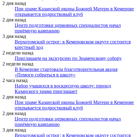
2 дня назад
При храме Казанской иконы Божией Матери в Кемерове
открывается подростковый клуб
2 дня назад
Центр подготовки церковных специалистов начал
приёмную кампанию
3 дня назад
Верхотомский острог: в Кемеровском округе состоится
крестный ход
2 недели назад
Приглашаем на экскурсию по Знаменскому собору
2 недели назад
В Кемерове стартовала благотворительная акция
«Помоги собраться в школу»
2 часа назад
Набор учащихся в воскресную школу: приход
Казанского храма приглашает
2 дня назад
При храме Казанской иконы Божией Матери в Кемерове
открывается подростковый клуб
2 дня назад
Центр подготовки церковных специалистов начал
приёмную кампанию
3 дня назад
Верхотомский острог: в Кемеровском округе состоится