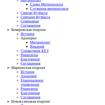
Митрополит
Слово Митрополита
Служения митрополита
Святые Кузбасса
Святыни Кузбасса
Семинария
Соглашения
Кемеровская епархия
История
Архиереи
Митрополит
Викарий
Справочник КЕУ
Реквизиты
Благочиния
Соглашения
Мариинская епархия
История
Архиерей
Епархиальное
управление
Реквизиты
Благочиния
Соглашения
Новокузнецкая епархия