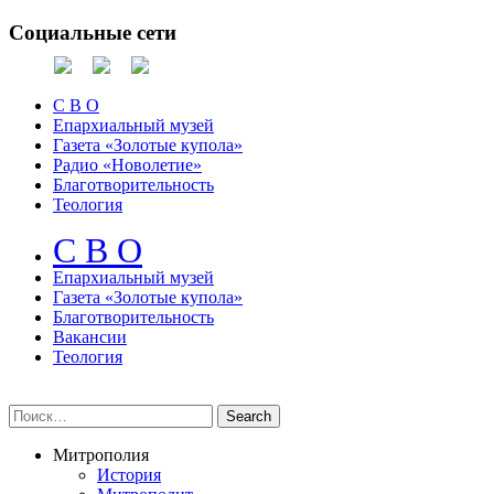
Социальные сети
С В О
Епархиальный музей
Газета «Золотые купола»
Радио «Новолетие»
Благотворительность
Теология
С В О
Епархиальный музeй
Газета «Золотые купола»
Благотворительность
Вакансии
Теология
Митрополия
История