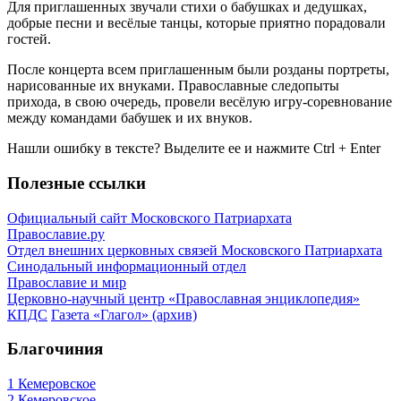
Для приглашенных звучали стихи о бабушках и дедушках,
добрые песни и весёлые танцы, которые приятно порадовали
гостей.
После концерта всем приглашенным были розданы портреты,
нарисованные их внуками. Православные следопыты
прихода, в свою очередь, провели весёлую игру-соревнование
между командами бабушек и их внуков.
Нашли ошибку в тексте? Выделите ее и нажмите
Ctrl
+
Enter
Полезные ссылки
Официальный сайт Московского Патриархата
Православие.ру
Отдел внешних церковных связей Московского Патриархата
Синодальный информационный отдел
Православие и мир
Церковно-научный центр «Православная энциклопедия»
КПДС
Газета «Глагол» (архив)
Благочиния
1 Кемеровское
2 Кемеровское