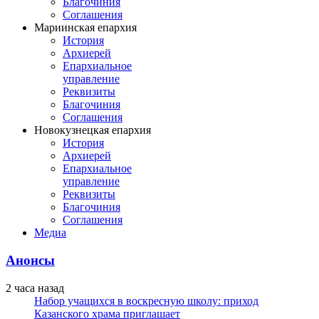
Благочиния
Соглашения
Мариинская епархия
История
Архиерей
Епархиальное
управление
Реквизиты
Благочиния
Соглашения
Новокузнецкая епархия
История
Архиерей
Епархиальное
управление
Реквизиты
Благочиния
Соглашения
Медиа
Анонсы
2 часа назад
Набор учащихся в воскресную школу: приход
Казанского храма приглашает