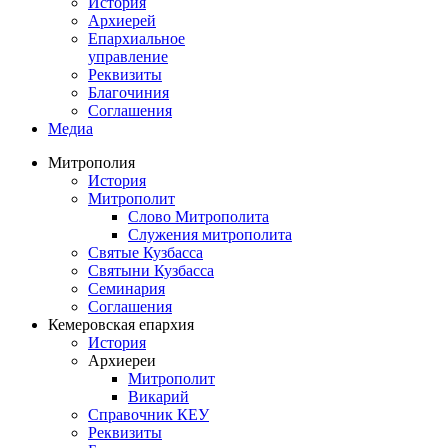
История
Архиерей
Епархиальное
управление
Реквизиты
Благочиния
Соглашения
Медиа
Митрополия
История
Митрополит
Слово Митрополита
Служения митрополита
Святые Кузбасса
Святыни Кузбасса
Семинария
Соглашения
Кемеровская епархия
История
Архиереи
Митрополит
Викарий
Справочник КЕУ
Реквизиты