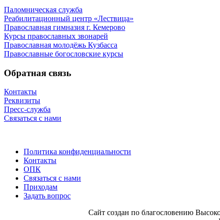
Паломническая служба
Реабилитационный центр «Лествица»
Православная гимназия г. Кемерово
Курсы православных звонарей
Православная молодёжь Кузбасса
Православные богословские курсы
Обратная связь
Контакты
Реквизиты
Пресс-служба
Связаться с нами
Политика конфиденциальности
Контакты
ОПК
Связаться с нами
Приходам
Задать вопрос
Сайт со­здан по бла­го­сло­ве­нию Вы­со­ко