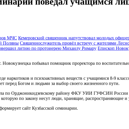
минарии поведал учащимся лиц
Кемеровский священник напутствовал молодых офиц
Священнослужитель провёл встречу с жителями Лесн
Епископ Новок
 г. Новокузнецка побывал помощник проректора по воспитательн
де наркотиков и психоактивных веществ с учащимися 8-9 классо
ет перед Богом и людьми за выбор своего жизненного пути.
иала по Орджоникидзевскому району ФКУ УИИ ГУФСИН России п
, которую по закону несут люди, хранящие, распространяющие и
формирует сайт Кузбасской семинарии.