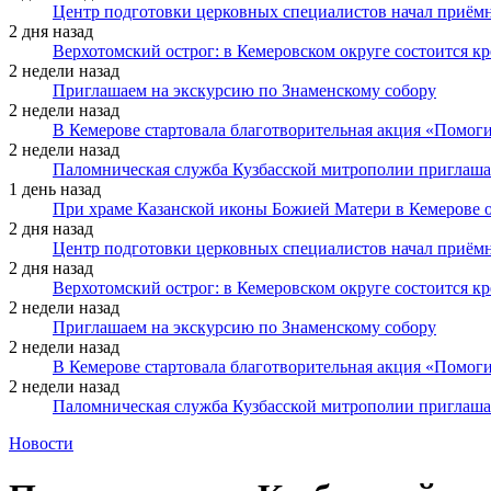
Центр подготовки церковных специалистов начал приё
2 дня назад
Верхотомский острог: в Кемеровском округе состоится к
2 недели назад
Приглашаем на экскурсию по Знаменскому собору
2 недели назад
В Кемерове стартовала благотворительная акция «Помоги
2 недели назад
Паломническая служба Кузбасской митрополии приглаша
1 день назад
При храме Казанской иконы Божией Матери в Кемерове 
2 дня назад
Центр подготовки церковных специалистов начал приё
2 дня назад
Верхотомский острог: в Кемеровском округе состоится к
2 недели назад
Приглашаем на экскурсию по Знаменскому собору
2 недели назад
В Кемерове стартовала благотворительная акция «Помоги
2 недели назад
Паломническая служба Кузбасской митрополии приглаша
Новости