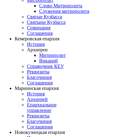
Митрополит
Слово Митрополита
Служения митрополита
Святые Кузбасса
Святыни Кузбасса
Семинария
Соглашения
Кемеровская епархия
История
Архиереи
Митрополит
Викарий
Справочник КЕУ
Реквизиты
Благочиния
Соглашения
Мариинская епархия
История
Архиерей
Епархиальное
управление
Реквизиты
Благочиния
Соглашения
Новокузнецкая епархия