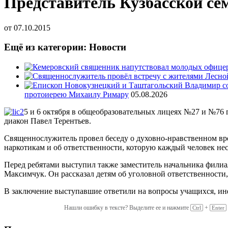
Представитель Кузбасской се
от
07.10.2015
Ещё из категории: Новости
протоиерею Михаилу Римару
05.08.2026
5 и 6 октября в общеобразовательных лицеях №27 и №76
диакон Павел Терентьев.
Священнослужитель провел беседу о духовно-нравственном вре
наркотикам и об ответственности, которую каждый человек нес
Перед ребятами выступил также заместитель начальника фил
Максимчук. Он рассказал детям об уголовной ответственности
В заключение выступавшие ответили на вопросы учащихся, ин
Нашли ошибку в тексте? Выделите ее и нажмите
+
Ctrl
Enter