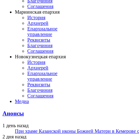
Благочиния
Соглашения
Мариинская епархия
История
Архиерей
Епархиальное
управление
Реквизиты
Благочиния
Соглашения
Новокузнецкая епархия
История
Архиерей
Епархиальное
управление
Реквизиты
Благочиния
Соглашения
Медиа
Анонсы
1 день назад
При храме Казанской иконы Божией Матери в Кемерове 
2 дня назад