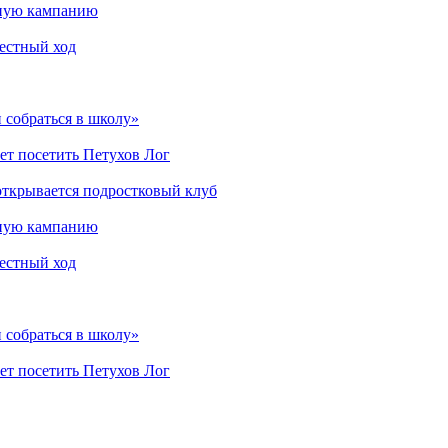
мную кампанию
рестный ход
 собраться в школу»
ет посетить Петухов Лог
открывается подростковый клуб
мную кампанию
рестный ход
 собраться в школу»
ет посетить Петухов Лог