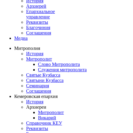
История
Архиерей
Епархиальное
управление
Реквизиты
Благочиния
Соглашения
Медиа
Митрополия
История
Митрополит
Слово Митрополита
Служения митрополита
Святые Кузбасса
Святыни Кузбасса
Семинария
Соглашения
Кемеровская епархия
История
Архиереи
Митрополит
Викарий
Справочник КЕУ
Реквизиты