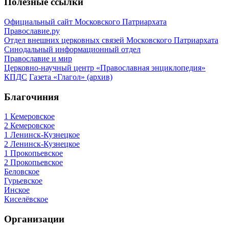
Полезные ссылки
Официальный сайт Московского Патриархата
Православие.ру
Отдел внешних церковных связей Московского Патриархата
Синодальный информационный отдел
Православие и мир
Церковно-научный центр «Православная энциклопедия»
КПДС
Газета «Глагол» (архив)
Благочиния
1 Кемеровское
2 Кемеровское
1 Ленинск-Кузнецкое
2 Ленинск-Кузнецкое
1 Прокопьевское
2 Прокопьевское
Беловское
Гурьевское
Инское
Киселёвское
Организации