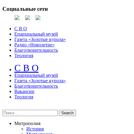
Социальные сети
С В О
Епархиальный музей
Газета «Золотые купола»
Радио «Новолетие»
Благотворительность
Теология
С В О
Епархиальный музeй
Газета «Золотые купола»
Благотворительность
Вакансии
Теология
Митрополия
История