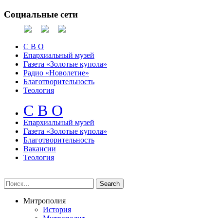
Социальные сети
С В О
Епархиальный музей
Газета «Золотые купола»
Радио «Новолетие»
Благотворительность
Теология
С В О
Епархиальный музeй
Газета «Золотые купола»
Благотворительность
Вакансии
Теология
Митрополия
История