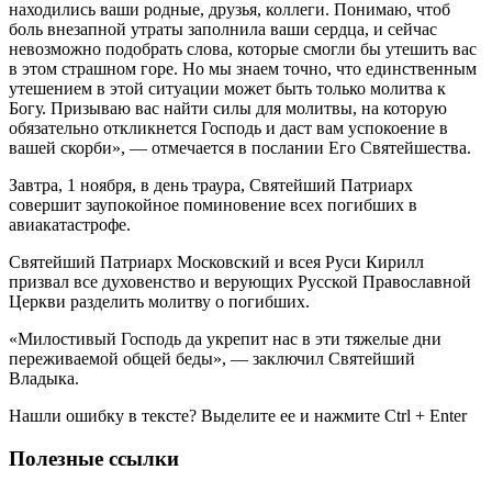
находились ваши родные, друзья, коллеги. Понимаю, чтоб
боль внезапной утраты заполнила ваши сердца, и сейчас
невозможно подобрать слова, которые смогли бы утешить вас
в этом страшном горе. Но мы знаем точно, что единственным
утешением в этой ситуации может быть только молитва к
Богу. Призываю вас найти силы для молитвы, на которую
обязательно откликнется Господь и даст вам успокоение в
вашей скорби», — отмечается в послании Его Святейшества.
Завтра, 1 ноября, в день траура, Святейший Патриарх
совершит заупокойное поминовение всех погибших в
авиакатастрофе.
Святейший Патриарх Московский и всея Руси Кирилл
призвал все духовенство и верующих Русской Православной
Церкви разделить молитву о погибших.
«Милостивый Господь да укрепит нас в эти тяжелые дни
переживаемой общей беды», — заключил Святейший
Владыка.
Нашли ошибку в тексте? Выделите ее и нажмите
Ctrl
+
Enter
Полезные ссылки