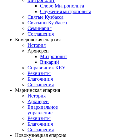
Митрополит
Слово Митрополита
Служения митрополита
Святые Кузбасса
Святыни Кузбасса
Семинария
Соглашения
Кемеровская епархия
История
Архиереи
Митрополит
Викарий
Справочник КЕУ
Реквизиты
Благочиния
Соглашения
Мариинская епархия
История
Архиерей
Епархиальное
управление
Реквизиты
Благочиния
Соглашения
Новокузнецкая епархия