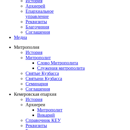
История
Архиерей
Епархиальное
управление
Реквизиты
Благочиния
Соглашения
Медиа
Митрополия
История
Митрополит
Слово Митрополита
Служения митрополита
Святые Кузбасса
Святыни Кузбасса
Семинария
Соглашения
Кемеровская епархия
История
Архиереи
Митрополит
Викарий
Справочник КЕУ
Реквизиты