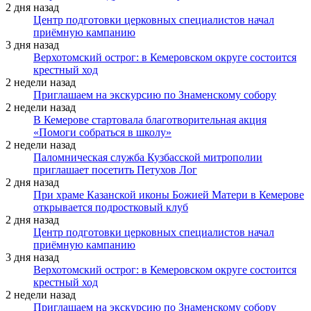
2 дня назад
Центр подготовки церковных специалистов начал
приёмную кампанию
3 дня назад
Верхотомский острог: в Кемеровском округе состоится
крестный ход
2 недели назад
Приглашаем на экскурсию по Знаменскому собору
2 недели назад
В Кемерове стартовала благотворительная акция
«Помоги собраться в школу»
2 недели назад
Паломническая служба Кузбасской митрополии
приглашает посетить Петухов Лог
2 дня назад
При храме Казанской иконы Божией Матери в Кемерове
открывается подростковый клуб
2 дня назад
Центр подготовки церковных специалистов начал
приёмную кампанию
3 дня назад
Верхотомский острог: в Кемеровском округе состоится
крестный ход
2 недели назад
Приглашаем на экскурсию по Знаменскому собору