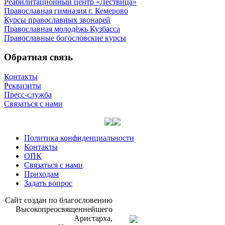
Реабилитационный центр «Лествица»
Православная гимназия г. Кемерово
Курсы православных звонарей
Православная молодёжь Кузбасса
Православные богословские курсы
Обратная связь
Контакты
Реквизиты
Пресс-служба
Связаться с нами
Политика конфиденциальности
Контакты
ОПК
Связаться с нами
Приходам
Задать вопрос
Сайт со­здан по бла­го­сло­ве­нию
Вы­со­ко­прео­свя­щен­ней­ше­го
Ари­стар­ха,