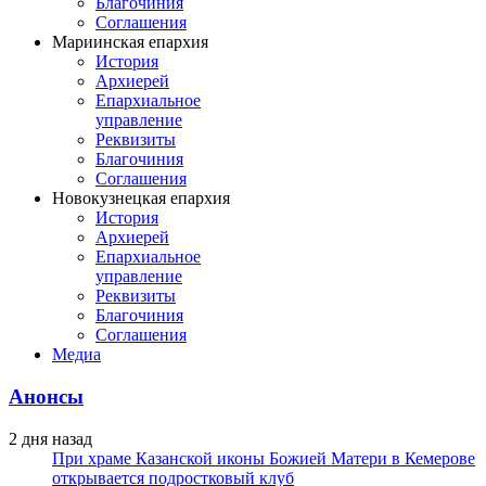
Благочиния
Соглашения
Мариинская епархия
История
Архиерей
Епархиальное
управление
Реквизиты
Благочиния
Соглашения
Новокузнецкая епархия
История
Архиерей
Епархиальное
управление
Реквизиты
Благочиния
Соглашения
Медиа
Анонсы
2 дня назад
При храме Казанской иконы Божией Матери в Кемерове
открывается подростковый клуб