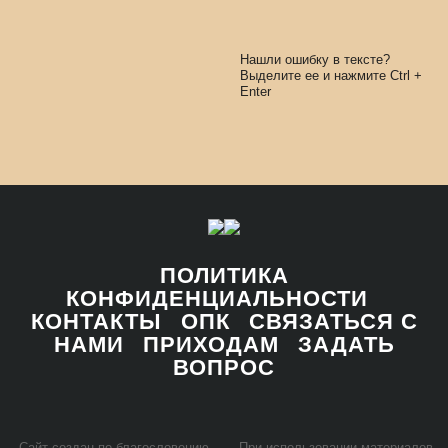
Нашли ошибку в тексте?
Выделите ее и нажмите
Ctrl
+
Enter
ПОЛИТИКА
КОНФИДЕНЦИАЛЬНОСТИ
КОНТАКТЫ
ОПК
СВЯЗАТЬСЯ С
НАМИ
ПРИХОДАМ
ЗАДАТЬ
ВОПРОС
Сайт со­здан по бла­го­сло­ве­нию
При ис­поль­зо­ва­нии ма­те­ри­а­лов