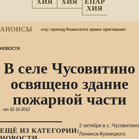
ХИЯ
ХИЯ
ЕПАР
ХИЯ
АНОНСЫ
я в воскресную школу: приход Казанского храма приглашает
НОВОСТИ
В селе Чусовитино
освящено здание
пожарной части
от
02.10.2012
2 октября в с. Чусовитино
ЕЩЁ ИЗ КАТЕГОРИИ:
Ленинск-Кузнецкого
НОВОСТИ