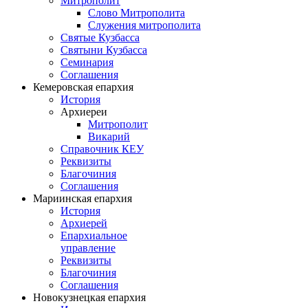
Митрополит
Слово Митрополита
Служения митрополита
Святые Кузбасса
Святыни Кузбасса
Семинария
Соглашения
Кемеровская епархия
История
Архиереи
Митрополит
Викарий
Справочник КЕУ
Реквизиты
Благочиния
Соглашения
Мариинская епархия
История
Архиерей
Епархиальное
управление
Реквизиты
Благочиния
Соглашения
Новокузнецкая епархия