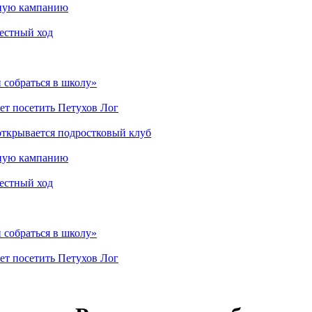
мную кампанию
рестный ход
 собраться в школу»
ет посетить Петухов Лог
открывается подростковый клуб
мную кампанию
рестный ход
 собраться в школу»
ет посетить Петухов Лог