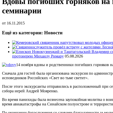
Вдовы погибших горняков на 
семинарии
от
16.11.2015
Ещё из категории: Новости
протоиерею Михаилу Римару
05.08.2026
14 ноября вдовы и родственники погибших горняков н
Сначала для гостей была организована экскурсия по админист
исповедников Российских «Свет во тьме светит».
После этого экскурсанты отправились в расположенный при се
собора иерей Андрей Мояренко.
Во время панихиды была вознесена заупокойная молитва о вои
время авиакатастрофы на Синайском полуострове и террористи
По окончании богослужения со словами благодарности за моли