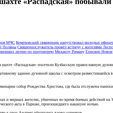
шахте «Распадская» побывали с
Кемеровский священник напутствовал молодых офиц
Священнослужитель провёл встречу с жителями Лесн
Епископ Новок
а шахте «Распадская» посетили Кузбасскую православную духо
ративному зданию духовной школы с осмотром разместившейся в
минарии собор Рождества Христова, где была отслужена панихи
нах и мирных жителях, убиенных во время боевых действий на 
ческого акта в Париже, произошедшего накануне ночью.
тву к отцу Андрею обратились вдовы горняков.