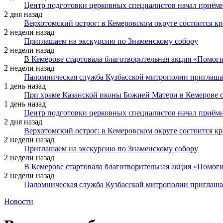
Центр подготовки церковных специалистов начал приё
2 дня назад
Верхотомский острог: в Кемеровском округе состоится к
2 недели назад
Приглашаем на экскурсию по Знаменскому собору
2 недели назад
В Кемерове стартовала благотворительная акция «Помоги
2 недели назад
Паломническая служба Кузбасской митрополии приглаша
1 день назад
При храме Казанской иконы Божией Матери в Кемерове 
1 день назад
Центр подготовки церковных специалистов начал приё
2 дня назад
Верхотомский острог: в Кемеровском округе состоится к
2 недели назад
Приглашаем на экскурсию по Знаменскому собору
2 недели назад
В Кемерове стартовала благотворительная акция «Помоги
2 недели назад
Паломническая служба Кузбасской митрополии приглаша
Новости