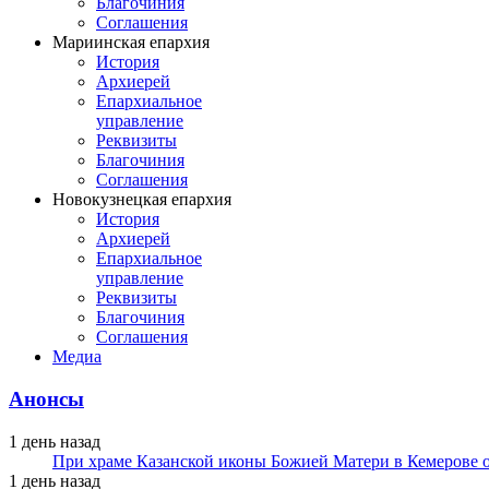
Благочиния
Соглашения
Мариинская епархия
История
Архиерей
Епархиальное
управление
Реквизиты
Благочиния
Соглашения
Новокузнецкая епархия
История
Архиерей
Епархиальное
управление
Реквизиты
Благочиния
Соглашения
Медиа
Анонсы
1 день назад
При храме Казанской иконы Божией Матери в Кемерове 
1 день назад