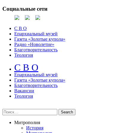
Социальные сети
С В О
Епархиальный музей
Газета «Золотые купола»
Радио «Новолетие»
Благотворительность
Теология
С В О
Епархиальный музeй
Газета «Золотые купола»
Благотворительность
Вакансии
Теология
Митрополия
История