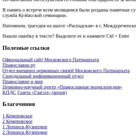
В память о встрече всем молящимся были розданы памятные с
служба Кузбасской семинарии.
Напомним, трагедия на шахте «Распадская» в г. Междуреченске, 
Нашли ошибку в тексте? Выделите ее и нажмите
Ctrl
+
Enter
Полезные ссылки
Официальный сайт Московского Патриархата
Православие.ру
Отдел внешних церковных связей Московского Патриархата
Синодальный информационный отдел
Православие и мир
Церковно-научный центр «Православная энциклопедия»
КПДС
Газета «Глагол» (архив)
Благочиния
1 Кемеровское
2 Кемеровское
1 Ленинск-Кузнецкое
2 Ленинск-Кузнецкое