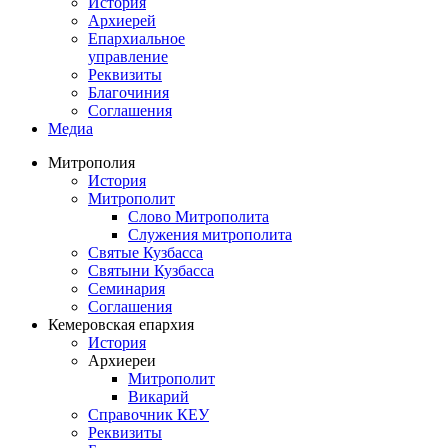
История
Архиерей
Епархиальное
управление
Реквизиты
Благочиния
Соглашения
Медиа
Митрополия
История
Митрополит
Слово Митрополита
Служения митрополита
Святые Кузбасса
Святыни Кузбасса
Семинария
Соглашения
Кемеровская епархия
История
Архиереи
Митрополит
Викарий
Справочник КЕУ
Реквизиты