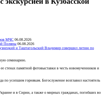
 экскурсией в Кузбасской
еров МЧС
06.08.2026
ой Поляны
06.08.2026
узнецкий и Таштагольский Владимир совершил литию по
вную семинарию.
 ее стенах памятной фотовыставки в честь новомученников и
да по усопшим горнякам. Богослужение возглавил настоятель
Украине и в Сирии, а также о мирных гражданах, погибших во