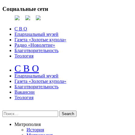
Социальные сети
С В О
Епархиальный музей
Газета «Золотые купола»
Радио «Новолетие»
Благотворительность
Теология
С В О
Епархиальный музeй
Газета «Золотые купола»
Благотворительность
Вакансии
Теология
Митрополия
История