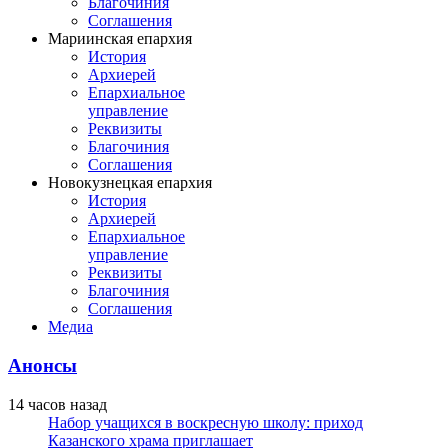
Благочиния
Соглашения
Мариинская епархия
История
Архиерей
Епархиальное
управление
Реквизиты
Благочиния
Соглашения
Новокузнецкая епархия
История
Архиерей
Епархиальное
управление
Реквизиты
Благочиния
Соглашения
Медиа
Анонсы
14 часов назад
Набор учащихся в воскресную школу: приход
Казанского храма приглашает