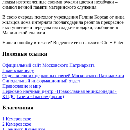
людям изготовленные своими руками цветки незабудки –
символ вечной памяти материнского служения.
В свою очередь психолог учреждения Галина Корсак от лица
жильцов дома-интерната поблагодарила ребят за прекрасное
выступление и передала им сладкие подарки, сообщили в
Мариинской епархии.
Нашли ошибку в тексте? Выделите ее и нажмите
Ctrl
+
Enter
Полезные ссылки
Официальный сайт Московского Патриархата
Православие.ру
Отдел внешних церковных связей Московского Патриархата
Синодальный информационный отдел
Православие и мир
Церковно-научный центр «Православная энциклопедия»
КПДС
Газета «Глагол» (архив)
Благочиния
1 Кемеровское
2 Кемеровское
1 Ленинск-Кузнецкое