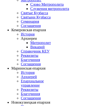
Митрополит
Слово Митрополита
Служения митрополита
Святые Кузбасса
Святыни Кузбасса
Семинария
Соглашения
Кемеровская епархия
История
Архиереи
Митрополит
Викарий
Справочник КЕУ
Реквизиты
Благочиния
Соглашения
Мариинская епархия
История
Архиерей
Епархиальное
управление
Реквизиты
Благочиния
Соглашения
Новокузнецкая епархия