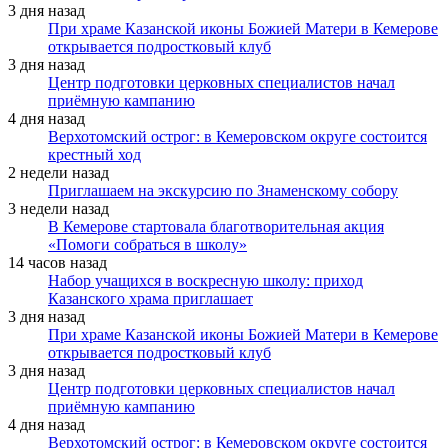
3 дня назад
При храме Казанской иконы Божией Матери в Кемерове
открывается подростковый клуб
3 дня назад
Центр подготовки церковных специалистов начал
приёмную кампанию
4 дня назад
Верхотомский острог: в Кемеровском округе состоится
крестный ход
2 недели назад
Приглашаем на экскурсию по Знаменскому собору
3 недели назад
В Кемерове стартовала благотворительная акция
«Помоги собраться в школу»
14 часов назад
Набор учащихся в воскресную школу: приход
Казанского храма приглашает
3 дня назад
При храме Казанской иконы Божией Матери в Кемерове
открывается подростковый клуб
3 дня назад
Центр подготовки церковных специалистов начал
приёмную кампанию
4 дня назад
Верхотомский острог: в Кемеровском округе состоится