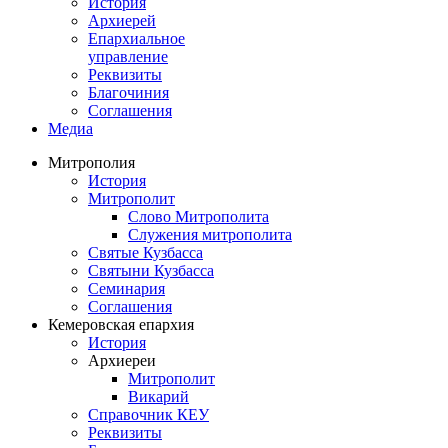
История
Архиерей
Епархиальное
управление
Реквизиты
Благочиния
Соглашения
Медиа
Митрополия
История
Митрополит
Слово Митрополита
Служения митрополита
Святые Кузбасса
Святыни Кузбасса
Семинария
Соглашения
Кемеровская епархия
История
Архиереи
Митрополит
Викарий
Справочник КЕУ
Реквизиты