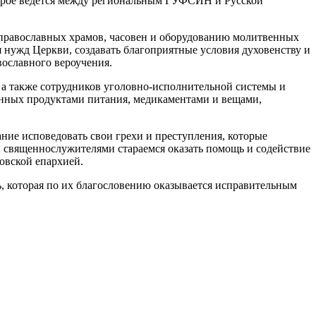
торое ведется между региональным ГУФСИН и Русской
 православных храмов, часовен и оборудованию молитвенных
 нужд Церкви, создавать благоприятные условия духовенству и
ославного вероучения.
а также сотрудников уголовно-исполнительной системы и
енных продуктами питания, медикаментами и вещами,
ние исповедовать свои грехи и преступления, которые
 священнослужителями стараемся оказать помощь и содействие
овской епархией.
 которая по их благословению оказывается исправительным