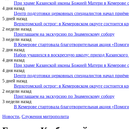
При храме Казанской иконы Божией Матери в Кемерове 
4 дня назад
Центр подготовки церковных специалистов начал приё
5 дней назад
Верхотомский острог: в Кемеровском округе состоится к
2 недели назад
Приглашаем на экскурсию по Знаменскому собору
3 недели назад
В Кемерове стартовала благотворительная акция «Помоги
2 дня назад
Набор учащихся в воскресную школу: приход Казанского
4 дня назад
При храме Казанской иконы Божией Матери в Кемерове 
4 дня назад
Центр подготовки церковных специалистов начал приё
5 дней назад
Верхотомский острог: в Кемеровском округе состоится к
2 недели назад
Приглашаем на экскурсию по Знаменскому собору
3 недели назад
В Кемерове стартовала благотворительная акция «Помоги
Новости
,
Служения митрополита