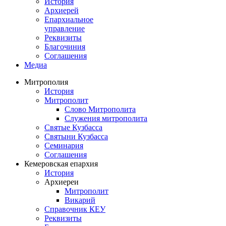
История
Архиерей
Епархиальное
управление
Реквизиты
Благочиния
Соглашения
Медиа
Митрополия
История
Митрополит
Слово Митрополита
Служения митрополита
Святые Кузбасса
Святыни Кузбасса
Семинария
Соглашения
Кемеровская епархия
История
Архиереи
Митрополит
Викарий
Справочник КЕУ
Реквизиты