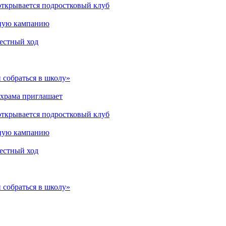
открывается подростковый клуб
мную кампанию
рестный ход
 собраться в школу»
 храма приглашает
открывается подростковый клуб
мную кампанию
рестный ход
 собраться в школу»