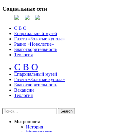
Социальные сети
С В О
Епархиальный музей
Газета «Золотые купола»
Радио «Новолетие»
Благотворительность
Теология
С В О
Епархиальный музeй
Газета «Золотые купола»
Благотворительность
Вакансии
Теология
Митрополия
История