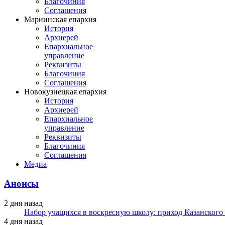
Благочиния
Соглашения
Мариинская епархия
История
Архиерей
Епархиальное
управление
Реквизиты
Благочиния
Соглашения
Новокузнецкая епархия
История
Архиерей
Епархиальное
управление
Реквизиты
Благочиния
Соглашения
Медиа
Анонсы
2 дня назад
Набор учащихся в воскресную школу: приход Казанского
4 дня назад