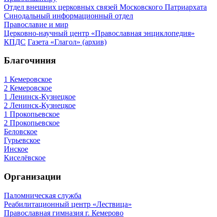
Отдел внешних церковных связей Московского Патриархата
Синодальный информационный отдел
Православие и мир
Церковно-научный центр «Православная энциклопедия»
КПДС
Газета «Глагол» (архив)
Благочиния
1 Кемеровское
2 Кемеровское
1 Ленинск-Кузнецкое
2 Ленинск-Кузнецкое
1 Прокопьевское
2 Прокопьевское
Беловское
Гурьевское
Инское
Киселёвское
Организации
Паломническая служба
Реабилитационный центр «Лествица»
Православная гимназия г. Кемерово