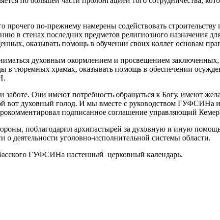
яется по большей части пролонгацией того сотрудничества, ко
го прочего по-прежнему намерены содействовать строительству
нию в стенах последних предметов религиозного назначения для
ных, оказывать помощь в обучении своих коллег основам прав
аниматься духовным окормлением и просвещением заключенных, 
яды в тюремных храмах, оказывать помощь в обеспечении осужд
Н.
 заботе. Они имеют потребность обращаться к Богу, имеют жела
ой вот духовный голод. И мы вместе с руководством ГУФСИНа и
 прокомментировал подписанное соглашение управляющий Кемер
ороны, поблагодарил архипастырей за духовную и иную помощь,
ги о деятельности уголовно-исполнительной системы области.
узбасского ГУФСИНа настенный церковный календарь.