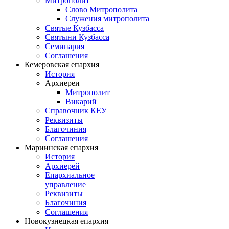
Митрополит
Слово Митрополита
Служения митрополита
Святые Кузбасса
Святыни Кузбасса
Семинария
Соглашения
Кемеровская епархия
История
Архиереи
Митрополит
Викарий
Справочник КЕУ
Реквизиты
Благочиния
Соглашения
Мариинская епархия
История
Архиерей
Епархиальное
управление
Реквизиты
Благочиния
Соглашения
Новокузнецкая епархия