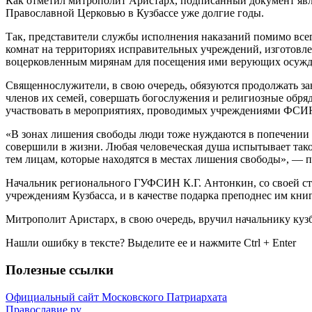
Как отметил митрополит Аристарх, подписанный документ явл
Православной Церковью в Кузбассе уже долгие годы.
Так, представители службы исполнения наказаний помимо все
комнат на территориях исправительных учреждений, изготовле
воцерковленным мирянам для посещения ими верующих осужден
Священнослужители, в свою очередь, обязуются продолжать з
членов их семей, совершать богослужения и религиозные обр
участвовать в мероприятиях, проводимых учреждениями ФСИ
«В зонах лишения свободы люди тоже нуждаются в попечении и
совершили в жизни. Любая человеческая душа испытывает так
тем лицам, которые находятся в местах лишения свободы», —
Начальник регионального ГУФСИН К.Г. Антонкин, со своей ст
учреждениям Кузбасса, и в качестве подарка преподнес им кни
Митрополит Аристарх, в свою очередь, вручил начальнику к
Нашли ошибку в тексте? Выделите ее и нажмите
Ctrl
+
Enter
Полезные ссылки
Официальный сайт Московского Патриархата
Православие.ру