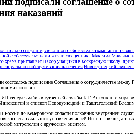
ии подписали соглашение о со
ния наказаний
анной с обстоятельствами жизни священника Максима Максимов
Набор учащихся в воскресную школу: прихо
Новокузнецкий священн
нии состоялось подписание Соглашения о сотрудничестве между
ской митрополии.
СИН генерал-майор внутренней службы К.Г. Антонкин и управ
Иннокентий и епископ Новокузнецкий и Таштагольский Владим
 России по Кемеровской области полковник внутренней службы
ровского епархиального управления иерей Иоанн Павлюк, а та
асской митрополии с дружеским визитом.